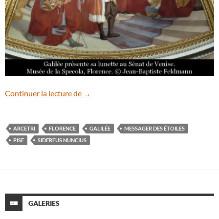
Galilée, le savant qui a ouvert nos yeux s
Continuer la lecture de
→
ARCETRI
FLORENCE
GALILÉE
MESSAGER DES ÉTOILES
PISE
SIDEREUS NUNCIUS
GALERIES