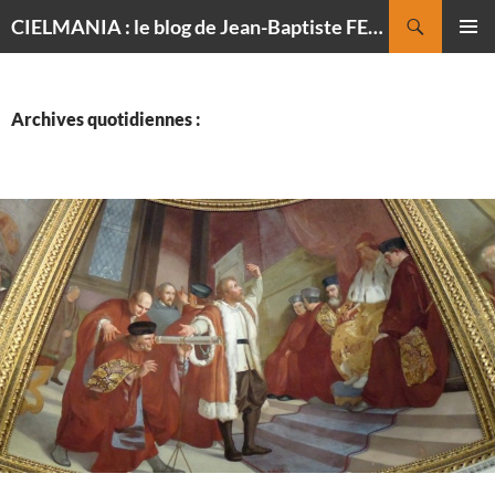
Recherche
CIELMANIA : le blog de Jean-Baptiste FELDMANN, photographe du ciel
ALLER
MENU
AU
PRINCI
CONTENU
Archives quotidiennes :