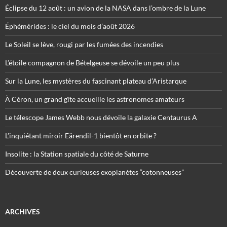
Éclipse du 12 août : un avion de la NASA dans l’ombre de la Lune
Éphémérides : le ciel du mois d’août 2026
Le Soleil se lève, rougi par les fumées des incendies
L’étoile compagnon de Bételgeuse se dévoile un peu plus
Sur la Lune, les mystères du fascinant plateau d’Aristarque
À Céron, un grand gîte accueille les astronomes amateurs
Le télescope James Webb nous dévoile la galaxie Centaurus A
L’inquiétant miroir Eärendil-1 bientôt en orbite ?
Insolite : la Station spatiale du côté de Saturne
Découverte de deux curieuses exoplanètes “cotonneuses”
ARCHIVES