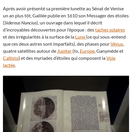
Après avoir présenté sa première lunette au Sénat de Venise
un an plus tôt, Galilée publie en 1610 son Messager des étoiles
(
Sidereus Nuncius
), un ouvrage dans lequel il décrit
d’incroyables découvertes pour l’époque : des
taches solaires
et des irrégularités à la surface de la
Lune
(ce qui sous-entend
que ces deux astres sont imparfaits), des phases pour
Vénus
,
quatre satellites autour de
Jupiter
(Io,
Europe
, Ganymède et
Callisto
) et des myriades d’étoiles qui composent la
Voie
lactée
.