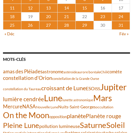
11
12
13
14
15
16
17
18
19
20
21
22
23
24
25
26
27
28
29
30
31
« Déc
Fév »
MOTS-CLÉS
amas des Pléiades
comète
astronome
aurore boréale
astéroïde
Chili
constellation d'Orion
constellation de la Grande Ourse
Jupiter
croissant de Lune
ESO
ISS
constellation du Taureau
Lune
Mars
lumière cendrée
lunette astronomique
Mercure
NASA
Nuits-Saint-Georges
Nouvelle Lune
occultation
On the Moon
planète
Planète rouge
opposition
Saturne
Soleil
Pleine Lune
pollution lumineuse
Système solaire
tache solaire
Station spatiale internationale
Séléné
Super Lune