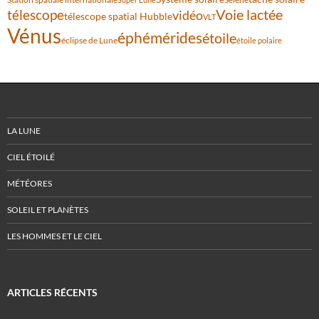
Voie lactée
télescope
vidéo
télescope spatial Hubble
VLT
Vénus
éphémérides
étoile
éclipse de Lune
étoile polaire
LA LUNE
CIEL ÉTOILÉ
MÉTÉORES
SOLEIL ET PLANÈTES
LES HOMMES ET LE CIEL
ARTICLES RÉCENTS