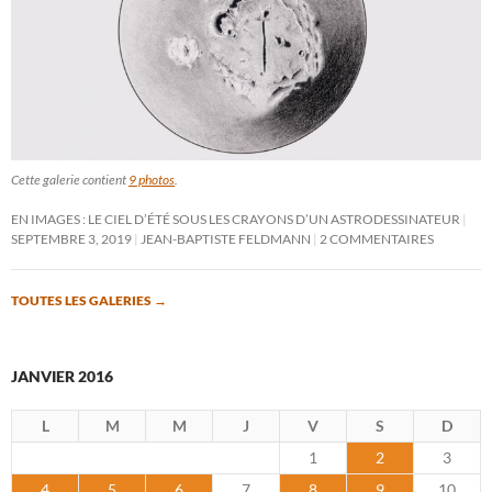
Cette galerie contient
9 photos
.
EN IMAGES : LE CIEL D’ÉTÉ SOUS LES CRAYONS D’UN ASTRODESSINATEUR
SEPTEMBRE 3, 2019
JEAN-BAPTISTE FELDMANN
2 COMMENTAIRES
TOUTES LES GALERIES
→
JANVIER 2016
L
M
M
J
V
S
D
1
2
3
4
5
6
7
8
9
10