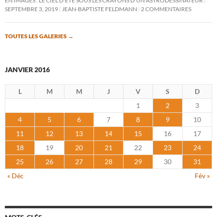
EN IMAGES : LE CIEL D’ÉTÉ SOUS LES CRAYONS D’UN ASTRODESSINATEUR
SEPTEMBRE 3, 2019
JEAN-BAPTISTE FELDMANN
2 COMMENTAIRES
TOUTES LES GALERIES
→
JANVIER 2016
L
M
M
J
V
S
D
1
2
3
4
5
6
7
8
9
10
11
12
13
14
15
16
17
18
19
20
21
22
23
24
25
26
27
28
29
30
31
« Déc
Fév »