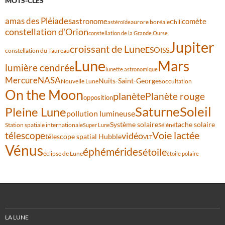
MOTS-CLÉS
amas des Pléiades
comète
astronome
aurore boréale
astéroïde
Chili
constellation d'Orion
constellation de la Grande Ourse
Jupiter
croissant de Lune
ESO
ISS
constellation du Taureau
Lune
Mars
lumière cendrée
lunette astronomique
Mercure
NASA
Nuits-Saint-Georges
Nouvelle Lune
occultation
On the Moon
planète
Planète rouge
opposition
Saturne
Soleil
Pleine Lune
pollution lumineuse
Système solaire
tache solaire
Station spatiale internationale
Séléné
Super Lune
Voie lactée
télescope
vidéo
télescope spatial Hubble
VLT
Vénus
éphémérides
étoile
éclipse de Lune
étoile polaire
LA LUNE