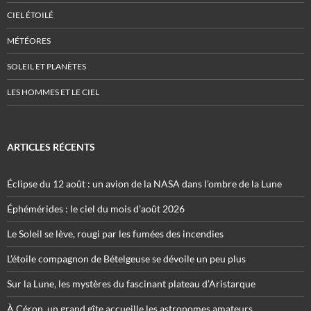
CIEL ÉTOILÉ
MÉTÉORES
SOLEIL ET PLANÈTES
LES HOMMES ET LE CIEL
ARTICLES RÉCENTS
Éclipse du 12 août : un avion de la NASA dans l’ombre de la Lune
Éphémérides : le ciel du mois d’août 2026
Le Soleil se lève, rougi par les fumées des incendies
L’étoile compagnon de Bételgeuse se dévoile un peu plus
Sur la Lune, les mystères du fascinant plateau d’Aristarque
À Céron, un grand gîte accueille les astronomes amateurs