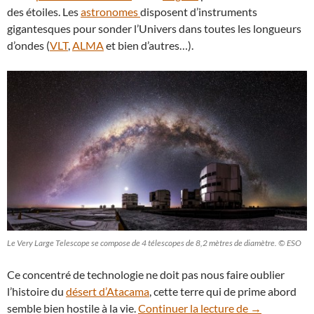
des étoiles. Les
astronomes
disposent d’instruments
gigantesques pour sonder l’Univers dans toutes les longueurs
d’ondes (
VLT
,
ALMA
et bien d’autres…).
Le Very Large Telescope se compose de 4 télescopes de 8,2 mètres de diamètre. © ESO
Ce concentré de technologie ne doit pas nous faire oublier
l’histoire du
désert d’Atacama
, cette terre qui de prime abord
Pétroglyphes 
semble bien hostile à la vie.
Continuer la lecture de
→