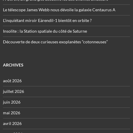
Le télescope James Webb nous dévoile la galaxie Centaurus A
L’inquiétant miroir Eärendil-1 bientôt en orbite ?
Insolite : la Station spatiale du côté de Saturne
Découverte de deux curieuses exoplanètes “cotonneuses”
ARCHIVES
août 2026
juillet 2026
juin 2026
mai 2026
avril 2026