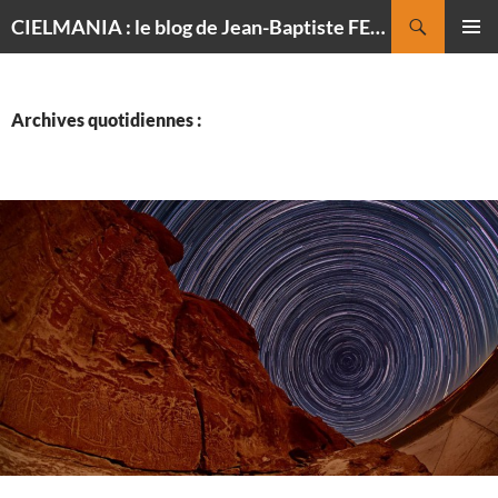
Recherche
CIELMANIA : le blog de Jean-Baptiste FELDMANN, photographe du ciel
ALLER
MENU
AU
PRINCI
CONTENU
Archives quotidiennes :