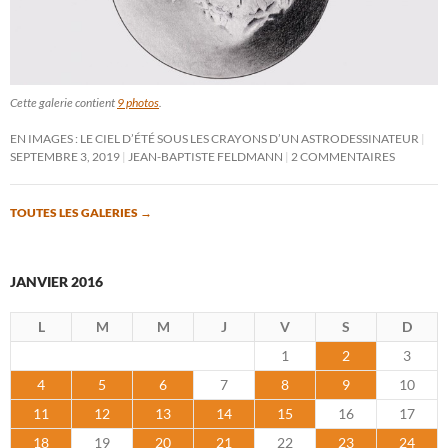
Cette galerie contient
9 photos
.
EN IMAGES : LE CIEL D’ÉTÉ SOUS LES CRAYONS D’UN ASTRODESSINATEUR
SEPTEMBRE 3, 2019
JEAN-BAPTISTE FELDMANN
2 COMMENTAIRES
TOUTES LES GALERIES
→
JANVIER 2016
L
M
M
J
V
S
D
1
2
3
4
5
6
7
8
9
10
11
12
13
14
15
16
17
18
19
20
21
22
23
24