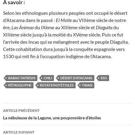
À savoir :
Selon les ethnologues plusieurs peuples ont occupé le désert
d’Atacama dans le passé :
El Molle
au VIIIème siècle de notre
ère,
Las Ánimas
du IXème au XIIIème siècle et
Diaguita
du
XIIIème siècle jusqu’à la moitié du XVème siècle. Puis ce fut
l’arrivée des Incas qui se mélangèrent avec le peuple Diaguita.
Cette cohabitation dura jusqu’à la conquête espagnole vers
1530 qui mit fin à l’occupation indigène de l’Atacama.
BABAK TAFRESHI
CHILI
DÉSERT D'ATACAMA
ESO
PÉTROGLYPHE
ROTATION D'ÉTOILES
TWAN
Navigation
ARTICLE PRÉCÉDENT
des
La nébuleuse de la Lagune, une pouponnière d’étoiles
articles
ARTICLE SUIVANT