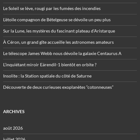
Le Soleil se lève, rougi par les fumées des incendies
L’étoile compagnon de Bételgeuse se dévoile un peu plus
Sur la Lune, les mystères du fascinant plateau d’Aristarque
À Céron, un grand gîte accueille les astronomes amateurs
Le télescope James Webb nous dévoile la galaxie Centaurus A
L’inquiétant miroir Eärendil-1 bientôt en orbite ?
Insolite : la Station spatiale du côté de Saturne
Découverte de deux curieuses exoplanètes “cotonneuses”
ARCHIVES
août 2026
juillet 2026