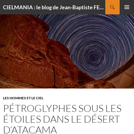
Recherche
CIELMANIA : le blog de Jean-Baptiste FELDMANN, photographe du ciel
ALLER
MENU
AU
PRINCI
CONTENU
LES HOMMES ET LE CIEL
PÉTROGLYPHES SOUS LES
ÉTOILES DANS LE DÉSERT
D’ATACAMA