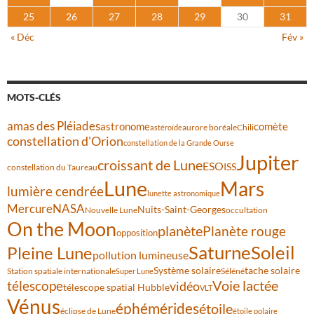
25
26
27
28
29
30
31
« Déc
Fév »
MOTS-CLÉS
amas des Pléiades
comète
astronome
aurore boréale
astéroïde
Chili
constellation d'Orion
constellation de la Grande Ourse
Jupiter
croissant de Lune
ESO
ISS
constellation du Taureau
Lune
Mars
lumière cendrée
lunette astronomique
Mercure
NASA
Nuits-Saint-Georges
Nouvelle Lune
occultation
On the Moon
planète
Planète rouge
opposition
Saturne
Soleil
Pleine Lune
pollution lumineuse
Système solaire
tache solaire
Station spatiale internationale
Séléné
Super Lune
Voie lactée
télescope
vidéo
télescope spatial Hubble
VLT
Vénus
éphémérides
étoile
éclipse de Lune
étoile polaire