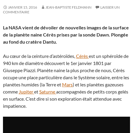
JANVIER 15, 2016
JEAN-BAPTISTE FELDMANN
LAISSER UN
COMMENTAIRE
La NASA vient de dévoiler de nouvelles images de la surface
de la planète naine Cérès prises par la sonde Dawn. Plongée
au fond du cratère Dantu.
Au cœur de la ceinture d’astéroïdes,
Cérès
est un sphéroïde de
940 km de diamètre découvert le 1er janvier 1801 par
Giuseppe Piazzi. Planète naine la plus proche de nous, Cérès
occupe une place particulière dans le Système solaire, entre les
planètes humides (la Terre et
Mars
) et les planètes gazeuses
comme
Jupiter
et
Saturne
accompagnées de petits corps gelés
en surface. C’est dire si son exploration était attendue avec
impatience.