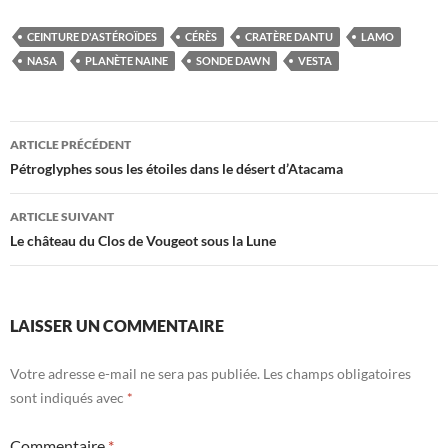
CEINTURE D'ASTÉROÏDES
CÉRÈS
CRATÈRE DANTU
LAMO
NASA
PLANÈTE NAINE
SONDE DAWN
VESTA
Navigation
ARTICLE PRÉCÉDENT
des
Pétroglyphes sous les étoiles dans le désert d’Atacama
articles
ARTICLE SUIVANT
Le château du Clos de Vougeot sous la Lune
LAISSER UN COMMENTAIRE
Votre adresse e-mail ne sera pas publiée.
Les champs obligatoires
sont indiqués avec
*
Commentaire
*