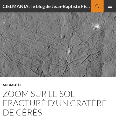
Recherche
CIELMANIA : le blog de Jean-Baptiste FELDMANN, photographe du ciel
ALLER
MENU
AU
PRINCI
CONTENU
ACTUALITÉS
ZOOM SUR LE SOL
FRACTURÉ D’UN CRATÈRE
DE CÉRÈS