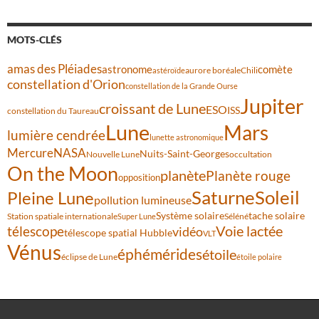
MOTS-CLÉS
amas des Pléiades
comète
astronome
aurore boréale
astéroïde
Chili
constellation d'Orion
constellation de la Grande Ourse
Jupiter
croissant de Lune
ESO
ISS
constellation du Taureau
Lune
Mars
lumière cendrée
lunette astronomique
Mercure
NASA
Nuits-Saint-Georges
Nouvelle Lune
occultation
On the Moon
planète
Planète rouge
opposition
Saturne
Soleil
Pleine Lune
pollution lumineuse
Système solaire
tache solaire
Station spatiale internationale
Séléné
Super Lune
Voie lactée
télescope
vidéo
télescope spatial Hubble
VLT
Vénus
éphémérides
étoile
éclipse de Lune
étoile polaire