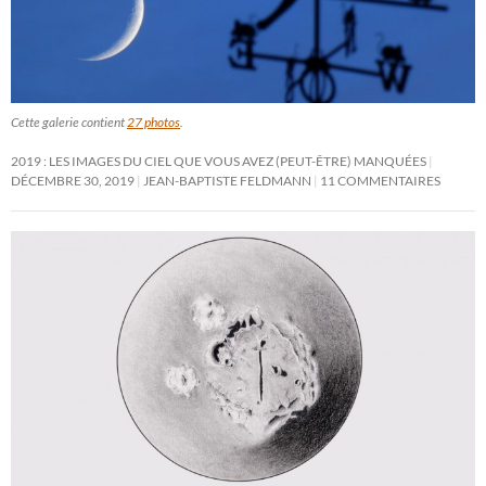
Cette galerie contient
27 photos
.
2019 : LES IMAGES DU CIEL QUE VOUS AVEZ (PEUT-ÊTRE) MANQUÉES
DÉCEMBRE 30, 2019
JEAN-BAPTISTE FELDMANN
11 COMMENTAIRES