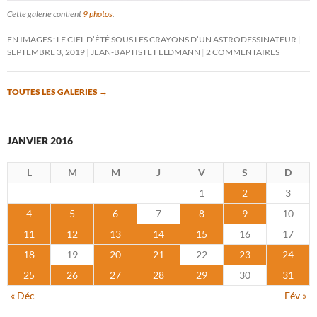
Cette galerie contient
9 photos
.
EN IMAGES : LE CIEL D’ÉTÉ SOUS LES CRAYONS D’UN ASTRODESSINATEUR
SEPTEMBRE 3, 2019
JEAN-BAPTISTE FELDMANN
2 COMMENTAIRES
TOUTES LES GALERIES
→
JANVIER 2016
L
M
M
J
V
S
D
1
2
3
4
5
6
7
8
9
10
11
12
13
14
15
16
17
18
19
20
21
22
23
24
25
26
27
28
29
30
31
« Déc
Fév »