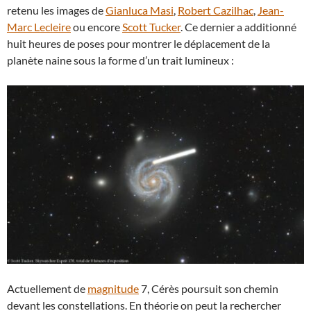
retenu les images de
Gianluca Masi
,
Robert Cazilhac
,
Jean-
Marc Lecleire
ou encore
Scott Tucker
. Ce dernier a additionné
huit heures de poses pour montrer le déplacement de la
planète naine sous la forme d’un trait lumineux :
Actuellement de
magnitude
7, Cérès poursuit son chemin
devant les constellations. En théorie on peut la rechercher