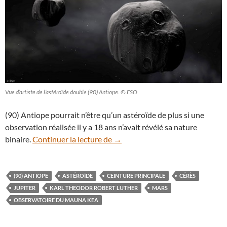
Vue d’artiste de l’astéroïde double (90) Antiope. © ESO
(90) Antiope pourrait n’être qu’un astéroïde de plus si une
observation réalisée il y a 18 ans n’avait révélé sa nature
Portrait de (90) Antiope, un cur
binaire.
Continuer la lecture de
→
(90) ANTIOPE
ASTÉROÏDE
CEINTURE PRINCIPALE
CÉRÈS
JUPITER
KARL THEODOR ROBERT LUTHER
MARS
OBSERVATOIRE DU MAUNA KEA