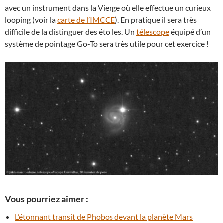
avec un instrument dans la Vierge où elle effectue un curieux
looping (voir la
carte de l’IMCCE
). En pratique il sera très
difficile de la distinguer des étoiles. Un
télescope
équipé d’un
système de pointage Go-To sera très utile pour cet exercice !
Vous pourriez aimer :
L’étonnant transit de Phobos devant la planète Mars