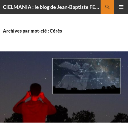
Recherche
CIELMANIA : le blog de Jean-Baptiste FELDMANN, photographe du ciel
ALLER
MENU
AU
PRINCI
CONTENU
Archives par mot-clé : Cérès