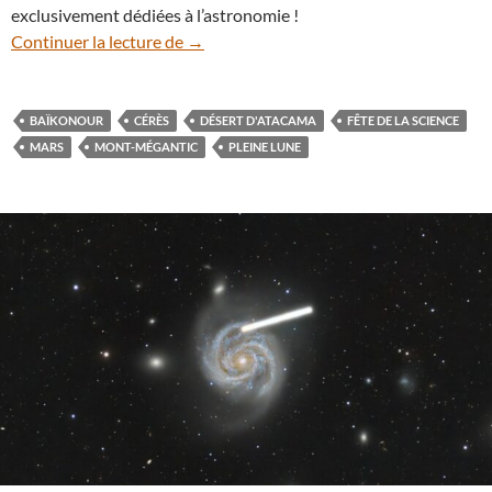
exclusivement dédiées à l’astronomie !
Cinq vidéos pour faire la Fête (de la Scien
Continuer la lecture de
→
BAÏKONOUR
CÉRÈS
DÉSERT D'ATACAMA
FÊTE DE LA SCIENCE
MARS
MONT-MÉGANTIC
PLEINE LUNE