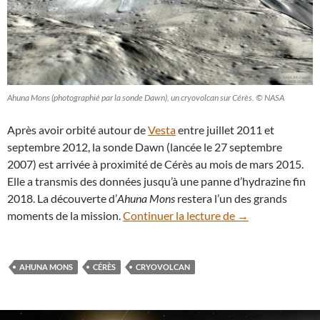
Ahuna Mons (photographié par la sonde Dawn), un cryovolcan sur Cérès. © NASA
Après avoir orbité autour de
Vesta
entre juillet 2011 et
septembre 2012, la sonde Dawn (lancée le 27 septembre
2007) est arrivée à proximité de Cérès au mois de mars 2015.
Elle a transmis des données jusqu’à une panne d’hydrazine fin
2018. La découverte d’
Ahuna Mons
restera l’un des grands
Ahuna Mons, un 
moments de la mission.
Continuer la lecture de
→
AHUNA MONS
CÉRÈS
CRYOVOLCAN