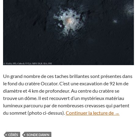
Un grand nombre de ces taches brillantes sont présentes dans
le fond du cratère Occator. C’est une excavation de 92 km de
diamètre et 4 km de profondeur. Au centre du cratère se
trouve un dôme. Il est recouvert d’un mystérieux matériau
lumineux parcouru par de nombreuses crevasses qui partent
De la saum
du sommet (photo ci-dessus).
Continuer la lecture de
→
CÉRÈS
SONDE DAWN