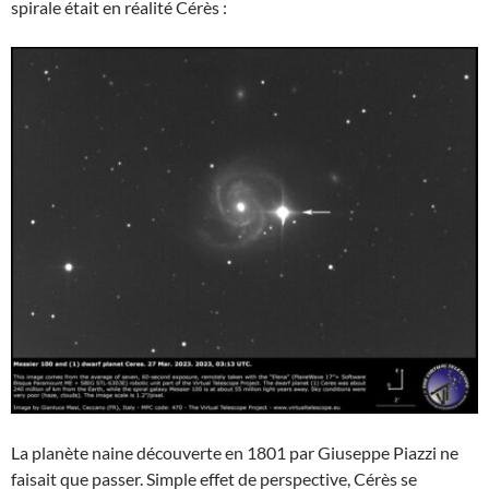
spirale était en réalité Cérès :
La planète naine découverte en 1801 par Giuseppe Piazzi ne
faisait que passer. Simple effet de perspective, Cérès se