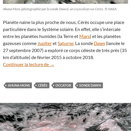
Ahuna Mons (photographié par la sonde Dawn), un cryovolcan sur Cérès. © NASA
Planète naine la plus proche de nous, Cérès occupe une place
particulière dans le Système solaire. En effet, elle s’intercale
entre les planètes humides (la Terre et
Mars
) et les planètes
gazeuses comme
Jupiter
et
Saturne
. La sonde
Dawn
(lancée le
27 septembre 2007) a exploré ce corps céleste de très près (35
km d’altitude) de février 2015 à octobre 2018.
À suivre : la planète naine Cérès est au pl
Continuer la lecture de
→
AHUNA MONS
CÉRÈS
OCCATOR
SONDE DAWN