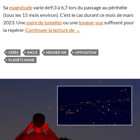
Sa
magnitude
varie de9,3 à 6,7 lors du passage au périhélie
(tous les 15 mois environ). C’est le cas durant ce mois de mars
2023. Une
paire de jumelles
ou une
longue-vue
suffisent pour
Suivez le passage de Cérès de
la repérer.
Continuer la lecture de
→
CÉRÈS
IMCCE
MESSIER 100
OPPOSITION
PLANÈTE NAINE