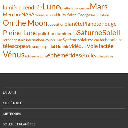
Lune
Mars
lumière cendrée
lunette astronomique
Mercure
NASA
Nuits-Saint-Georges
Nouvelle Lune
occultation
On the Moon
planète
Planète rouge
opposition
Saturne
Soleil
Pleine Lune
pollution lumineuse
Système solaire
tache solaire
Station spatiale internationale
Séléné
Super Lune
Voie lactée
télescope
vidéo
télescope spatial Hubble
VLT
Vénus
éphémérides
étoile
éclipse de Lune
étoile polaire
LA LUNE
CIEL ÉTOILÉ
MÉTÉORES
SOLEIL ET PLANÈTES