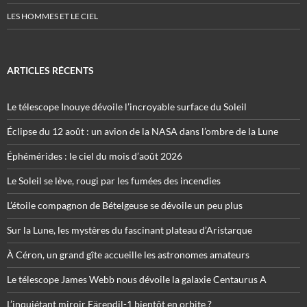
LES HOMMES ET LE CIEL
ARTICLES RÉCENTS
Le télescope Inouye dévoile l’incroyable surface du Soleil
Éclipse du 12 août : un avion de la NASA dans l’ombre de la Lune
Éphémérides : le ciel du mois d’août 2026
Le Soleil se lève, rougi par les fumées des incendies
L’étoile compagnon de Bételgeuse se dévoile un peu plus
Sur la Lune, les mystères du fascinant plateau d’Aristarque
À Céron, un grand gîte accueille les astronomes amateurs
Le télescope James Webb nous dévoile la galaxie Centaurus A
L’inquiétant miroir Eärendil-1 bientôt en orbite ?