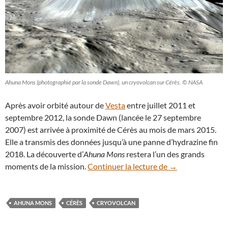
Ahuna Mons (photographié par la sonde Dawn), un cryovolcan sur Cérès. © NASA
Après avoir orbité autour de
Vesta
entre juillet 2011 et
septembre 2012, la sonde Dawn (lancée le 27 septembre
2007) est arrivée à proximité de Cérès au mois de mars 2015.
Elle a transmis des données jusqu’à une panne d’hydrazine fin
2018. La découverte d’
Ahuna Mons
restera l’un des grands
Ahuna Mons, un 
moments de la mission.
Continuer la lecture de
→
AHUNA MONS
CÉRÈS
CRYOVOLCAN