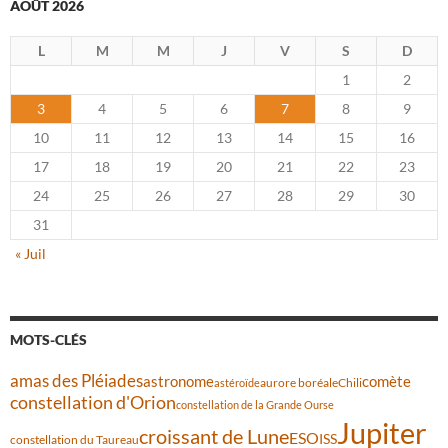
AOÛT 2026
L
M
M
J
V
S
D
1
2
3
4
5
6
7
8
9
10
11
12
13
14
15
16
17
18
19
20
21
22
23
24
25
26
27
28
29
30
31
« Juil
MOTS-CLÉS
amas des Pléiades
comète
astronome
aurore boréale
astéroïde
Chili
constellation d'Orion
constellation de la Grande Ourse
Jupiter
croissant de Lune
ESO
ISS
constellation du Taureau