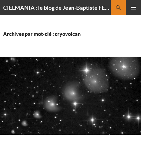
Recherche
CIELMANIA : le blog de Jean-Baptiste FELDMANN, photographe du ciel
ALLER
MENU
AU
PRINCI
CONTENU
Archives par mot-clé : cryovolcan