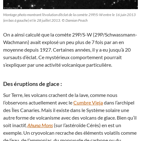
Montage photo montrant l’évolution d’éclat de la comète 29P/S-W entre le 16 juin 2013
(en bas à gauche) et le 28 juillet 2013. © Damian Peach
On a ainsi calculé que la comète 29P/S-W (29P/Schwassmann-
Wachmann) avait explosé un peu plus de 7 fois par an en
moyenne depuis 1927. Certaines années, il y a eu jusqu’à 20
sursauts d’éclat. Ce mystérieux comportement pourrait
s’expliquer par une activité volcanique particulière.
Des éruptions de glace :
Sur Terre, les volcans crachent de la lave, comme nous
l’observons actuellement avec le
Cumbre Vieja
dans l’archipel
des Îles Canaries. Mais il existe dans le Système solaire une
autre forme de volcanisme avec des volcans de glace. Bien qu’il
soit inactif,
Ahuna Mons
(sur l’astéroïde Cérès) en est un
exemple. Un cryovolcan recrache des éléments volatils comme
de l’eau, de l’ammoniac, du monoxyde de carbone ou du