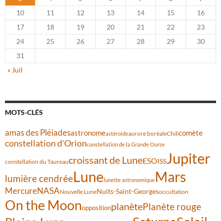
10
11
12
13
14
15
16
17
18
19
20
21
22
23
24
25
26
27
28
29
30
31
« Juil
MOTS-CLÉS
amas des Pléiades
comète
astronome
aurore boréale
astéroïde
Chili
constellation d'Orion
constellation de la Grande Ourse
Jupiter
croissant de Lune
ESO
ISS
constellation du Taureau
Lune
Mars
lumière cendrée
lunette astronomique
Mercure
NASA
Nuits-Saint-Georges
Nouvelle Lune
occultation
On the Moon
planète
Planète rouge
opposition