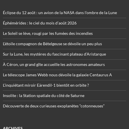
Éclipse du 12 août : un avion de la NASA dans l’ombre de la Lune
Éphémérides : le ciel du mois d’août 2026
Le Soleil se lève, rougi par les fumées des incendies
L’étoile compagnon de Bételgeuse se dévoile un peu plus
Sur la Lune, les mystères du fascinant plateau d’Aristarque
À Céron, un grand gîte accueille les astronomes amateurs
Le télescope James Webb nous dévoile la galaxie Centaurus A
L’inquiétant miroir Eärendil-1 bientôt en orbite ?
Insolite : la Station spatiale du côté de Saturne
Découverte de deux curieuses exoplanètes “cotonneuses”
ARCHIVES