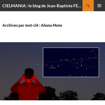
Recherche
CIELMANIA : le blog de Jean-Baptiste FELDMANN, photographe du ciel
ALLER
MENU
AU
PRINCI
CONTENU
Archives par mot-clé : Ahuna Mons