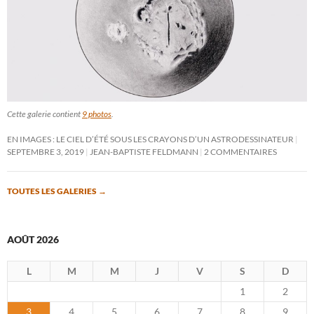
Cette galerie contient
9 photos
.
EN IMAGES : LE CIEL D’ÉTÉ SOUS LES CRAYONS D’UN ASTRODESSINATEUR
SEPTEMBRE 3, 2019
JEAN-BAPTISTE FELDMANN
2 COMMENTAIRES
TOUTES LES GALERIES
→
AOÛT 2026
L
M
M
J
V
S
D
1
2
3
4
5
6
7
8
9