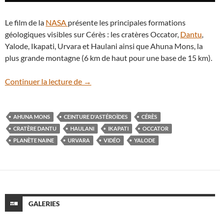
Le film de la
NASA
présente les principales formations
géologiques visibles sur Cérès : les cratères Occator,
Dantu
,
Yalode, Ikapati, Urvara et Haulani ainsi que Ahuna Mons, la
plus grande montagne (6 km de haut pour une base de 15 km).
En vidéo : le survol en couleurs de la sur
Continuer la lecture de
→
AHUNA MONS
CEINTURE D'ASTÉROÏDES
CÉRÈS
CRATÈRE DANTU
HAULANI
IKAPATI
OCCATOR
PLANÈTE NAINE
URVARA
VIDÉO
YALODE
GALERIES