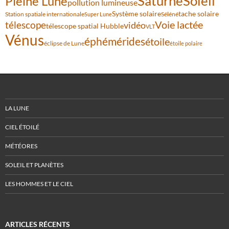
Saturne
Soleil
Pleine Lune
pollution lumineuse
Système solaire
tache solaire
Station spatiale internationale
Séléné
Super Lune
Voie lactée
télescope
vidéo
télescope spatial Hubble
VLT
Vénus
éphémérides
étoile
éclipse de Lune
étoile polaire
LA LUNE
CIEL ÉTOILÉ
MÉTÉORES
SOLEIL ET PLANÈTES
LES HOMMES ET LE CIEL
ARTICLES RÉCENTS