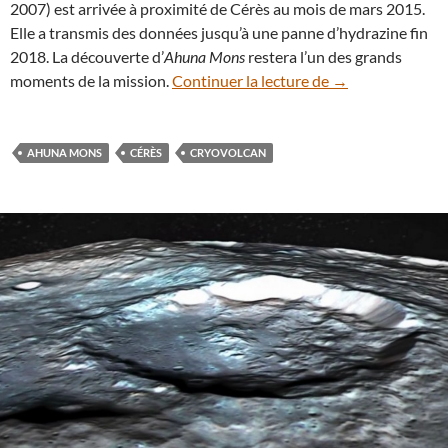
2007) est arrivée à proximité de Cérès au mois de mars 2015.
Elle a transmis des données jusqu’à une panne d’hydrazine fin
2018. La découverte d’
Ahuna Mons
restera l’un des grands
Ahuna Mons, un 
moments de la mission.
Continuer la lecture de
→
AHUNA MONS
CÉRÈS
CRYOVOLCAN