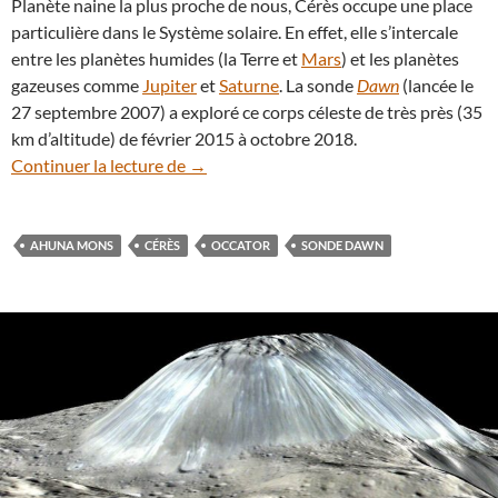
Planète naine la plus proche de nous, Cérès occupe une place
particulière dans le Système solaire. En effet, elle s’intercale
entre les planètes humides (la Terre et
Mars
) et les planètes
gazeuses comme
Jupiter
et
Saturne
. La sonde
Dawn
(lancée le
27 septembre 2007) a exploré ce corps céleste de très près (35
km d’altitude) de février 2015 à octobre 2018.
À suivre : la planète naine Cérès est au pl
Continuer la lecture de
→
AHUNA MONS
CÉRÈS
OCCATOR
SONDE DAWN