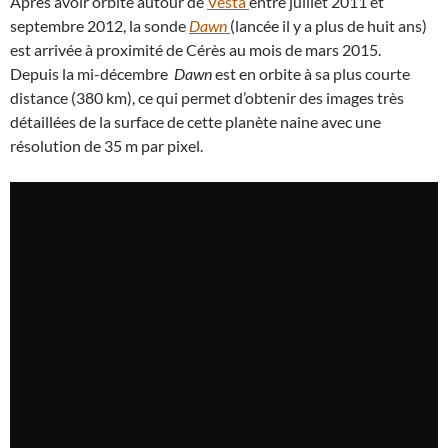
Après avoir orbité autour de
Vesta
entre juillet 2011 et
septembre 2012, la sonde
Dawn
(lancée il y a plus de huit ans)
est arrivée à proximité de Cérès au mois de mars 2015.
Depuis la mi-décembre
Dawn
est en orbite à sa plus courte
distance (380 km), ce qui permet d’obtenir des images très
détaillées de la surface de cette planète naine avec une
résolution de 35 m par pixel.