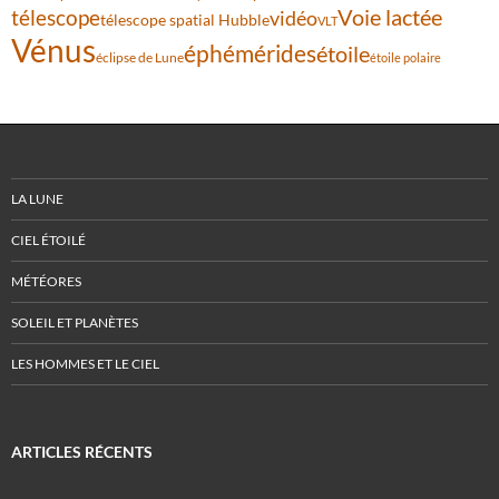
Voie lactée
télescope
vidéo
télescope spatial Hubble
VLT
Vénus
éphémérides
étoile
éclipse de Lune
étoile polaire
LA LUNE
CIEL ÉTOILÉ
MÉTÉORES
SOLEIL ET PLANÈTES
LES HOMMES ET LE CIEL
ARTICLES RÉCENTS