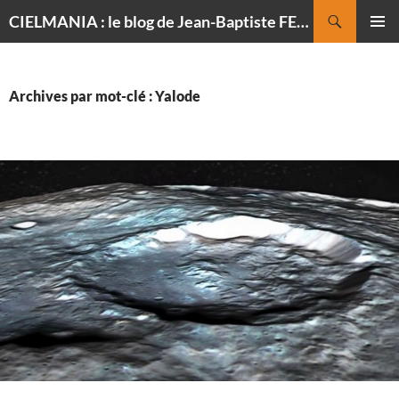
Recherche
CIELMANIA : le blog de Jean-Baptiste FELDMANN, photographe du ciel
ALLER
MENU
AU
PRINCI
CONTENU
Archives par mot-clé : Yalode