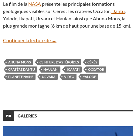
Le film de la
NASA
présente les principales formations
géologiques visibles sur Cérès : les cratères Occator,
Dantu
,
Yalode, Ikapati, Urvara et Haulani ainsi que Ahuna Mons, la
plus grande montagne (6 km de haut pour une base de 15 km).
En vidéo : le survol en couleurs de la sur
Continuer la lecture de
→
AHUNA MONS
CEINTURE D'ASTÉROÏDES
CÉRÈS
CRATÈRE DANTU
HAULANI
IKAPATI
OCCATOR
PLANÈTE NAINE
URVARA
VIDÉO
YALODE
GALERIES