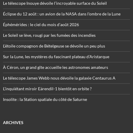
Le télescope Inouye dévoile l’incroyable surface du Soleil
Éclipse du 12 août : un avion de la NASA dans l’ombre de la Lune
Éphémérides : le ciel du mois d’août 2026
Le Soleil se lève, rougi par les fumées des incendies
L’étoile compagnon de Bételgeuse se dévoile un peu plus
Sur la Lune, les mystères du fascinant plateau d’Aristarque
À Céron, un grand gîte accueille les astronomes amateurs
Le télescope James Webb nous dévoile la galaxie Centaurus A
L’inquiétant miroir Eärendil-1 bientôt en orbite ?
Insolite : la Station spatiale du côté de Saturne
ARCHIVES