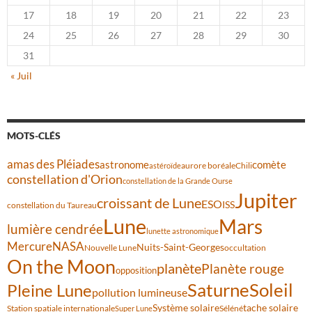
17
18
19
20
21
22
23
24
25
26
27
28
29
30
31
« Juil
MOTS-CLÉS
amas des Pléiades
comète
astronome
aurore boréale
astéroïde
Chili
constellation d'Orion
constellation de la Grande Ourse
Jupiter
croissant de Lune
ESO
ISS
constellation du Taureau
Lune
Mars
lumière cendrée
lunette astronomique
Mercure
NASA
Nuits-Saint-Georges
Nouvelle Lune
occultation
On the Moon
planète
Planète rouge
opposition
Saturne
Soleil
Pleine Lune
pollution lumineuse
Système solaire
tache solaire
Station spatiale internationale
Séléné
Super Lune