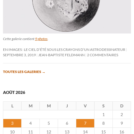
Cette galerie contient
9 photos
.
EN IMAGES : LE CIEL D’ÉTÉ SOUS LES CRAYONS D’UN ASTRODESSINATEUR
SEPTEMBRE 3, 2019
JEAN-BAPTISTE FELDMANN
2 COMMENTAIRES
TOUTES LES GALERIES
→
AOÛT 2026
L
M
M
J
V
S
D
1
2
3
4
5
6
7
8
9
10
11
12
13
14
15
16