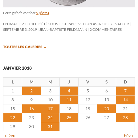
Cette galerie contient
9 photos
.
EN IMAGES : LE CIEL D’ÉTÉ SOUS LES CRAYONS D’UN ASTRODESSINATEUR
SEPTEMBRE 3, 2019
JEAN-BAPTISTE FELDMANN
2 COMMENTAIRES
TOUTES LES GALERIES
→
JANVIER 2018
L
M
M
J
V
S
D
1
2
3
4
5
6
7
8
9
10
11
12
13
14
15
16
17
18
19
20
21
22
23
24
25
26
27
28
29
30
31
« Déc
Fév »