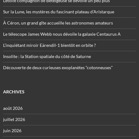
L’étoile compagnon de Bételgeuse se dévoile un peu plus
Sur la Lune, les mystères du fascinant plateau d’Aristarque
À Céron, un grand gîte accueille les astronomes amateurs
Le télescope James Webb nous dévoile la galaxie Centaurus A
L’inquiétant miroir Eärendil-1 bientôt en orbite ?
Insolite : la Station spatiale du côté de Saturne
Découverte de deux curieuses exoplanètes “cotonneuses”
ARCHIVES
août 2026
juillet 2026
juin 2026