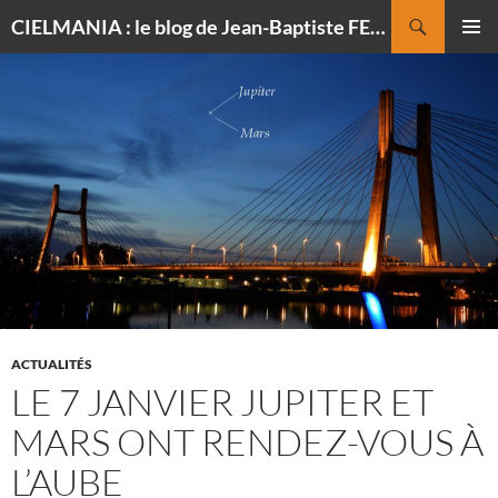
Recherche
CIELMANIA : le blog de Jean-Baptiste FELDMANN, photographe du ciel
ALLER
MENU
AU
PRINCI
CONTENU
ACTUALITÉS
LE 7 JANVIER JUPITER ET
MARS ONT RENDEZ-VOUS À
L’AUBE