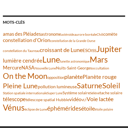
MOTS-CLÉS
amas des Pléiades
comète
astronome
aurore boréale
astéroïde
Chili
constellation d'Orion
constellation de la Grande Ourse
Jupiter
croissant de Lune
ESO
ISS
constellation du Taureau
Lune
Mars
lumière cendrée
lunette astronomique
Mercure
NASA
Nuits-Saint-Georges
Nouvelle Lune
occultation
On the Moon
planète
Planète rouge
opposition
Saturne
Soleil
Pleine Lune
pollution lumineuse
Système solaire
tache solaire
Station spatiale internationale
Séléné
Super Lune
Voie lactée
télescope
vidéo
télescope spatial Hubble
VLT
Vénus
éphémérides
étoile
éclipse de Lune
étoile polaire