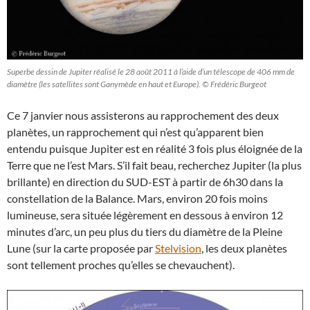
Superbe dessin de Jupiter réalisé le 28 août 2011 à l’aide d’un télescope de 406 mm de
diamètre (les satellites sont Ganymède en haut et Europe). © Frédéric Burgeot
Ce 7 janvier nous assisterons au rapprochement des deux
planètes, un rapprochement qui n’est qu’apparent bien
entendu puisque Jupiter est en réalité 3 fois plus éloignée de la
Terre que ne l’est Mars. S’il fait beau, recherchez Jupiter (la plus
brillante) en direction du SUD-EST à partir de 6h30 dans la
constellation de la Balance. Mars, environ 20 fois moins
lumineuse, sera située légèrement en dessous à environ 12
minutes d’arc, un peu plus du tiers du diamètre de la Pleine
Lune (sur la carte proposée par
Stelvision
, les deux planètes
sont tellement proches qu’elles se chevauchent).