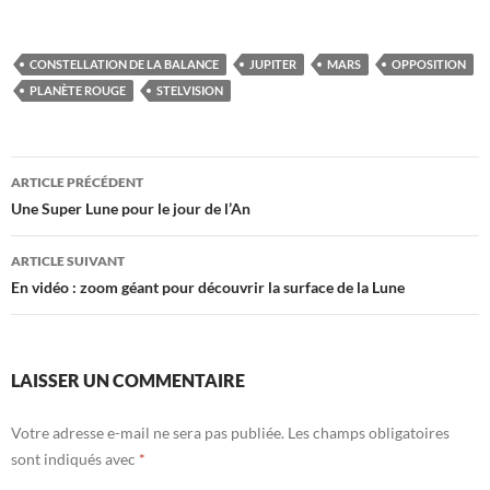
CONSTELLATION DE LA BALANCE
JUPITER
MARS
OPPOSITION
PLANÈTE ROUGE
STELVISION
Navigation
ARTICLE PRÉCÉDENT
des
Une Super Lune pour le jour de l’An
articles
ARTICLE SUIVANT
En vidéo : zoom géant pour découvrir la surface de la Lune
LAISSER UN COMMENTAIRE
Votre adresse e-mail ne sera pas publiée.
Les champs obligatoires
sont indiqués avec
*