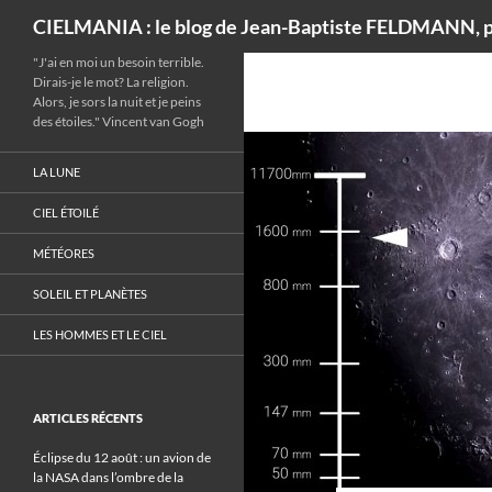
Recherche
CIELMANIA : le blog de Jean-Baptiste FELDMANN, p
"J'ai en moi un besoin terrible.
Dirais-je le mot? La religion.
Alors, je sors la nuit et je peins
des étoiles." Vincent van Gogh
LA LUNE
CIEL ÉTOILÉ
MÉTÉORES
SOLEIL ET PLANÈTES
LES HOMMES ET LE CIEL
ARTICLES RÉCENTS
Éclipse du 12 août : un avion de
la NASA dans l’ombre de la