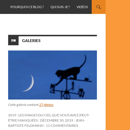
ALLER AU CONTENU
POURQUOI CE BLOG ?
QUI SUIS-JE ?
VIDÉOS
GALERIES
Cette galerie contient
27 photos
.
2019 : LES IMAGES DU CIEL QUE VOUS AVEZ (PEUT-
ÊTRE) MANQUÉES
DÉCEMBRE 30, 2019
JEAN-
BAPTISTE FELDMANN
11 COMMENTAIRES