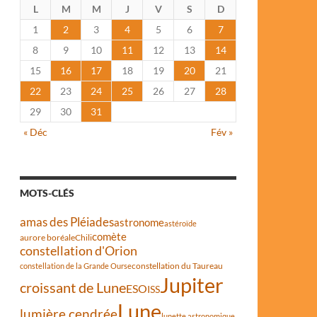
L
M
M
J
V
S
D
1
2
3
4
5
6
7
8
9
10
11
12
13
14
15
16
17
18
19
20
21
22
23
24
25
26
27
28
29
30
31
« Déc
Fév »
MOTS-CLÉS
amas des Pléiades
astronome
astéroïde
comète
aurore boréale
Chili
constellation d'Orion
constellation du Taureau
constellation de la Grande Ourse
Jupiter
croissant de Lune
ESO
ISS
Lune
lumière cendrée
lunette astronomique