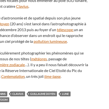
t des focales pour nous emmener au pôle SUD lunaire,
nt cratère
Clavius
.
d’astronomie et de spatial depuis son plus jeune
Doyen
(20 ans) s’est lancé dans l’astrophotographie à
décembre 2013 puis au foyer d’un
télescope
un an
a chance d’observer dans un endroit qui le rapproche
un ciel protégé de la
pollution lumineuse
.
rticulièrement photographier les phénomènes qui se
ssus de nos têtes (
météores
, passage de
mière zodiacale
…). Il y a peu il nous faisait découvrir la
e la Réserve Internationale de Ciel Etoilé du Pic du
c
Contemplation
, un très joli
time-lapse
.
NINS
CLAVIUS
GUILLAUME DOYEN
LUNE
ZOOM