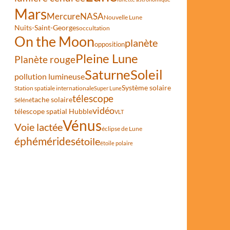
Mars
Mercure
NASA
Nouvelle Lune
Nuits-Saint-Georges
occultation
On the Moon
planète
opposition
Pleine Lune
Planète rouge
Saturne
Soleil
pollution lumineuse
Système solaire
Station spatiale internationale
Super Lune
télescope
tache solaire
Séléné
vidéo
télescope spatial Hubble
VLT
Vénus
Voie lactée
éclipse de Lune
éphémérides
étoile
étoile polaire