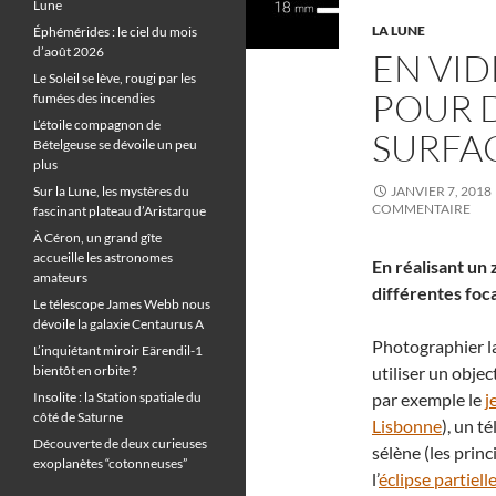
Lune
LA LUNE
Éphémérides : le ciel du mois
d’août 2026
EN VID
Le Soleil se lève, rougi par les
POUR 
fumées des incendies
L’étoile compagnon de
SURFAC
Bételgeuse se dévoile un peu
plus
Sur la Lune, les mystères du
JANVIER 7, 2018
COMMENTAIRE
fascinant plateau d’Aristarque
À Céron, un grand gîte
accueille les astronomes
En réalisant un
amateurs
différentes foc
Le télescope James Webb nous
dévoile la galaxie Centaurus A
Photographier la
L’inquiétant miroir Eärendil-1
bientôt en orbite ?
utiliser un objec
Insolite : la Station spatiale du
par exemple le
j
côté de Saturne
Lisbonne
), un t
Découverte de deux curieuses
sélène (les prin
exoplanètes “cotonneuses”
l’
éclipse partiell