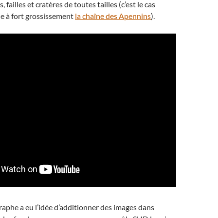
 failles et cratères de toutes tailles (c’est le cas
e à fort grossissement
la chaîne des Apennins
).
aphe a eu l’idée d’additionner des images dans