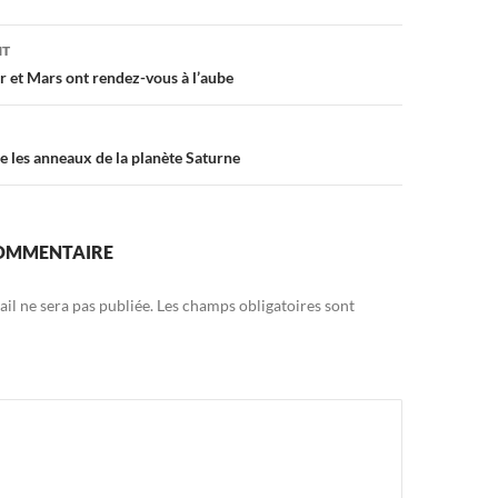
on
NT
er et Mars ont rendez-vous à l’aube
e les anneaux de la planète Saturne
COMMENTAIRE
il ne sera pas publiée.
Les champs obligatoires sont