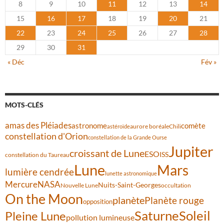
8
9
10
11
12
13
14
15
16
17
18
19
20
21
22
23
24
25
26
27
28
29
30
31
« Déc
Fév »
MOTS-CLÉS
amas des Pléiades
comète
astronome
aurore boréale
astéroïde
Chili
constellation d'Orion
constellation de la Grande Ourse
Jupiter
croissant de Lune
ESO
ISS
constellation du Taureau
Lune
Mars
lumière cendrée
lunette astronomique
Mercure
NASA
Nuits-Saint-Georges
Nouvelle Lune
occultation
On the Moon
planète
Planète rouge
opposition
Saturne
Soleil
Pleine Lune
pollution lumineuse