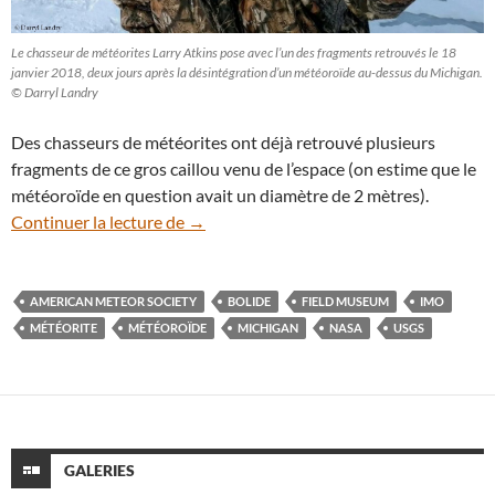
Le chasseur de météorites Larry Atkins pose avec l’un des fragments retrouvés le 18
janvier 2018, deux jours après la désintégration d’un météoroïde au-dessus du Michigan.
© Darryl Landry
Des chasseurs de météorites ont déjà retrouvé plusieurs
fragments de ce gros caillou venu de l’espace (on estime que le
météoroïde en question avait un diamètre de 2 mètres).
Michigan : des fragments de météorite r
Continuer la lecture de
→
AMERICAN METEOR SOCIETY
BOLIDE
FIELD MUSEUM
IMO
MÉTÉORITE
MÉTÉOROÏDE
MICHIGAN
NASA
USGS
GALERIES