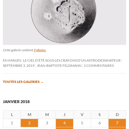
Cette galerie contient
9 photos
.
EN IMAGES : LE CIEL D’ÉTÉ SOUS LES CRAYONS D’UN ASTRODESSINATEUR
SEPTEMBRE 3, 2019
JEAN-BAPTISTE FELDMANN
2 COMMENTAIRES
TOUTES LES GALERIES
→
JANVIER 2018
L
M
M
J
V
S
D
1
2
3
4
5
6
7