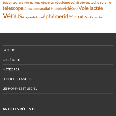
Système solaire
tache solaire
Station spatiale internationale
Séléné
Super Lune
Voie lactée
télescope
vidéo
télescope spatial Hubble
VLT
Vénus
éphémérides
étoile
éclipse de Lune
étoile polaire
LA LUNE
CIEL ÉTOILÉ
MÉTÉORES
SOLEIL ET PLANÈTES
LES HOMMES ET LE CIEL
ARTICLES RÉCENTS