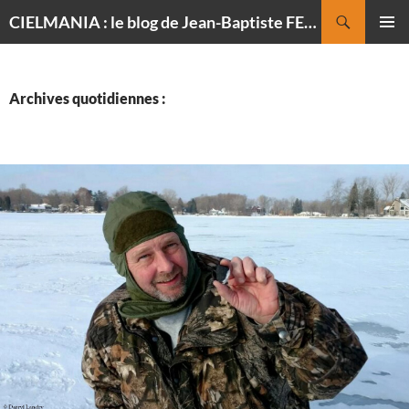
Recherche
CIELMANIA : le blog de Jean-Baptiste FELDMANN, photographe du ciel
ALLER
MENU
AU
PRINCI
CONTENU
Archives quotidiennes :