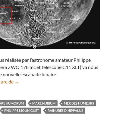
us réalisée par l’astronome amateur Philippe
éra ZWO 178 mc et télescope C11 XLT) va nous
e nouvelle escapade lunaire.
Paysages lunaires à explorer (8) : la mer des Humeurs
ture de
→
ARE HUMORUM
MARE NUBIUM
MER DES HUMEURS
PHILIPPE MOUNIGUET
RAINURES D'HIPPALUS