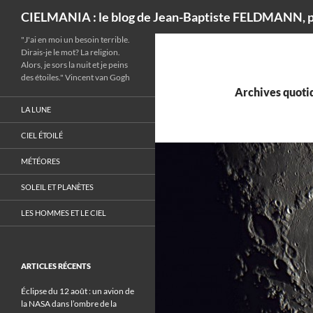
Recherche
CIELMANIA : le blog de Jean-Baptiste FELDMANN, p
"J'ai en moi un besoin terrible.
Dirais-je le mot? La religion.
Alors, je sors la nuit et je peins
des étoiles." Vincent van Gogh
Archives quotid
LA LUNE
CIEL ÉTOILÉ
MÉTÉORES
SOLEIL ET PLANÈTES
LES HOMMES ET LE CIEL
ARTICLES RÉCENTS
Éclipse du 12 août : un avion de
la NASA dans l’ombre de la