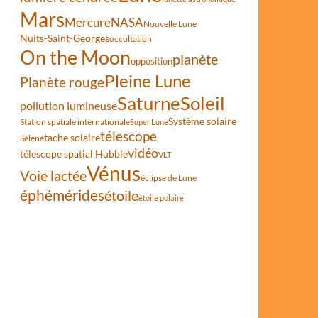
Mars
Mercure
NASA
Nouvelle Lune
Nuits-Saint-Georges
occultation
On the Moon
planète
opposition
Pleine Lune
Planète rouge
Saturne
Soleil
pollution lumineuse
Système solaire
Station spatiale internationale
Super Lune
télescope
tache solaire
Séléné
vidéo
télescope spatial Hubble
VLT
Vénus
Voie lactée
éclipse de Lune
éphémérides
étoile
étoile polaire