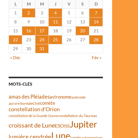
L
M
M
J
V
S
D
1
2
3
4
5
6
7
8
9
10
11
12
13
14
15
16
17
18
19
20
21
22
23
24
25
26
27
28
29
30
31
« Déc
Fév »
MOTS-CLÉS
amas des Pléiades
astronome
astéroïde
comète
aurore boréale
Chili
constellation d'Orion
constellation du Taureau
constellation de la Grande Ourse
Jupiter
croissant de Lune
ESO
ISS
Lune
lumière cendrée
lunette astronomique