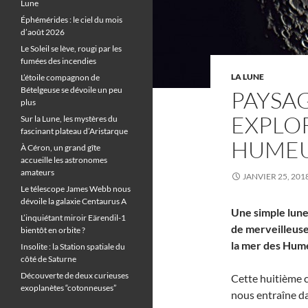
Lune
Éphémérides : le ciel du mois
d’août 2026
Le Soleil se lève, rougi par les
fumées des incendies
LA LUNE
L’étoile compagnon de
Bételgeuse se dévoile un peu
PAYSAG
plus
EXPLOR
Sur la Lune, les mystères du
fascinant plateau d’Aristarque
HUME
À Céron, un grand gîte
accueille les astronomes
amateurs
JANVIER 25, 201
Le télescope James Webb nous
dévoile la galaxie Centaurus A
Une simple lune
L’inquiétant miroir Eärendil-1
de merveilleuse
bientôt en orbite ?
la mer des Hum
Insolite : la Station spatiale du
côté de Saturne
Découverte de deux curieuses
Cette huitième 
exoplanètes “cotonneuses”
nous entraîne d