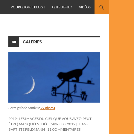
ALLER AU CONTENU
POURQUOI CE BLOG ?
QUI SUIS-JE ?
VIDÉOS
GALERIES
Cette galerie contient
27 photos
.
2019 : LES IMAGES DU CIEL QUE VOUS AVEZ (PEUT-
ÊTRE) MANQUÉES
DÉCEMBRE 30, 2019
JEAN-
BAPTISTE FELDMANN
11 COMMENTAIRES