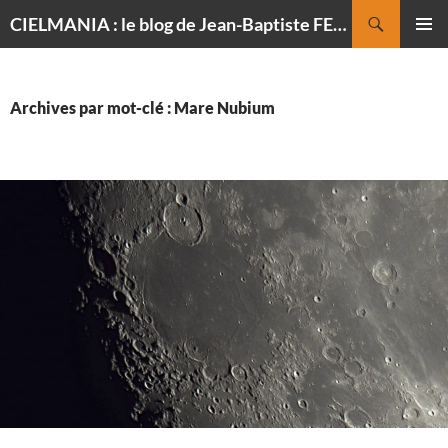
Recherche
CIELMANIA : le blog de Jean-Baptiste FELDMANN, photographe du ciel
ALLER
MENU
AU
PRINCI
CONTENU
Archives par mot-clé : Mare Nubium