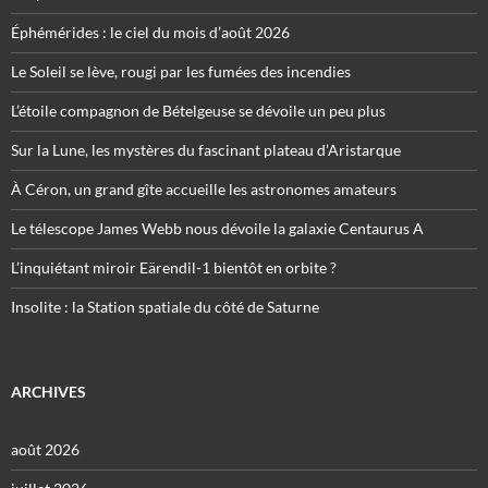
Éphémérides : le ciel du mois d’août 2026
Le Soleil se lève, rougi par les fumées des incendies
L’étoile compagnon de Bételgeuse se dévoile un peu plus
Sur la Lune, les mystères du fascinant plateau d’Aristarque
À Céron, un grand gîte accueille les astronomes amateurs
Le télescope James Webb nous dévoile la galaxie Centaurus A
L’inquiétant miroir Eärendil-1 bientôt en orbite ?
Insolite : la Station spatiale du côté de Saturne
ARCHIVES
août 2026