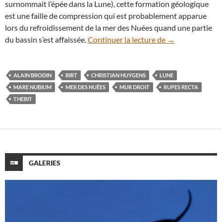
surnommait l’épée dans la Lune), cette formation géologique
est une faille de compression qui est probablement apparue
lors du refroidissement de la mer des Nuées quand une partie
Paysages lunaire
du bassin s’est affaissée.
Continuer la lecture de
→
ALAIN BRODIN
BIRT
CHRISTIAN HUYGENS
LUNE
MARE NUBIUM
MER DES NUÉES
MUR DROIT
RUPES RECTA
THEBIT
GALERIES