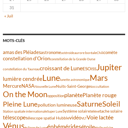
31
« Juil
MOTS-CLÉS
amas des Pléiades
comète
astronome
aurore boréale
astéroïde
Chili
constellation d'Orion
constellation de la Grande Ourse
Jupiter
croissant de Lune
ESO
ISS
constellation du Taureau
Lune
Mars
lumière cendrée
lunette astronomique
Mercure
NASA
Nuits-Saint-Georges
Nouvelle Lune
occultation
On the Moon
planète
Planète rouge
opposition
Saturne
Soleil
Pleine Lune
pollution lumineuse
Système solaire
tache solaire
Station spatiale internationale
Séléné
Super Lune
Voie lactée
télescope
vidéo
télescope spatial Hubble
VLT
Vénus
éphémérides
étoile
éclipse de Lune
étoile polaire