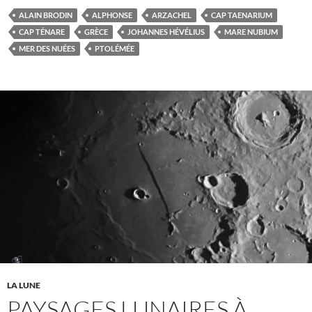
ALAIN BRODIN
ALPHONSE
ARZACHEL
CAP TAENARIUM
CAP TÉNARE
GRÈCE
JOHANNES HÉVÉLIUS
MARE NUBIUM
MER DES NUÉES
PTOLÉMÉE
LA LUNE
PAYSAGES LUNAIRES À