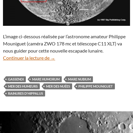
L’image ci-dessous réalisée par l’astronome amateur Philippe
Mouniguet (caméra ZWO 178 mc et télescope C11 XLT) va
nous guider pour cette nouvelle escapade lunaire.
Paysages lunaires à explorer (8) : la me
Continuer la lecture de
→
GASSENDI
MARE HUMORUM
MARE NUBIUM
MER DES HUMEURS
MER DES NUÉES
PHILIPPE MOUNIGUET
RAINURES D'HIPPALUS