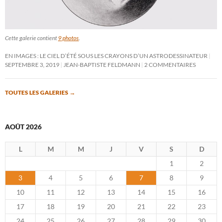
Cette galerie contient
9 photos
.
EN IMAGES : LE CIEL D’ÉTÉ SOUS LES CRAYONS D’UN ASTRODESSINATEUR
SEPTEMBRE 3, 2019
JEAN-BAPTISTE FELDMANN
2 COMMENTAIRES
TOUTES LES GALERIES
→
AOÛT 2026
L
M
M
J
V
S
D
1
2
3
4
5
6
7
8
9
10
11
12
13
14
15
16
17
18
19
20
21
22
23
24
25
26
27
28
29
30