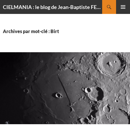
Recherche
CIELMANIA : le blog de Jean-Baptiste FELDMANN, photographe du ciel
ALLER
MENU
AU
PRINCI
CONTENU
Archives par mot-clé : Birt