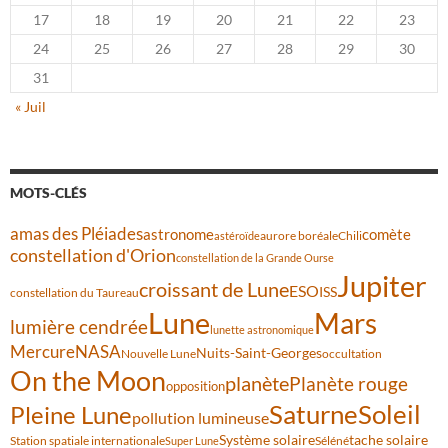
17
18
19
20
21
22
23
24
25
26
27
28
29
30
31
« Juil
MOTS-CLÉS
amas des Pléiades
comète
astronome
aurore boréale
astéroïde
Chili
constellation d'Orion
constellation de la Grande Ourse
Jupiter
croissant de Lune
ESO
ISS
constellation du Taureau
Lune
Mars
lumière cendrée
lunette astronomique
Mercure
NASA
Nuits-Saint-Georges
Nouvelle Lune
occultation
On the Moon
planète
Planète rouge
opposition
Saturne
Soleil
Pleine Lune
pollution lumineuse
Système solaire
tache solaire
Station spatiale internationale
Séléné
Super Lune