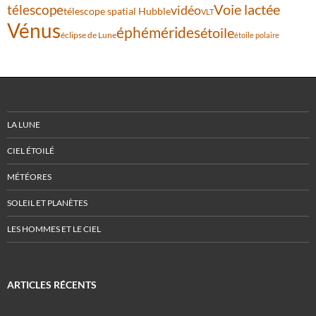
Voie lactée
télescope
vidéo
télescope spatial Hubble
VLT
Vénus
éphémérides
étoile
éclipse de Lune
étoile polaire
LA LUNE
CIEL ÉTOILÉ
MÉTÉORES
SOLEIL ET PLANÈTES
LES HOMMES ET LE CIEL
ARTICLES RÉCENTS