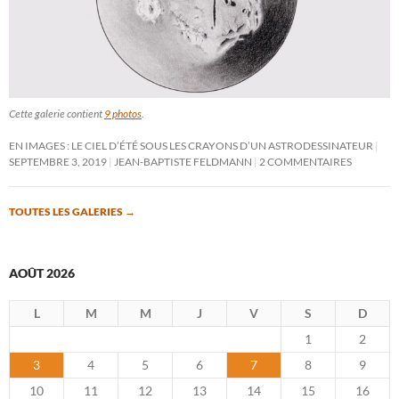
Cette galerie contient
9 photos
.
EN IMAGES : LE CIEL D’ÉTÉ SOUS LES CRAYONS D’UN ASTRODESSINATEUR
SEPTEMBRE 3, 2019
JEAN-BAPTISTE FELDMANN
2 COMMENTAIRES
TOUTES LES GALERIES
→
AOÛT 2026
L
M
M
J
V
S
D
1
2
3
4
5
6
7
8
9
10
11
12
13
14
15
16