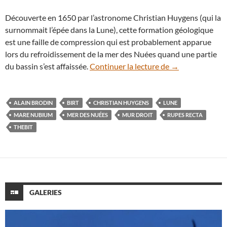
Découverte en 1650 par l’astronome Christian Huygens (qui la
surnommait l’épée dans la Lune), cette formation géologique
est une faille de compression qui est probablement apparue
lors du refroidissement de la mer des Nuées quand une partie
Paysages lunaire
du bassin s’est affaissée.
Continuer la lecture de
→
ALAIN BRODIN
BIRT
CHRISTIAN HUYGENS
LUNE
MARE NUBIUM
MER DES NUÉES
MUR DROIT
RUPES RECTA
THEBIT
GALERIES