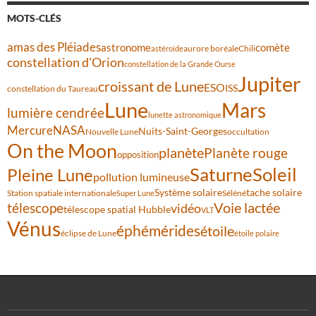
MOTS-CLÉS
amas des Pléiades
comète
astronome
aurore boréale
astéroïde
Chili
constellation d'Orion
constellation de la Grande Ourse
Jupiter
croissant de Lune
ESO
ISS
constellation du Taureau
Lune
Mars
lumière cendrée
lunette astronomique
Mercure
NASA
Nuits-Saint-Georges
Nouvelle Lune
occultation
On the Moon
planète
Planète rouge
opposition
Saturne
Soleil
Pleine Lune
pollution lumineuse
Système solaire
tache solaire
Station spatiale internationale
Séléné
Super Lune
Voie lactée
télescope
vidéo
télescope spatial Hubble
VLT
Vénus
éphémérides
étoile
éclipse de Lune
étoile polaire