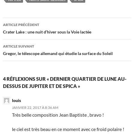
Navigation
ARTICLE PRÉCÉDENT
des
Crater Lake : une nuit d’hiver sous la Voie lactée
articles
ARTICLE SUIVANT
Gregor, le télescope allemand qui étudie la surface du Soleil
4 RÉFLEXIONS SUR « DERNIER QUARTIER DE LUNE AU-
DESSUS DE JUPITER ET DE SPICA »
louis
JANVIER 22, 2017 À 8:36 AM
Très belle composition Jean Baptiste , bravo !
le ciel est très beau en ce moment avec ce froid polaire !