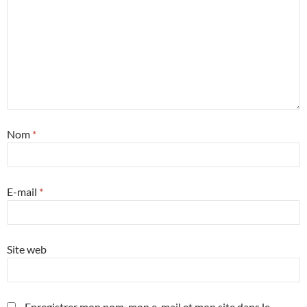
Nom
*
E-mail
*
Site web
Enregistrer mon nom, mon e-mail et mon site dans le