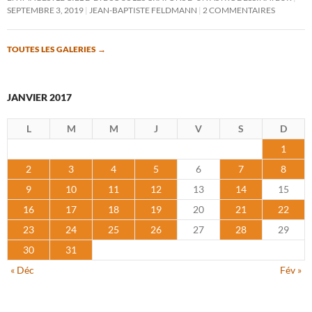
SEPTEMBRE 3, 2019
JEAN-BAPTISTE FELDMANN
2 COMMENTAIRES
TOUTES LES GALERIES
→
JANVIER 2017
L
M
M
J
V
S
D
1
2
3
4
5
6
7
8
9
10
11
12
13
14
15
16
17
18
19
20
21
22
23
24
25
26
27
28
29
30
31
« Déc
Fév »