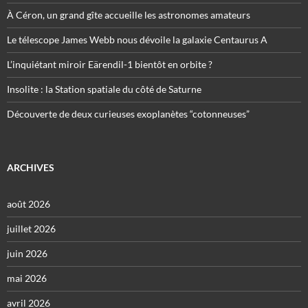
À Céron, un grand gîte accueille les astronomes amateurs
Le télescope James Webb nous dévoile la galaxie Centaurus A
L’inquiétant miroir Eärendil-1 bientôt en orbite ?
Insolite : la Station spatiale du côté de Saturne
Découverte de deux curieuses exoplanètes “cotonneuses”
ARCHIVES
août 2026
juillet 2026
juin 2026
mai 2026
avril 2026