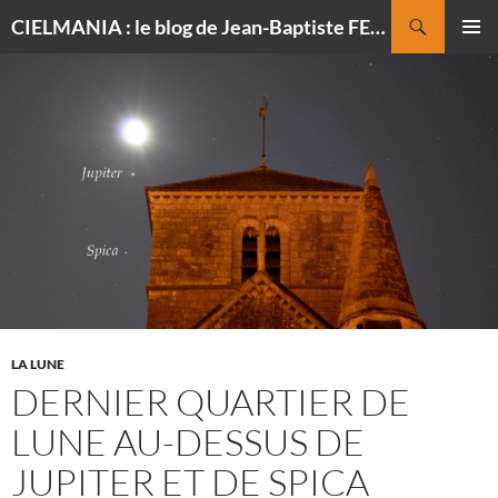
Recherche
CIELMANIA : le blog de Jean-Baptiste FELDMANN, photographe du ciel
ALLER
MENU
AU
PRINCI
CONTENU
LA LUNE
DERNIER QUARTIER DE
LUNE AU-DESSUS DE
JUPITER ET DE SPICA