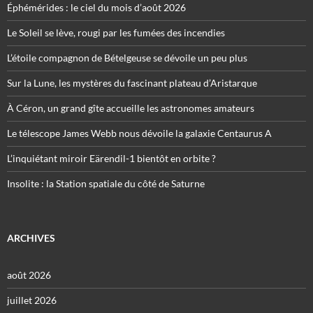
Éphémérides : le ciel du mois d’août 2026
Le Soleil se lève, rougi par les fumées des incendies
L’étoile compagnon de Bételgeuse se dévoile un peu plus
Sur la Lune, les mystères du fascinant plateau d’Aristarque
À Céron, un grand gîte accueille les astronomes amateurs
Le télescope James Webb nous dévoile la galaxie Centaurus A
L’inquiétant miroir Eärendil-1 bientôt en orbite ?
Insolite : la Station spatiale du côté de Saturne
ARCHIVES
août 2026
juillet 2026