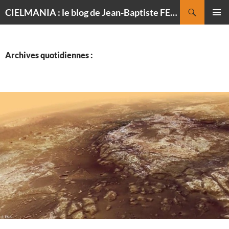
Recherche
CIELMANIA : le blog de Jean-Baptiste FELDMANN, photographe du ciel
ALLER
MENU
AU
PRINCI
CONTENU
Archives quotidiennes :