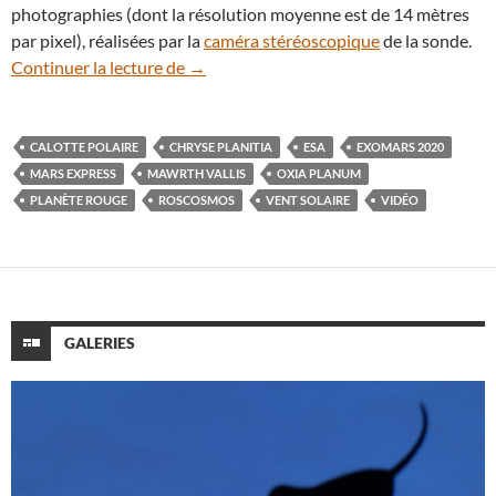
photographies (dont la résolution moyenne est de 14 mètres
par pixel), réalisées par la
caméra stéréoscopique
de la sonde.
En vidéo : l’orbiteur Mars Express survol
Continuer la lecture de
→
CALOTTE POLAIRE
CHRYSE PLANITIA
ESA
EXOMARS 2020
MARS EXPRESS
MAWRTH VALLIS
OXIA PLANUM
PLANÈTE ROUGE
ROSCOSMOS
VENT SOLAIRE
VIDÉO
GALERIES