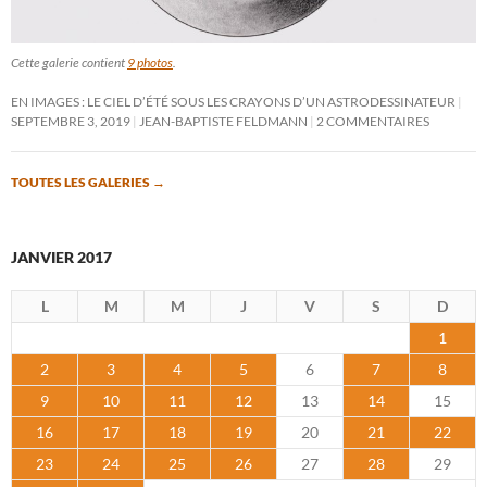
Cette galerie contient
9 photos
.
EN IMAGES : LE CIEL D’ÉTÉ SOUS LES CRAYONS D’UN ASTRODESSINATEUR
SEPTEMBRE 3, 2019
JEAN-BAPTISTE FELDMANN
2 COMMENTAIRES
TOUTES LES GALERIES
→
JANVIER 2017
L
M
M
J
V
S
D
1
2
3
4
5
6
7
8
9
10
11
12
13
14
15
16
17
18
19
20
21
22
23
24
25
26
27
28
29