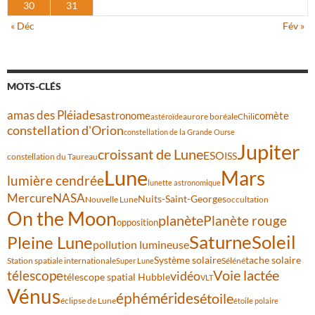
30
31
« Déc
Fév »
MOTS-CLÉS
amas des Pléiades
comète
astronome
aurore boréale
astéroïde
Chili
constellation d'Orion
constellation de la Grande Ourse
Jupiter
croissant de Lune
ESO
ISS
constellation du Taureau
Lune
Mars
lumière cendrée
lunette astronomique
Mercure
NASA
Nuits-Saint-Georges
Nouvelle Lune
occultation
On the Moon
planète
Planète rouge
opposition
Saturne
Soleil
Pleine Lune
pollution lumineuse
Système solaire
tache solaire
Station spatiale internationale
Séléné
Super Lune
Voie lactée
télescope
vidéo
télescope spatial Hubble
VLT
Vénus
éphémérides
étoile
éclipse de Lune
étoile polaire