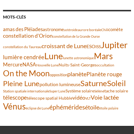
MOTS-CLÉS
amas des Pléiades
comète
astronome
aurore boréale
astéroïde
Chili
constellation d'Orion
constellation de la Grande Ourse
Jupiter
croissant de Lune
ESO
ISS
constellation du Taureau
Lune
Mars
lumière cendrée
lunette astronomique
Mercure
NASA
Nuits-Saint-Georges
Nouvelle Lune
occultation
On the Moon
planète
Planète rouge
opposition
Saturne
Soleil
Pleine Lune
pollution lumineuse
Système solaire
tache solaire
Station spatiale internationale
Séléné
Super Lune
Voie lactée
télescope
vidéo
télescope spatial Hubble
VLT
Vénus
éphémérides
étoile
éclipse de Lune
étoile polaire