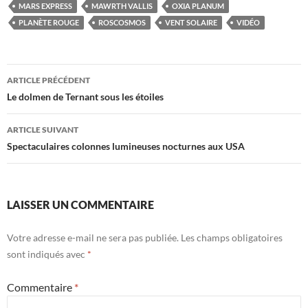
MARS EXPRESS
MAWRTH VALLIS
OXIA PLANUM
PLANÈTE ROUGE
ROSCOSMOS
VENT SOLAIRE
VIDÉO
Navigation
ARTICLE PRÉCÉDENT
des
Le dolmen de Ternant sous les étoiles
articles
ARTICLE SUIVANT
Spectaculaires colonnes lumineuses nocturnes aux USA
LAISSER UN COMMENTAIRE
Votre adresse e-mail ne sera pas publiée.
Les champs obligatoires
sont indiqués avec
*
Commentaire
*