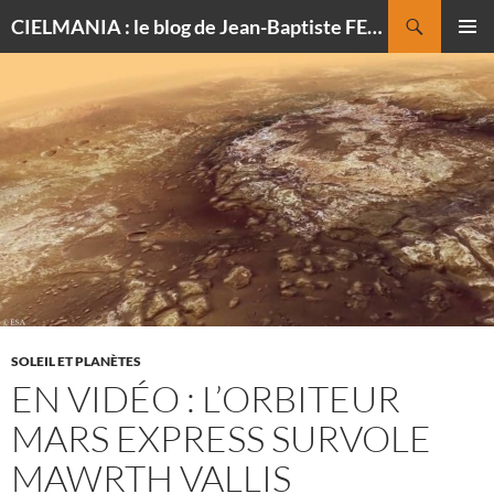
Recherche
CIELMANIA : le blog de Jean-Baptiste FELDMANN, photographe du ciel
ALLER
MENU
AU
PRINCI
CONTENU
SOLEIL ET PLANÈTES
EN VIDÉO : L’ORBITEUR
MARS EXPRESS SURVOLE
MAWRTH VALLIS