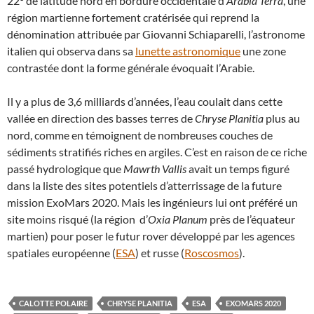
22° de latitude nord en bordure occidentale d’
Arabia Terra
, une
région martienne fortement cratérisée qui reprend la
dénomination attribuée par Giovanni Schiaparelli, l’astronome
italien qui observa dans sa
lunette astronomique
une zone
contrastée dont la forme générale évoquait l’Arabie.
Il y a plus de 3,6 milliards d’années, l’eau coulait dans cette
vallée en direction des basses terres de
Chryse Planitia
plus au
nord, comme en témoignent de nombreuses couches de
sédiments stratifiés riches en argiles. C’est en raison de ce riche
passé hydrologique que
Mawrth Vallis
avait un temps figuré
dans la liste des sites potentiels d’atterrissage de la future
mission ExoMars 2020. Mais les ingénieurs lui ont préféré un
site moins risqué (la région d’
Oxia Planum
près de l’équateur
martien) pour poser le futur rover développé par les agences
spatiales européenne (
ESA
) et russe (
Roscosmos
).
CALOTTE POLAIRE
CHRYSE PLANITIA
ESA
EXOMARS 2020