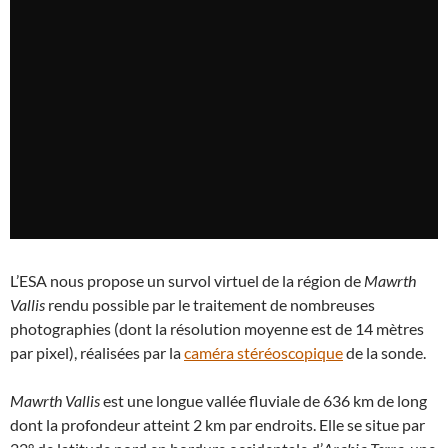
L’ESA nous propose un survol virtuel de la région de
Mawrth
Vallis
rendu possible par le traitement de nombreuses
photographies (dont la résolution moyenne est de 14 mètres
par pixel), réalisées par la
caméra stéréoscopique
de la sonde.
Mawrth Vallis
est une longue vallée fluviale de 636 km de long
dont la profondeur atteint 2 km par endroits. Elle se situe par