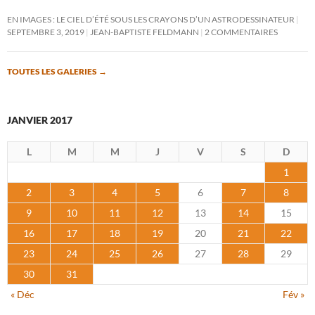
EN IMAGES : LE CIEL D’ÉTÉ SOUS LES CRAYONS D’UN ASTRODESSINATEUR
SEPTEMBRE 3, 2019
JEAN-BAPTISTE FELDMANN
2 COMMENTAIRES
TOUTES LES GALERIES
→
JANVIER 2017
L
M
M
J
V
S
D
1
2
3
4
5
6
7
8
9
10
11
12
13
14
15
16
17
18
19
20
21
22
23
24
25
26
27
28
29
30
31
« Déc
Fév »