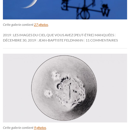
Cette galerie contient
27 photos
.
2019 : LES IMAGES DU CIEL QUE VOUS AVEZ (PEUT-ÊTRE) MANQUÉES
DÉCEMBRE 30, 2019
JEAN-BAPTISTE FELDMANN
11 COMMENTAIRES
Cette galerie contient
9 photos
.