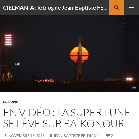
Recherche
CIELMANIA : le blog de Jean-Baptiste FELDMANN, photographe du ciel
ALLER
MENU
AU
PRINCI
CONTENU
LA LUNE
EN VIDÉO : LA SUPER LUNE
SE LÈVE SUR BAÏKONOUR
NOVEMBRE 16, 2016
JEAN-BAPTISTE FELDMANN
2