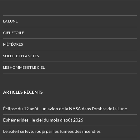
LA LUNE
CIEL ÉTOILÉ
MÉTÉORES
SOLEIL ET PLANÈTES
LES HOMMES ET LE CIEL
ARTICLES RÉCENTS
Éclipse du 12 août : un avion de la NASA dans l’ombre de la Lune
Éphémérides : le ciel du mois d’août 2026
Le Soleil se lève, rougi par les fumées des incendies