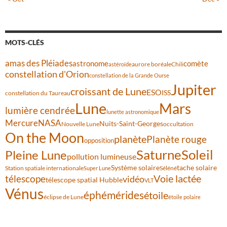
MOTS-CLÉS
amas des Pléiades
comète
astronome
aurore boréale
astéroïde
Chili
constellation d'Orion
constellation de la Grande Ourse
Jupiter
croissant de Lune
ESO
ISS
constellation du Taureau
Lune
Mars
lumière cendrée
lunette astronomique
Mercure
NASA
Nuits-Saint-Georges
Nouvelle Lune
occultation
On the Moon
planète
Planète rouge
opposition
Saturne
Soleil
Pleine Lune
pollution lumineuse
Système solaire
tache solaire
Station spatiale internationale
Séléné
Super Lune
Voie lactée
télescope
vidéo
télescope spatial Hubble
VLT
Vénus
éphémérides
étoile
éclipse de Lune
étoile polaire