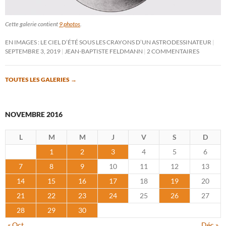
Cette galerie contient
9 photos
.
EN IMAGES : LE CIEL D’ÉTÉ SOUS LES CRAYONS D’UN ASTRODESSINATEUR
SEPTEMBRE 3, 2019
JEAN-BAPTISTE FELDMANN
2 COMMENTAIRES
TOUTES LES GALERIES
→
NOVEMBRE 2016
L
M
M
J
V
S
D
1
2
3
4
5
6
7
8
9
10
11
12
13
14
15
16
17
18
19
20
21
22
23
24
25
26
27
28
29
30
« Oct
Déc »