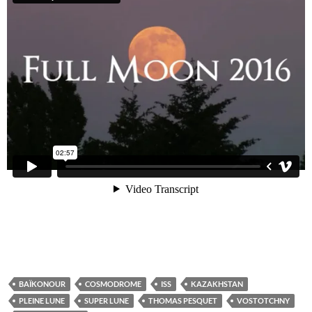
BAÏKONOUR
COSMODROME
ISS
KAZAKHSTAN
PLEINE LUNE
SUPER LUNE
THOMAS PESQUET
VOSTOTCHNY