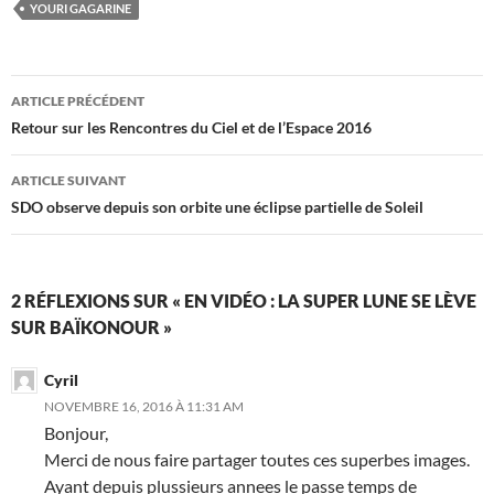
YOURI GAGARINE
Navigation
ARTICLE PRÉCÉDENT
des
Retour sur les Rencontres du Ciel et de l’Espace 2016
articles
ARTICLE SUIVANT
SDO observe depuis son orbite une éclipse partielle de Soleil
2 RÉFLEXIONS SUR « EN VIDÉO : LA SUPER LUNE SE LÈVE
SUR BAÏKONOUR »
Cyril
NOVEMBRE 16, 2016 À 11:31 AM
Bonjour,
Merci de nous faire partager toutes ces superbes images.
Ayant depuis plussieurs annees le passe temps de