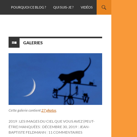
ALLER AU CONTENU
POURQUOI CE BLOG ?
QUI SUIS-JE ?
VIDÉOS
GALERIES
Cette galerie contient
27 photos
.
2019 : LES IMAGES DU CIEL QUE VOUS AVEZ (PEUT-
ÊTRE) MANQUÉES
DÉCEMBRE 30, 2019
JEAN-
BAPTISTE FELDMANN
11 COMMENTAIRES