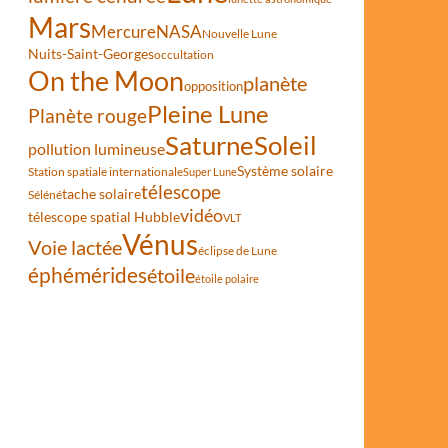
Mars
Mercure
NASA
Nouvelle Lune
Nuits-Saint-Georges
occultation
On the Moon
planète
opposition
Pleine Lune
Planète rouge
Saturne
Soleil
pollution lumineuse
Système solaire
Station spatiale internationale
Super Lune
télescope
tache solaire
Séléné
vidéo
télescope spatial Hubble
VLT
Vénus
Voie lactée
éclipse de Lune
éphémérides
étoile
étoile polaire