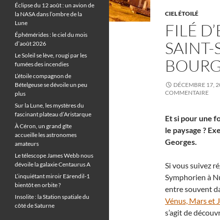
Éclipse du 12 août : un avion de
CIEL ÉTOILÉ
la NASA dans l’ombre de la
Lune
FILÉ D’
Éphémérides : le ciel du mois
SAINT
d’août 2026
Le Soleil se lève, rougi par les
BOUR
fumées des incendies
L’étoile compagnon de
Bételgeuse se dévoile un peu
DÉCEMBRE 17, 2
COMMENTAIRE
plus
Sur la Lune, les mystères du
fascinant plateau d’Aristarque
Et si pour une f
À Céron, un grand gîte
le paysage ? Ex
accueille les astronomes
Georges.
amateurs
Le télescope James Webb nous
dévoile la galaxie Centaurus A
Si vous suivez ré
L’inquiétant miroir Eärendil-1
Symphorien à Nu
bientôt en orbite ?
entre souvent d
Insolite : la Station spatiale du
Vénus, Mars et Ju
côté de Saturne
s’agit de découv