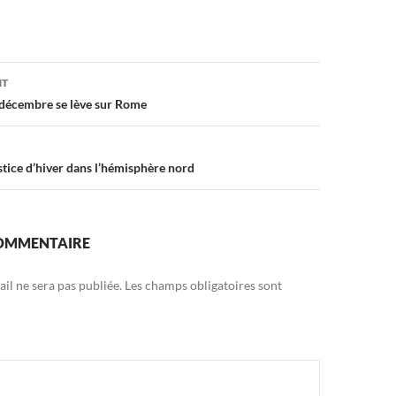
on
NT
 décembre se lève sur Rome
stice d’hiver dans l’hémisphère nord
COMMENTAIRE
il ne sera pas publiée.
Les champs obligatoires sont