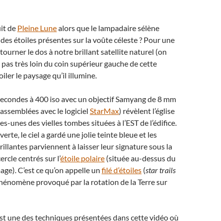
it de
Pleine Lune
alors que le lampadaire sélène
 des étoiles présentes sur la voûte céleste ? Pour une
e tourner le dos à notre brillant satellite naturel (on
t pas très loin du coin supérieur gauche de cette
ler le paysage qu’il illumine.
secondes à 400 iso avec un objectif Samyang de 8 mm
 assemblées avec le logiciel
StarMax
) révèlent l’église
s-unes des vielles tombes situées à l’EST de l’édifice.
te, le ciel a gardé une jolie teinte bleue et les
brillantes parviennent à laisser leur signature sous la
ercle centrés sur l’
étoile polaire
(située au-dessus du
mage). C’est ce qu’on appelle un
filé d’étoiles
(
star trails
phénomène provoqué par la rotation de la Terre sur
s est une des techniques présentées dans cette vidéo où