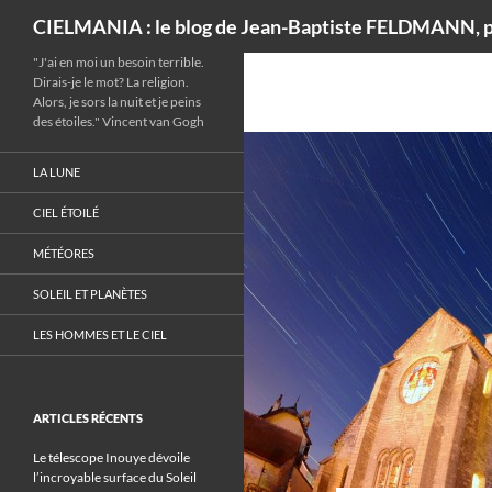
Recherche
CIELMANIA : le blog de Jean-Baptiste FELDMANN, p
"J'ai en moi un besoin terrible.
Dirais-je le mot? La religion.
Alors, je sors la nuit et je peins
des étoiles." Vincent van Gogh
LA LUNE
CIEL ÉTOILÉ
MÉTÉORES
SOLEIL ET PLANÈTES
LES HOMMES ET LE CIEL
ARTICLES RÉCENTS
Le télescope Inouye dévoile
l’incroyable surface du Soleil