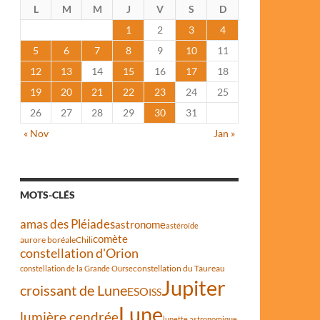
L
M
M
J
V
S
D
1
2
3
4
5
6
7
8
9
10
11
12
13
14
15
16
17
18
19
20
21
22
23
24
25
26
27
28
29
30
31
« Nov
Jan »
MOTS-CLÉS
amas des Pléiades
astronome
astéroïde
comète
aurore boréale
Chili
constellation d'Orion
constellation du Taureau
constellation de la Grande Ourse
Jupiter
croissant de Lune
ESO
ISS
Lune
lumière cendrée
lunette astronomique