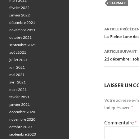
mars 2022
STARMAX
février 2022
janvier 2022
décembre 2021
Navigati
ARTICLE PRÉCÉDE
novembre 2021
des
La Pleine Lune de
octobre 2021
septembre 2021
articles
ARTICLE SUIVANT
août 2021
21 décembre : sol
juillet 2021
juin 2021
mai 2021
avril 2021
LAISSER UN 
mars 2021
février 2021
Votre adresse e-ma
janvier 2021
indiqués avec
*
décembre 2020
novembre 2020
Commentaire
*
octobre 2020
septembre 2020