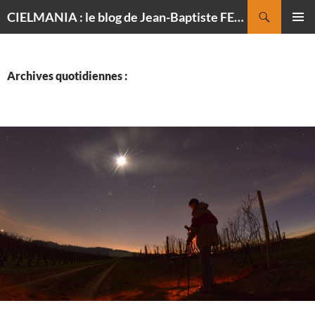
Recherche
CIELMANIA : le blog de Jean-Baptiste FELDMANN, photographe du ciel
ALLER
MENU
AU
PRINCI
CONTENU
Archives quotidiennes :