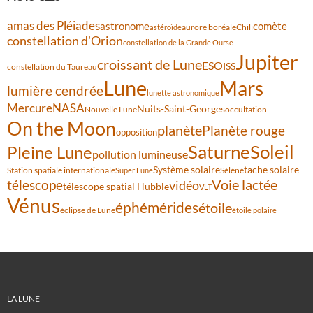
amas des Pléiades
comète
astronome
aurore boréale
astéroïde
Chili
constellation d'Orion
constellation de la Grande Ourse
Jupiter
croissant de Lune
ESO
ISS
constellation du Taureau
Lune
Mars
lumière cendrée
lunette astronomique
Mercure
NASA
Nuits-Saint-Georges
Nouvelle Lune
occultation
On the Moon
planète
Planète rouge
opposition
Saturne
Soleil
Pleine Lune
pollution lumineuse
Système solaire
tache solaire
Station spatiale internationale
Séléné
Super Lune
Voie lactée
télescope
vidéo
télescope spatial Hubble
VLT
Vénus
éphémérides
étoile
éclipse de Lune
étoile polaire
LA LUNE