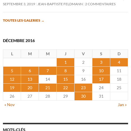
SEPTEMBRE 3, 2019
JEAN-BAPTISTE FELDMANN
2 COMMENTAIRES
TOUTES LES GALERIES
→
DÉCEMBRE 2016
L
M
M
J
V
S
D
1
2
3
4
5
6
7
8
9
10
11
12
13
14
15
16
17
18
19
20
21
22
23
24
25
26
27
28
29
30
31
« Nov
Jan »
MOTS-CLÉS