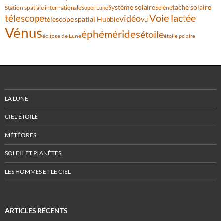
Système solaire
tache solaire
Station spatiale internationale
Séléné
Super Lune
Voie lactée
télescope
vidéo
télescope spatial Hubble
VLT
Vénus
éphémérides
étoile
éclipse de Lune
étoile polaire
LA LUNE
CIEL ÉTOILÉ
MÉTÉORES
SOLEIL ET PLANÈTES
LES HOMMES ET LE CIEL
ARTICLES RÉCENTS