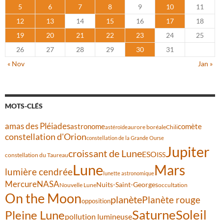
5
6
7
8
9
10
11
12
13
14
15
16
17
18
19
20
21
22
23
24
25
26
27
28
29
30
31
« Nov
Jan »
MOTS-CLÉS
amas des Pléiades
comète
astronome
aurore boréale
astéroïde
Chili
constellation d'Orion
constellation de la Grande Ourse
Jupiter
croissant de Lune
ESO
ISS
constellation du Taureau
Lune
Mars
lumière cendrée
lunette astronomique
Mercure
NASA
Nuits-Saint-Georges
Nouvelle Lune
occultation
On the Moon
planète
Planète rouge
opposition
Saturne
Soleil
Pleine Lune
pollution lumineuse