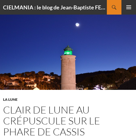
Recherche
CIELMANIA : le blog de Jean-Baptiste FELDMANN, photographe du ciel
ALLER
MENU
AU
PRINCI
CONTENU
LA LUNE
CLAIR DE LUNE AU
CRÉPUSCULE SUR LE
PHARE DE CASSIS