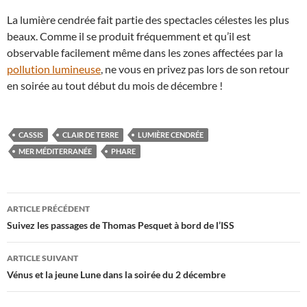
La lumière cendrée fait partie des spectacles célestes les plus
beaux. Comme il se produit fréquemment et qu’il est
observable facilement même dans les zones affectées par la
pollution lumineuse
, ne vous en privez pas lors de son retour
en soirée au tout début du mois de décembre !
CASSIS
CLAIR DE TERRE
LUMIÈRE CENDRÉE
MER MÉDITERRANÉE
PHARE
Navigation
ARTICLE PRÉCÉDENT
des
Suivez les passages de Thomas Pesquet à bord de l’ISS
articles
ARTICLE SUIVANT
Vénus et la jeune Lune dans la soirée du 2 décembre