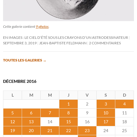
Cette galerie contient
9 photos
.
EN IMAGES : LE CIEL D’ÉTÉ SOUS LES CRAYONS D’UN ASTRODESSINATEUR
SEPTEMBRE 3, 2019
JEAN-BAPTISTE FELDMANN
2 COMMENTAIRES
TOUTES LES GALERIES
→
DÉCEMBRE 2016
L
M
M
J
V
S
D
1
2
3
4
5
6
7
8
9
10
11
12
13
14
15
16
17
18
19
20
21
22
23
24
25