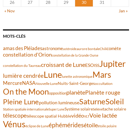
26
27
28
29
30
31
« Nov
Jan »
MOTS-CLÉS
amas des Pléiades
comète
astronome
aurore boréale
astéroïde
Chili
constellation d'Orion
constellation de la Grande Ourse
Jupiter
croissant de Lune
ESO
ISS
constellation du Taureau
Lune
Mars
lumière cendrée
lunette astronomique
Mercure
NASA
Nuits-Saint-Georges
Nouvelle Lune
occultation
On the Moon
planète
Planète rouge
opposition
Saturne
Soleil
Pleine Lune
pollution lumineuse
Système solaire
tache solaire
Station spatiale internationale
Séléné
Super Lune
Voie lactée
télescope
vidéo
télescope spatial Hubble
VLT
Vénus
éphémérides
étoile
éclipse de Lune
étoile polaire