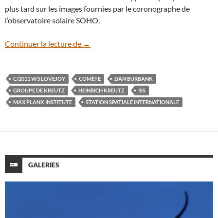
plus tard sur les images fournies par le coronographe de
l’observatoire solaire SOHO.
C/2011 W3 Lovejoy, l’étonnante comète
Continuer la lecture de
→
C/2011 W3 LOVEJOY
COMÈTE
DAN BURBANK
GROUPE DE KREUTZ
HEINRICH KREUTZ
ISS
MAX PLANK INSTITUTE
STATION SPATIALE INTERNATIONALE
GALERIES