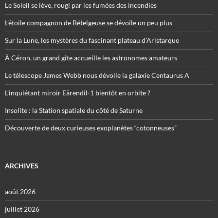
Le Soleil se lève, rougi par les fumées des incendies
L’étoile compagnon de Bételgeuse se dévoile un peu plus
Sur la Lune, les mystères du fascinant plateau d’Aristarque
À Céron, un grand gîte accueille les astronomes amateurs
Le télescope James Webb nous dévoile la galaxie Centaurus A
L’inquiétant miroir Eärendil-1 bientôt en orbite ?
Insolite : la Station spatiale du côté de Saturne
Découverte de deux curieuses exoplanètes “cotonneuses”
ARCHIVES
août 2026
juillet 2026