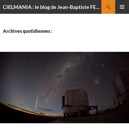
Recherche
CIELMANIA : le blog de Jean-Baptiste FELDMANN, photographe du ciel
ALLER
MENU
AU
PRINCI
CONTENU
Archives quotidiennes :