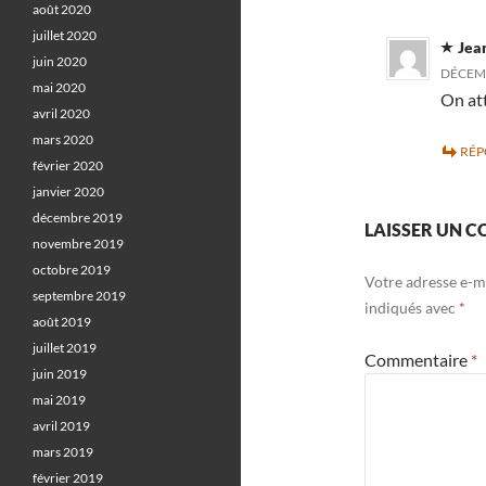
août 2020
juillet 2020
Jea
juin 2020
DÉCEMB
mai 2020
On at
avril 2020
mars 2020
RÉ
février 2020
janvier 2020
décembre 2019
LAISSER UN 
novembre 2019
octobre 2019
Votre adresse e-ma
septembre 2019
indiqués avec
*
août 2019
juillet 2019
Commentaire
*
juin 2019
mai 2019
avril 2019
mars 2019
février 2019