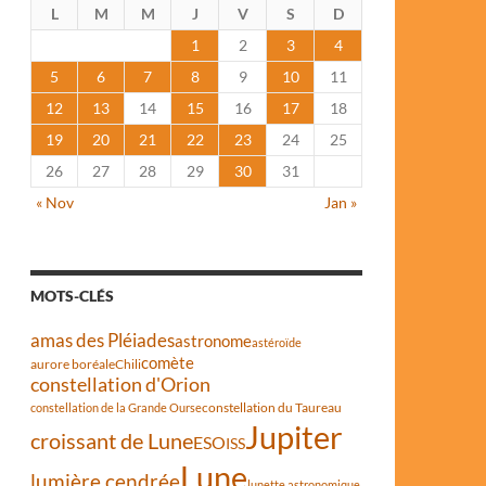
L
M
M
J
V
S
D
1
2
3
4
5
6
7
8
9
10
11
12
13
14
15
16
17
18
19
20
21
22
23
24
25
26
27
28
29
30
31
« Nov
Jan »
MOTS-CLÉS
amas des Pléiades
astronome
astéroïde
comète
aurore boréale
Chili
constellation d'Orion
constellation du Taureau
constellation de la Grande Ourse
Jupiter
croissant de Lune
ESO
ISS
Lune
lumière cendrée
lunette astronomique