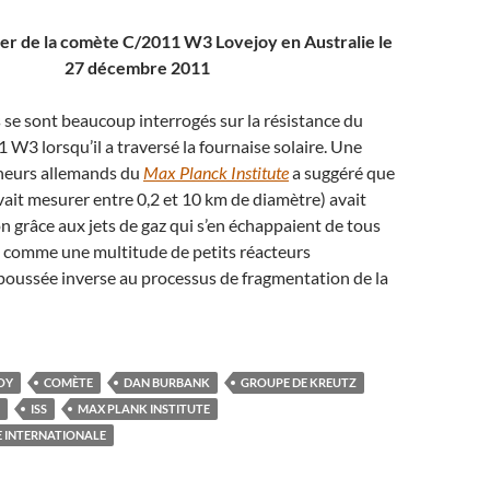
ever de la comète C/2011 W3 Lovejoy en Australie le
27 décembre 2011
s se sont beaucoup interrogés sur la résistance du
W3 lorsqu’il a traversé la fournaise solaire. Une
heurs allemands du
Max Planck Institute
a suggéré que
vait mesurer entre 0,2 et 10 km de diamètre) avait
n grâce aux jets de gaz qui s’en échappaient de tous
agi comme une multitude de petits réacteurs
poussée inverse au processus de fragmentation de la
OY
COMÈTE
DAN BURBANK
GROUPE DE KREUTZ
ISS
MAX PLANK INSTITUTE
E INTERNATIONALE