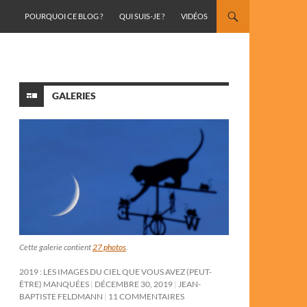
ALLER AU CONTENU
POURQUOI CE BLOG ?
QUI SUIS-JE ?
VIDÉOS
GALERIES
Cette galerie contient
27 photos
.
2019 : LES IMAGES DU CIEL QUE VOUS AVEZ (PEUT-
ÊTRE) MANQUÉES
DÉCEMBRE 30, 2019
JEAN-
BAPTISTE FELDMANN
11 COMMENTAIRES