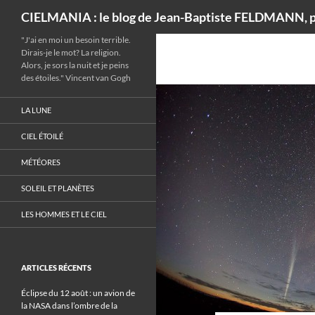
Recherche
CIELMANIA : le blog de Jean-Baptiste FELDMANN, p
"J'ai en moi un besoin terrible.
Dirais-je le mot? La religion.
Alors, je sors la nuit et je peins
des étoiles." Vincent van Gogh
LA LUNE
CIEL ÉTOILÉ
MÉTÉORES
SOLEIL ET PLANÈTES
LES HOMMES ET LE CIEL
ARTICLES RÉCENTS
Éclipse du 12 août : un avion de
la NASA dans l’ombre de la