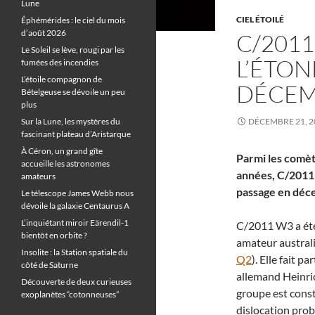
Lune
CIEL ÉTOILÉ
Éphémérides : le ciel du mois
d’août 2026
C/2011
Le Soleil se lève, rougi par les
L’ÉTO
fumées des incendies
L’étoile compagnon de
DÉCEM
Bételgeuse se dévoile un peu
plus
Sur la Lune, les mystères du
DÉCEMBRE 21, 2
fascinant plateau d’Aristarque
À Céron, un grand gîte
Parmi les comèt
accueille les astronomes
années, C/2011 
amateurs
passage en déc
Le télescope James Webb nous
dévoile la galaxie Centaurus A
L’inquiétant miroir Eärendil-1
C/2011 W3 a été
bientôt en orbite ?
amateur austral
Insolite : la Station spatiale du
Q2
). Elle fait 
côté de Saturne
allemand Heinric
Découverte de deux curieuses
groupe est const
exoplanètes “cotonneuses”
dislocation prob