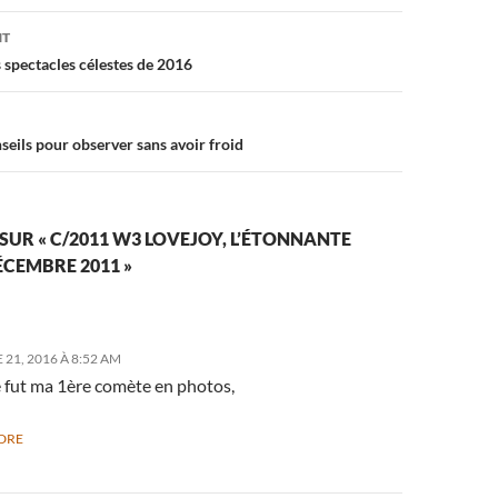
on
NT
s spectacles célestes de 2016
onseils pour observer sans avoir froid
 SUR « C/2011 W3 LOVEJOY, L’ÉTONNANTE
CEMBRE 2011 »
21, 2016 À 8:52 AM
e fut ma 1ère comète en photos,
DRE