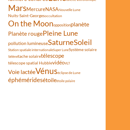
Mars
Mercure
NASA
Nouvelle Lune
Nuits-Saint-Georges
occultation
On the Moon
planète
opposition
Pleine Lune
Planète rouge
Saturne
Soleil
pollution lumineuse
Système solaire
Station spatiale internationale
Super Lune
télescope
tache solaire
Séléné
vidéo
télescope spatial Hubble
VLT
Vénus
Voie lactée
éclipse de Lune
éphémérides
étoile
étoile polaire