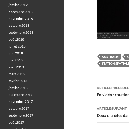
janvier 2019
décembre 2018
novembre 2018
octobre 2018
septembre 2018
août 2018
juillet 2018
juin 2018
AUSTRALIE
B
mai 2018
STATION SPATIAL
avril 2018
mars 2018
février 2018
Navigati
janvier 2018
ARTICLE PRÉCÉDE
des
En vidéo : rotatio
décembre 2017
novembre 2017
articles
octobre 2017
ARTICLE SUIVANT
Deux planètes da
septembre 2017
août 2017