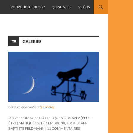
ALLER AU CONTENU
POURQUOI CE BLOG ?
QUI SUIS-JE ?
VIDÉOS
GALERIES
Cette galerie contient
27 photos
.
2019 : LES IMAGES DU CIEL QUE VOUS AVEZ (PEUT-
ÊTRE) MANQUÉES
DÉCEMBRE 30, 2019
JEAN-
BAPTISTE FELDMANN
11 COMMENTAIRES