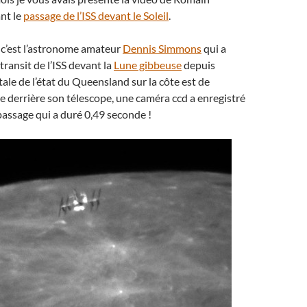
nt le
passage de l’ISS devant le Soleil
.
c’est l’astronome amateur
Dennis Simmons
qui a
transit de l’ISS devant la
Lune gibbeuse
depuis
tale de l’état du Queensland sur la côte est de
cée derrière son télescope, une caméra ccd a enregistré
passage qui a duré 0,49 seconde !