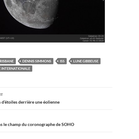
RISBANE
DENNIS SIMMONS
ISS
LUNE GIBBEUSE
E INTERNATIONALE
on
NT
n d’étoiles derrière une éolienne
ns le champ du coronographe de SOHO