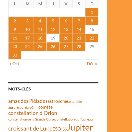
L
M
M
J
V
S
D
1
2
3
4
5
6
7
8
9
10
11
12
13
14
15
16
17
18
19
20
21
22
23
24
25
26
27
28
29
30
« Oct
Déc »
MOTS-CLÉS
amas des Pléiades
astronome
astéroïde
comète
aurore boréale
Chili
constellation d'Orion
constellation du Taureau
constellation de la Grande Ourse
Jupiter
croissant de Lune
ESO
ISS