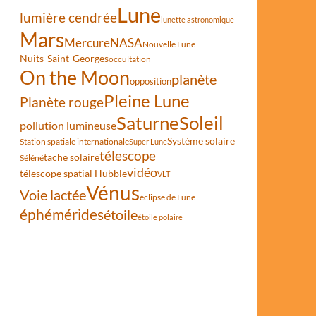
Lune
lumière cendrée
lunette astronomique
Mars
Mercure
NASA
Nouvelle Lune
Nuits-Saint-Georges
occultation
On the Moon
planète
opposition
Pleine Lune
Planète rouge
Saturne
Soleil
pollution lumineuse
Système solaire
Station spatiale internationale
Super Lune
télescope
tache solaire
Séléné
vidéo
télescope spatial Hubble
VLT
Vénus
Voie lactée
éclipse de Lune
éphémérides
étoile
étoile polaire