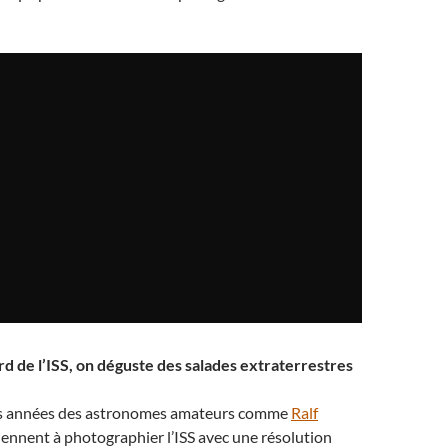
ord de l’ISS, on déguste des salades extraterrestres
s années des astronomes amateurs comme
Ralf
ennent à photographier l’ISS avec une résolution