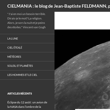
Recherche
CIELMANIA : le blog de Jean-Baptiste FELDMANN, p
"J'ai en moi un besoin terrible.
Dirais-je le mot? La religion.
Alors, je sors la nuit et je peins
des étoiles." Vincent van Gogh
LA LUNE
CIEL ÉTOILÉ
MÉTÉORES
SOLEIL ET PLANÈTES
LES HOMMES ET LE CIEL
ARTICLES RÉCENTS
Éclipse du 12 août : un avion de
la NASA dans l’ombre de la