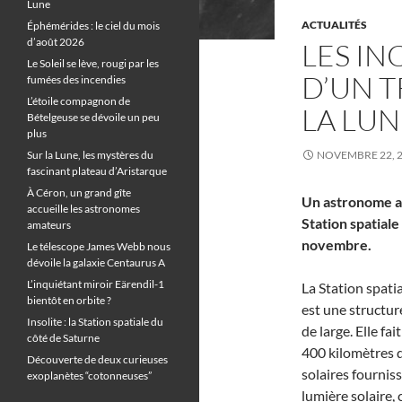
Lune
ACTUALITÉS
Éphémérides : le ciel du mois
d’août 2026
LES IN
Le Soleil se lève, rougi par les
D’UN T
fumées des incendies
L’étoile compagnon de
LA LUN
Bételgeuse se dévoile un peu
plus
Sur la Lune, les mystères du
NOVEMBRE 22, 
fascinant plateau d’Aristarque
À Céron, un grand gîte
Un astronome am
accueille les astronomes
Station spatiale
amateurs
novembre.
Le télescope James Webb nous
dévoile la galaxie Centaurus A
L’inquiétant miroir Eärendil-1
La Station spatia
bientôt en orbite ?
est une structur
Insolite : la Station spatiale du
de large. Elle fa
côté de Saturne
400 kilomètres d
Découverte de deux curieuses
solaires fourniss
exoplanètes “cotonneuses”
lumière solaire, 