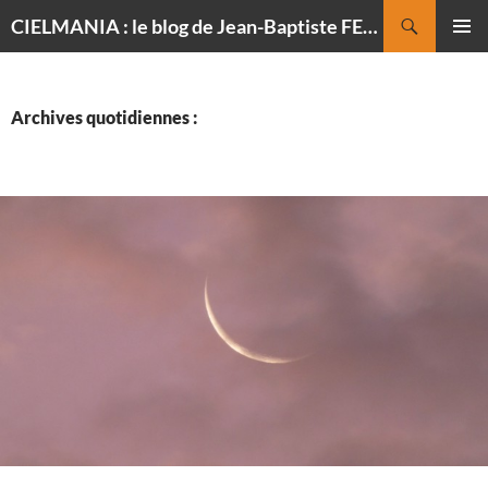
Recherche
CIELMANIA : le blog de Jean-Baptiste FELDMANN, photographe du ciel
ALLER
MENU
AU
PRINCI
CONTENU
Archives quotidiennes :