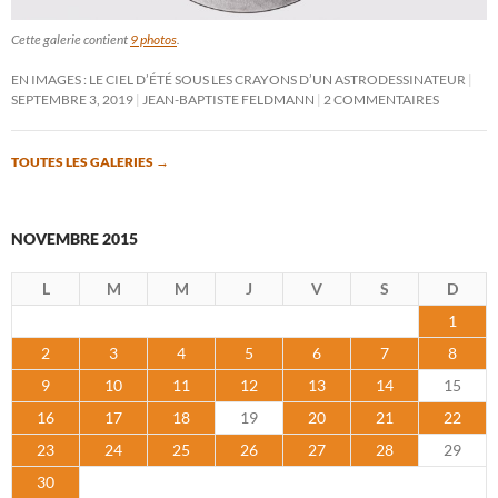
Cette galerie contient
9 photos
.
EN IMAGES : LE CIEL D’ÉTÉ SOUS LES CRAYONS D’UN ASTRODESSINATEUR
SEPTEMBRE 3, 2019
JEAN-BAPTISTE FELDMANN
2 COMMENTAIRES
TOUTES LES GALERIES
→
NOVEMBRE 2015
L
M
M
J
V
S
D
1
2
3
4
5
6
7
8
9
10
11
12
13
14
15
16
17
18
19
20
21
22
23
24
25
26
27
28
29
30