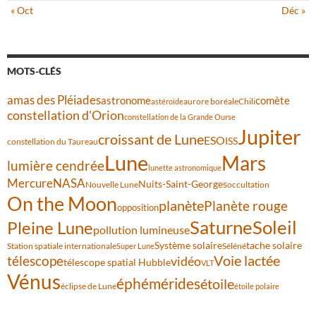
« Oct
Déc »
MOTS-CLÉS
amas des Pléiades
comète
astronome
aurore boréale
astéroïde
Chili
constellation d'Orion
constellation de la Grande Ourse
Jupiter
croissant de Lune
ESO
ISS
constellation du Taureau
Lune
Mars
lumière cendrée
lunette astronomique
Mercure
NASA
Nuits-Saint-Georges
Nouvelle Lune
occultation
On the Moon
planète
Planète rouge
opposition
Saturne
Soleil
Pleine Lune
pollution lumineuse
Système solaire
tache solaire
Station spatiale internationale
Séléné
Super Lune
Voie lactée
télescope
vidéo
télescope spatial Hubble
VLT
Vénus
éphémérides
étoile
éclipse de Lune
étoile polaire