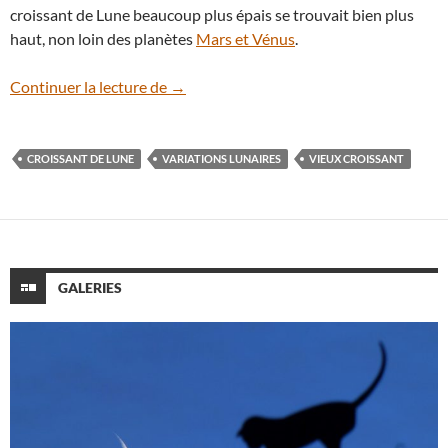
croissant de Lune beaucoup plus épais se trouvait bien plus
haut, non loin des planètes
Mars et Vénus
.
Le vieux croissant de Lune se lève dans l
Continuer la lecture de
→
CROISSANT DE LUNE
VARIATIONS LUNAIRES
VIEUX CROISSANT
GALERIES