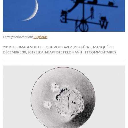
Cette galerie contient
27 photos
.
2019 : LES IMAGES DU CIEL QUE VOUS AVEZ (PEUT-ÊTRE) MANQUÉES
DÉCEMBRE 30, 2019
JEAN-BAPTISTE FELDMANN
11 COMMENTAIRES