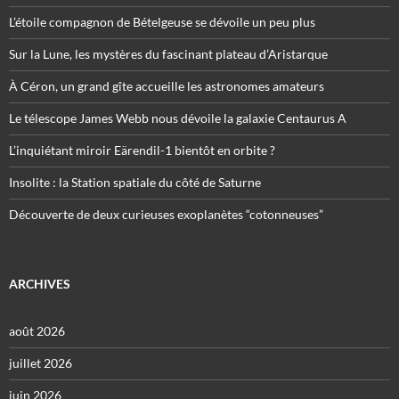
L’étoile compagnon de Bételgeuse se dévoile un peu plus
Sur la Lune, les mystères du fascinant plateau d’Aristarque
À Céron, un grand gîte accueille les astronomes amateurs
Le télescope James Webb nous dévoile la galaxie Centaurus A
L’inquiétant miroir Eärendil-1 bientôt en orbite ?
Insolite : la Station spatiale du côté de Saturne
Découverte de deux curieuses exoplanètes “cotonneuses”
ARCHIVES
août 2026
juillet 2026
juin 2026