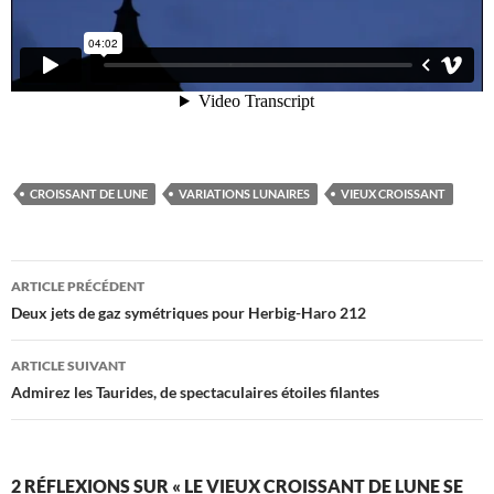
CROISSANT DE LUNE
VARIATIONS LUNAIRES
VIEUX CROISSANT
Navigation
ARTICLE PRÉCÉDENT
des
Deux jets de gaz symétriques pour Herbig-Haro 212
articles
ARTICLE SUIVANT
Admirez les Taurides, de spectaculaires étoiles filantes
2 RÉFLEXIONS SUR « LE VIEUX CROISSANT DE LUNE SE