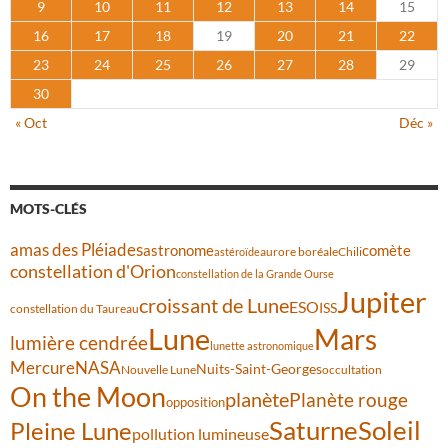
9
10
11
12
13
14
15
16
17
18
19
20
21
22
23
24
25
26
27
28
29
30
« Oct
Déc »
MOTS-CLÉS
amas des Pléiades
comète
astronome
aurore boréale
astéroïde
Chili
constellation d'Orion
constellation de la Grande Ourse
Jupiter
croissant de Lune
ESO
ISS
constellation du Taureau
Lune
Mars
lumière cendrée
lunette astronomique
Mercure
NASA
Nuits-Saint-Georges
Nouvelle Lune
occultation
On the Moon
planète
Planète rouge
opposition
Saturne
Soleil
Pleine Lune
pollution lumineuse