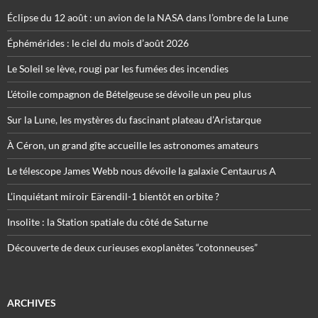
Éclipse du 12 août : un avion de la NASA dans l’ombre de la Lune
Éphémérides : le ciel du mois d’août 2026
Le Soleil se lève, rougi par les fumées des incendies
L’étoile compagnon de Bételgeuse se dévoile un peu plus
Sur la Lune, les mystères du fascinant plateau d’Aristarque
À Céron, un grand gîte accueille les astronomes amateurs
Le télescope James Webb nous dévoile la galaxie Centaurus A
L’inquiétant miroir Eärendil-1 bientôt en orbite ?
Insolite : la Station spatiale du côté de Saturne
Découverte de deux curieuses exoplanètes “cotonneuses”
ARCHIVES