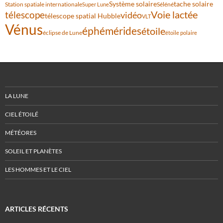
Système solaire
tache solaire
Station spatiale internationale
Séléné
Super Lune
Voie lactée
télescope
vidéo
télescope spatial Hubble
VLT
Vénus
éphémérides
étoile
éclipse de Lune
étoile polaire
LA LUNE
CIEL ÉTOILÉ
MÉTÉORES
SOLEIL ET PLANÈTES
LES HOMMES ET LE CIEL
ARTICLES RÉCENTS