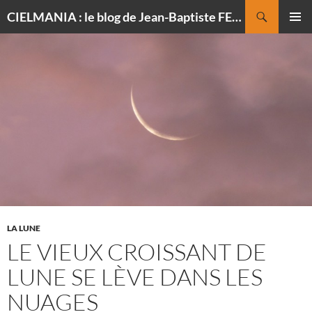
Recherche
CIELMANIA : le blog de Jean-Baptiste FELDMANN, photographe du ciel
ALLER
MENU
AU
PRINCI
CONTENU
LA LUNE
LE VIEUX CROISSANT DE
LUNE SE LÈVE DANS LES
NUAGES