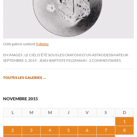
Cette galerie contient
9 photos
.
EN IMAGES : LE CIEL D’ÉTÉ SOUS LES CRAYONS D’UN ASTRODESSINATEUR
SEPTEMBRE 3, 2019
JEAN-BAPTISTE FELDMANN
2 COMMENTAIRES
TOUTES LES GALERIES
→
NOVEMBRE 2015
L
M
M
J
V
S
D
1
2
3
4
5
6
7
8