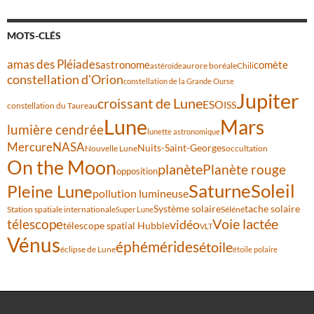
MOTS-CLÉS
amas des Pléiades
comète
astronome
aurore boréale
astéroïde
Chili
constellation d'Orion
constellation de la Grande Ourse
Jupiter
croissant de Lune
ESO
ISS
constellation du Taureau
Lune
Mars
lumière cendrée
lunette astronomique
Mercure
NASA
Nuits-Saint-Georges
Nouvelle Lune
occultation
On the Moon
planète
Planète rouge
opposition
Saturne
Soleil
Pleine Lune
pollution lumineuse
Système solaire
tache solaire
Station spatiale internationale
Séléné
Super Lune
Voie lactée
télescope
vidéo
télescope spatial Hubble
VLT
Vénus
éphémérides
étoile
éclipse de Lune
étoile polaire