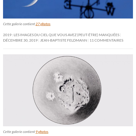
Cette galerie contient
27 photos
.
2019 : LES IMAGES DU CIEL QUE VOUS AVEZ (PEUT-ÊTRE) MANQUÉES
DÉCEMBRE 30, 2019
JEAN-BAPTISTE FELDMANN
11 COMMENTAIRES
Cette galerie contient
9 photos
.