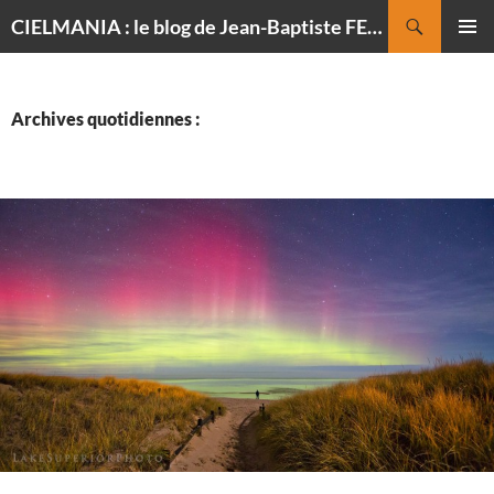
Recherche
CIELMANIA : le blog de Jean-Baptiste FELDMANN, photographe du ciel
ALLER
MENU
AU
PRINCI
CONTENU
Archives quotidiennes :