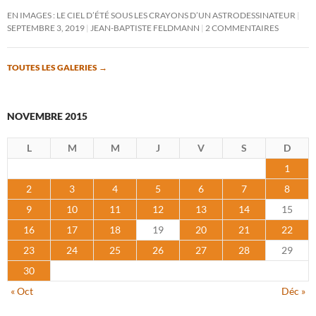
EN IMAGES : LE CIEL D’ÉTÉ SOUS LES CRAYONS D’UN ASTRODESSINATEUR
SEPTEMBRE 3, 2019
JEAN-BAPTISTE FELDMANN
2 COMMENTAIRES
TOUTES LES GALERIES
→
NOVEMBRE 2015
L
M
M
J
V
S
D
1
2
3
4
5
6
7
8
9
10
11
12
13
14
15
16
17
18
19
20
21
22
23
24
25
26
27
28
29
30
« Oct
Déc »