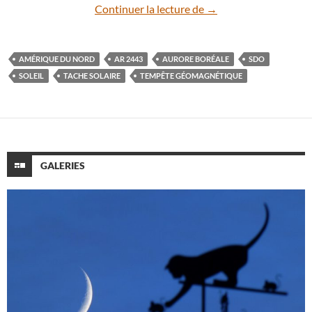
Le nord de l’Amérique 
Continuer la lecture de
→
AMÉRIQUE DU NORD
AR 2443
AURORE BORÉALE
SDO
SOLEIL
TACHE SOLAIRE
TEMPÊTE GÉOMAGNÉTIQUE
GALERIES