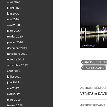
août 2020
juillet 2020
juin 2020
mai 2020
avril 2020
mars 2020
février 2020
janvier 2020
décembre 2019
novembre 2019
octobre 2019
AMÉRIQUE DU N
septembre 2019
TACHE SOLAIRE
août 2019
juillet 2019
juin 2019
Navigati
ARTICLE PRÉCÉDE
mai 2019
des
VERITAS et DAVIN
avril 2019
mars 2019
articles
ARTICLE SUIVANT
février 2019