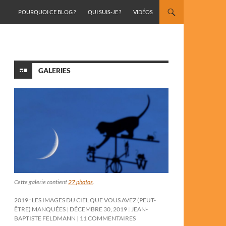
ALLER AU CONTENU
POURQUOI CE BLOG ?
QUI SUIS-JE ?
VIDÉOS
GALERIES
Cette galerie contient
27 photos
.
2019 : LES IMAGES DU CIEL QUE VOUS AVEZ (PEUT-
ÊTRE) MANQUÉES
DÉCEMBRE 30, 2019
JEAN-
BAPTISTE FELDMANN
11 COMMENTAIRES