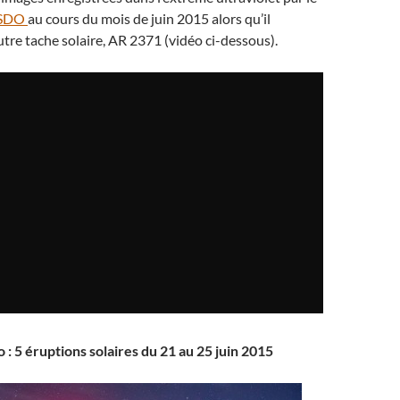
SDO
au cours du mois de juin 2015 alors qu’il
autre tache solaire, AR 2371 (vidéo ci-dessous).
 : 5 éruptions solaires du 21 au 25 juin 2015