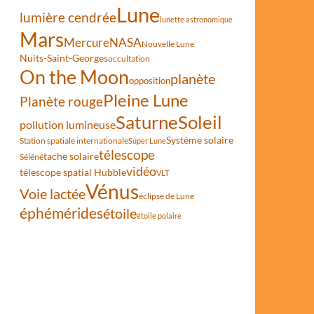
Lune
lumière cendrée
lunette astronomique
Mars
Mercure
NASA
Nouvelle Lune
Nuits-Saint-Georges
occultation
On the Moon
planète
opposition
Pleine Lune
Planète rouge
Saturne
Soleil
pollution lumineuse
Système solaire
Station spatiale internationale
Super Lune
télescope
tache solaire
Séléné
vidéo
télescope spatial Hubble
VLT
Vénus
Voie lactée
éclipse de Lune
éphémérides
étoile
étoile polaire