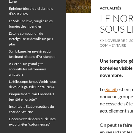
Lune
ACTUALITÉS
Éphémérides : le ciel du mois
d’août 2026
LE NOR
Le Soleil se lève, rougi par les
SOUS 
fumées des incendies
L’étoile compagnon de
Bételgeuse se dévoile un peu
NOVEMBRE 5, 2
plus
COMMENTAIRE
Sur la Lune, les mystères du
fascinant plateau d’Aristarque
Une tempête gé
À Céron, un grand gîte
boréales visible
accueille les astronomes
amateurs
novembre.
Le télescope James Webb nous
dévoile la galaxie Centaurus A
Le
Soleil
est en p
L’inquiétant miroir Eärendil-1
nouveau groupe d
bientôt en orbite ?
ne cesse de s’éte
Insolite : la Station spatiale du
actuellement sur
côté de Saturne
Découverte de deux curieuses
exoplanètes “cotonneuses”
On peut se faire 
en regardant les