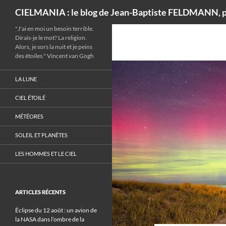
Recherche
CIELMANIA : le blog de Jean-Baptiste FELDMANN, p
"J'ai en moi un besoin terrible.
Dirais-je le mot? La religion.
Alors, je sors la nuit et je peins
des étoiles." Vincent van Gogh
LA LUNE
CIEL ÉTOILÉ
MÉTÉORES
SOLEIL ET PLANÈTES
LES HOMMES ET LE CIEL
ARTICLES RÉCENTS
Éclipse du 12 août : un avion de
la NASA dans l’ombre de la