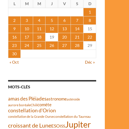
L
M
M
J
V
S
D
1
2
3
4
5
6
7
8
9
10
11
12
13
14
15
16
17
18
19
20
21
22
23
24
25
26
27
28
29
30
« Oct
Déc »
MOTS-CLÉS
amas des Pléiades
astronome
astéroïde
comète
aurore boréale
Chili
constellation d'Orion
constellation du Taureau
constellation de la Grande Ourse
Jupiter
croissant de Lune
ESO
ISS