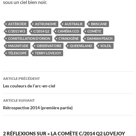
sous un ciel bien noir.
ASTÉROÏDE
ASTRONOME
AUSTRALIE
BRISCANE
C/2011 W3
C/2014 Q2
CAMÉRA CCD
COMÈTE
CONSTELLATION D'ORION
CYANOGÈNE
DAMIAN PEACH
MAGNITUDE
OBSERVATOIRE
QUEENSLAND
SOLEIL
TÉLESCOPE
TERRY LOVEJOY
Navigation
ARTICLE PRÉCÉDENT
des
Les couleurs de l’arc-en-ciel
articles
ARTICLE SUIVANT
Rétrospective 2014 (première partie)
2 RÉFLEXIONS SUR « LA COMÈTE C/2014 Q2 LOVEJOY