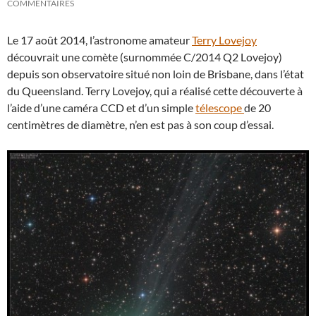
COMMENTAIRES
Le 17 août 2014, l’astronome amateur
Terry Lovejoy
découvrait une comète (surnommée C/2014 Q2 Lovejoy)
depuis son observatoire situé non loin de Brisbane, dans l’état
du Queensland. Terry Lovejoy, qui a réalisé cette découverte à
l’aide d’une caméra CCD et d’un simple
télescope
de 20
centimètres de diamètre, n’en est pas à son coup d’essai.