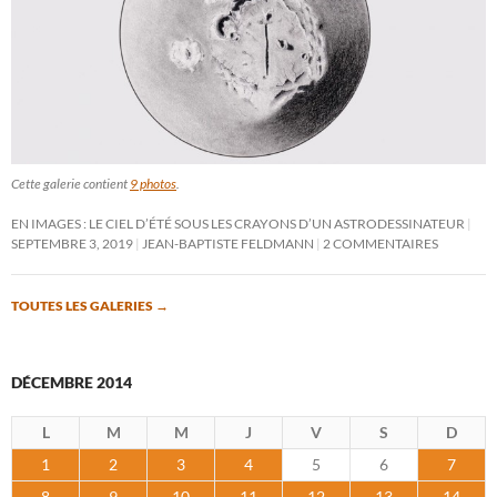
Cette galerie contient
9 photos
.
EN IMAGES : LE CIEL D’ÉTÉ SOUS LES CRAYONS D’UN ASTRODESSINATEUR
SEPTEMBRE 3, 2019
JEAN-BAPTISTE FELDMANN
2 COMMENTAIRES
TOUTES LES GALERIES
→
DÉCEMBRE 2014
L
M
M
J
V
S
D
1
2
3
4
5
6
7
8
9
10
11
12
13
14