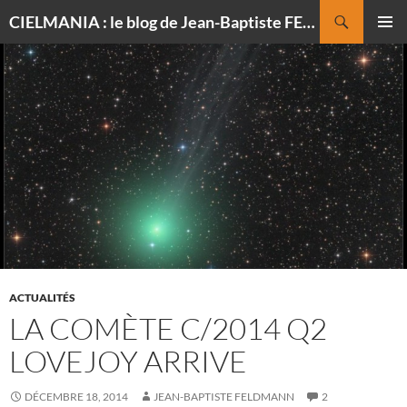
Recherche
CIELMANIA : le blog de Jean-Baptiste FELDMANN, photographe du ciel
ALLER
MENU
AU
PRINCI
CONTENU
ACTUALITÉS
LA COMÈTE C/2014 Q2
LOVEJOY ARRIVE
DÉCEMBRE 18, 2014
JEAN-BAPTISTE FELDMANN
2