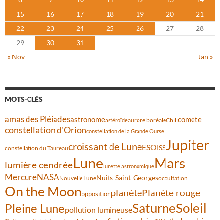
15
16
17
18
19
20
21
22
23
24
25
26
27
28
29
30
31
« Nov
Jan »
MOTS-CLÉS
amas des Pléiades
comète
astronome
aurore boréale
astéroïde
Chili
constellation d'Orion
constellation de la Grande Ourse
Jupiter
croissant de Lune
ESO
ISS
constellation du Taureau
Lune
Mars
lumière cendrée
lunette astronomique
Mercure
NASA
Nuits-Saint-Georges
Nouvelle Lune
occultation
On the Moon
planète
Planète rouge
opposition
Saturne
Soleil
Pleine Lune
pollution lumineuse