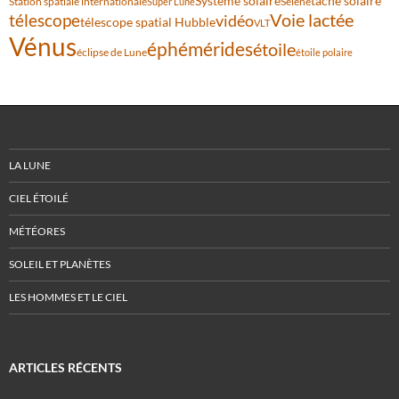
Système solaire
tache solaire
Station spatiale internationale
Séléné
Super Lune
Voie lactée
télescope
vidéo
télescope spatial Hubble
VLT
Vénus
éphémérides
étoile
éclipse de Lune
étoile polaire
LA LUNE
CIEL ÉTOILÉ
MÉTÉORES
SOLEIL ET PLANÈTES
LES HOMMES ET LE CIEL
ARTICLES RÉCENTS