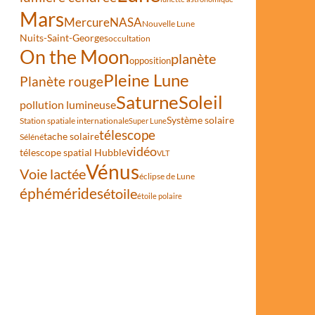
Mars
Mercure
NASA
Nouvelle Lune
Nuits-Saint-Georges
occultation
On the Moon
planète
opposition
Pleine Lune
Planète rouge
Saturne
Soleil
pollution lumineuse
Système solaire
Station spatiale internationale
Super Lune
télescope
tache solaire
Séléné
vidéo
télescope spatial Hubble
VLT
Vénus
Voie lactée
éclipse de Lune
éphémérides
étoile
étoile polaire