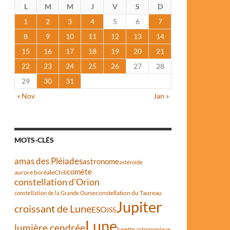
L
M
M
J
V
S
D
1
2
3
4
5
6
7
8
9
10
11
12
13
14
15
16
17
18
19
20
21
22
23
24
25
26
27
28
29
30
31
« Nov
Jan »
MOTS-CLÉS
amas des Pléiades
astronome
astéroïde
comète
aurore boréale
Chili
constellation d'Orion
constellation du Taureau
constellation de la Grande Ourse
Jupiter
croissant de Lune
ESO
ISS
Lune
lumière cendrée
lunette astronomique