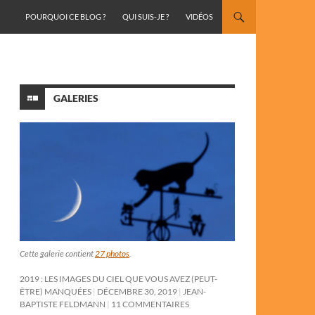
ALLER AU CONTENU
POURQUOI CE BLOG ?
QUI SUIS-JE ?
VIDÉOS
GALERIES
Cette galerie contient
27 photos
.
2019 : LES IMAGES DU CIEL QUE VOUS AVEZ (PEUT-
ÊTRE) MANQUÉES
DÉCEMBRE 30, 2019
JEAN-
BAPTISTE FELDMANN
11 COMMENTAIRES