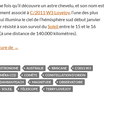
me fois qu’il découvre un astre chevelu, et son nom est
ement associé à
C/2011 W3 Lovejoy
, l’une des plus
ui illumina le ciel de l’hémisphère sud début janvier
r résisté à son survol du
Soleil
entre le 15 et le 16
à une distance de 140.000 kilomètres).
La comète C/2014 Q2 Lovejoy arrive
ture de
→
ASTRONOME
AUSTRALIE
BRISCANE
C/2011 W3
MÉRA CCD
COMÈTE
CONSTELLATION D'ORION
DAMIAN PEACH
MAGNITUDE
OBSERVATOIRE
SOLEIL
TÉLESCOPE
TERRY LOVEJOY