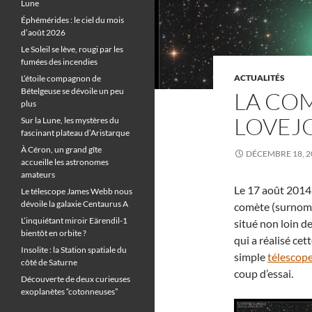
Lune
Éphémérides : le ciel du mois
d’août 2026
Le Soleil se lève, rougi par les
fumées des incendies
ACTUALITÉS
L’étoile compagnon de
Bételgeuse se dévoile un peu
LA COM
plus
LOVEJ
Sur la Lune, les mystères du
fascinant plateau d’Aristarque
À Céron, un grand gîte
DÉCEMBRE 18, 2
accueille les astronomes
amateurs
Le 17 août 2014
Le télescope James Webb nous
dévoile la galaxie Centaurus A
comète (surnom
L’inquiétant miroir Eärendil-1
situé non loin d
bientôt en orbite ?
qui a réalisé ce
Insolite : la Station spatiale du
simple
télescop
côté de Saturne
coup d’essai.
Découverte de deux curieuses
exoplanètes “cotonneuses”