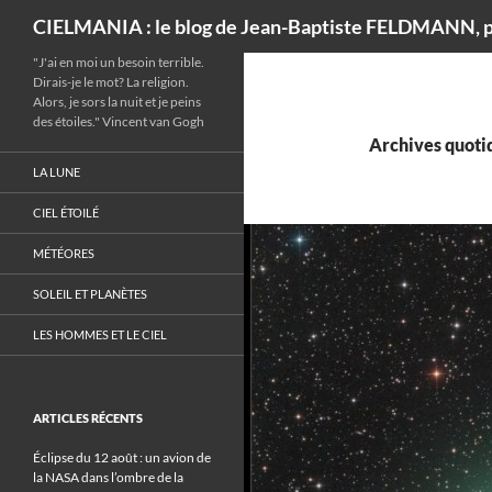
Recherche
CIELMANIA : le blog de Jean-Baptiste FELDMANN, p
"J'ai en moi un besoin terrible.
Dirais-je le mot? La religion.
Alors, je sors la nuit et je peins
des étoiles." Vincent van Gogh
Archives quotid
LA LUNE
CIEL ÉTOILÉ
MÉTÉORES
SOLEIL ET PLANÈTES
LES HOMMES ET LE CIEL
ARTICLES RÉCENTS
Éclipse du 12 août : un avion de
la NASA dans l’ombre de la