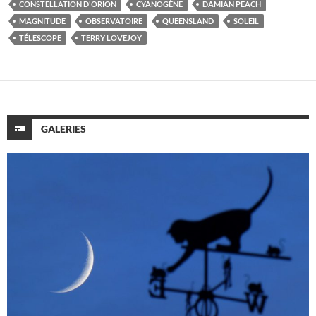
CONSTELLATION D'ORION
CYANOGÈNE
DAMIAN PEACH
MAGNITUDE
OBSERVATOIRE
QUEENSLAND
SOLEIL
TÉLESCOPE
TERRY LOVEJOY
GALERIES