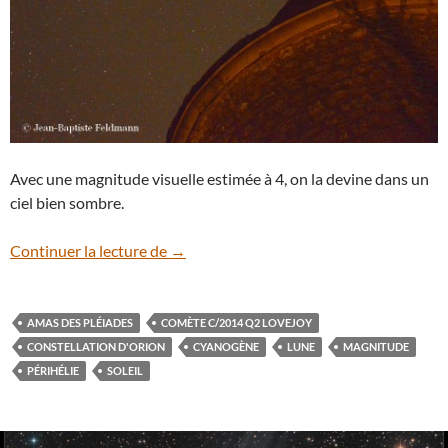
Avec une magnitude visuelle estimée à 4, on la devine dans un
ciel bien sombre.
La comète C/2014 Q2 Lovejoy et l’amas 
Continuer la lecture de
→
AMAS DES PLÉIADES
COMÈTE C/2014 Q2 LOVEJOY
CONSTELLATION D'ORION
CYANOGÈNE
LUNE
MAGNITUDE
PÉRIHÉLIE
SOLEIL