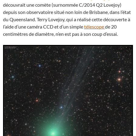
découvrait une comète (surnommée C/2014 Q2 Lovejoy)
depuis son observatoire situé non loin de Brisbane, dans l’état
du Queensland. Terry Lovejoy, qui a réalisé cette découverte à
l’aide d’une caméra CCD et d’un simple
télescope
de 20
centimètres de diamètre, n’en est pas à son coup d’essai.