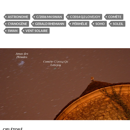
ASTRONOME
C/2006 M4 SWAN
C/2014 Q2 LOVEJOY
COMÈTE
CYANOGÈNE
GERALD RHEMANN
PÉRIHÉLIE
SOHO
SOLEIL
SWAN
VENT SOLAIRE
CIEL ÉTOILÉ