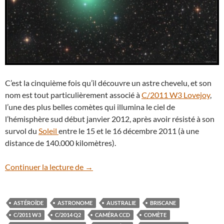
C’est la cinquième fois qu’il découvre un astre chevelu, et son
nom est tout particulièrement associé à
C/2011 W3 Lovejoy
,
l’une des plus belles comètes qui illumina le ciel de
l’hémisphère sud début janvier 2012, après avoir résisté à son
survol du
Soleil
entre le 15 et le 16 décembre 2011 (à une
distance de 140.000 kilomètres).
La comète C/2014 Q2 Lovejoy arrive
Continuer la lecture de
→
ASTÉROÏDE
ASTRONOME
AUSTRALIE
BRISCANE
C/2011 W3
C/2014 Q2
CAMÉRA CCD
COMÈTE