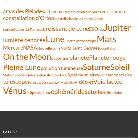
amas des Pléiades
comète
astronome
aurore boréale
astéroïde
Chili
constellation d'Orion
constellation de la Grande Ourse
Jupiter
croissant de Lune
ESO
ISS
constellation du Taureau
Lune
Mars
lumière cendrée
lunette astronomique
Mercure
NASA
Nuits-Saint-Georges
Nouvelle Lune
occultation
On the Moon
planète
Planète rouge
opposition
Saturne
Soleil
Pleine Lune
pollution lumineuse
Système solaire
tache solaire
Station spatiale internationale
Séléné
Super Lune
Voie lactée
télescope
vidéo
télescope spatial Hubble
VLT
Vénus
éphémérides
étoile
éclipse de Lune
étoile polaire
LA LUNE