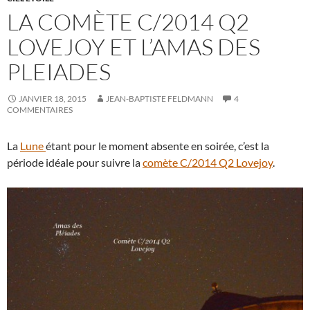
LA COMÈTE C/2014 Q2
LOVEJOY ET L’AMAS DES
PLEIADES
JANVIER 18, 2015
JEAN-BAPTISTE FELDMANN
4
COMMENTAIRES
La
Lune
étant pour le moment absente en soirée, c’est la
période idéale pour suivre la
comète C/2014 Q2 Lovejoy
.