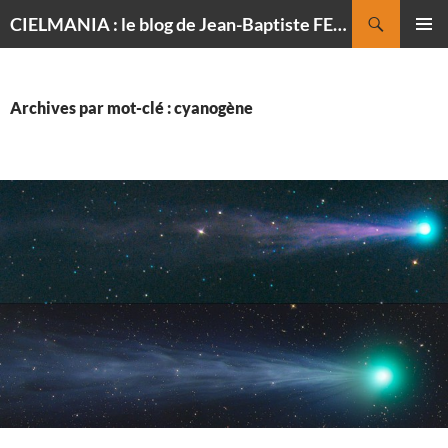
Recherche
CIELMANIA : le blog de Jean-Baptiste FELDMANN, photographe du ciel
ALLER
MENU
AU
PRINCI
CONTENU
Archives par mot-clé : cyanogène