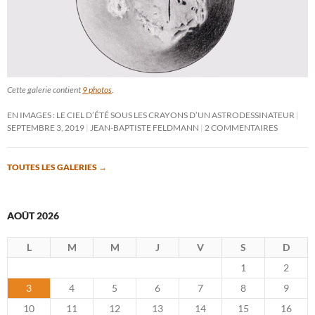
Cette galerie contient
9 photos
.
EN IMAGES : LE CIEL D’ÉTÉ SOUS LES CRAYONS D’UN ASTRODESSINATEUR
SEPTEMBRE 3, 2019
JEAN-BAPTISTE FELDMANN
2 COMMENTAIRES
TOUTES LES GALERIES
→
AOÛT 2026
L
M
M
J
V
S
D
1
2
3
4
5
6
7
8
9
10
11
12
13
14
15
16