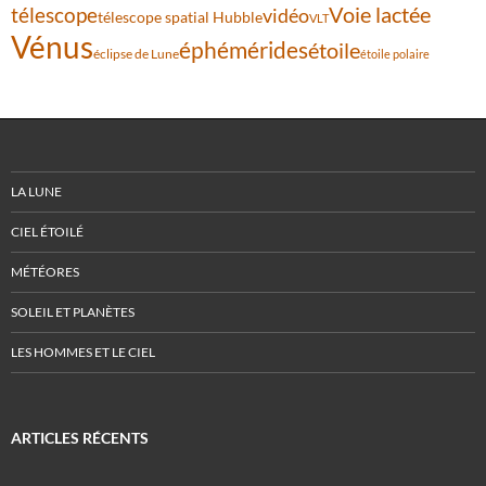
Voie lactée
télescope
vidéo
télescope spatial Hubble
VLT
Vénus
éphémérides
étoile
éclipse de Lune
étoile polaire
LA LUNE
CIEL ÉTOILÉ
MÉTÉORES
SOLEIL ET PLANÈTES
LES HOMMES ET LE CIEL
ARTICLES RÉCENTS