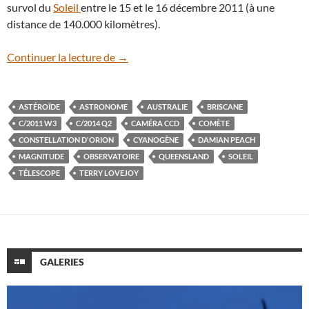
survol du
Soleil
entre le 15 et le 16 décembre 2011 (à une
distance de 140.000 kilomètres).
La comète C/2014 Q2 Lovejoy arrive
Continuer la lecture de
→
ASTÉROÏDE
ASTRONOME
AUSTRALIE
BRISCANE
C/2011 W3
C/2014 Q2
CAMÉRA CCD
COMÈTE
CONSTELLATION D'ORION
CYANOGÈNE
DAMIAN PEACH
MAGNITUDE
OBSERVATOIRE
QUEENSLAND
SOLEIL
TÉLESCOPE
TERRY LOVEJOY
GALERIES