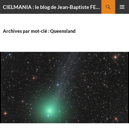
Recherche
CIELMANIA : le blog de Jean-Baptiste FELDMANN, photographe du ciel
ALLER
MENU
AU
PRINCI
CONTENU
Archives par mot-clé : Queensland