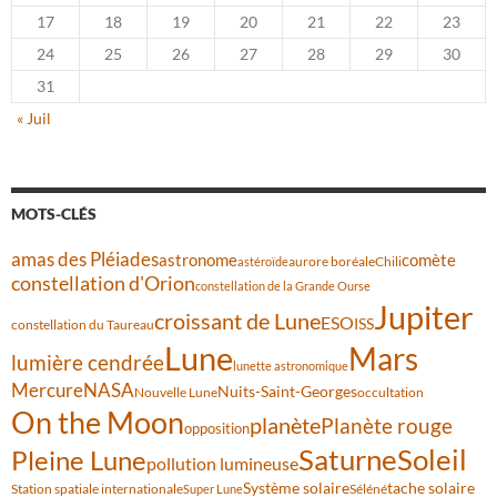
17
18
19
20
21
22
23
24
25
26
27
28
29
30
31
« Juil
MOTS-CLÉS
amas des Pléiades
comète
astronome
aurore boréale
astéroïde
Chili
constellation d'Orion
constellation de la Grande Ourse
Jupiter
croissant de Lune
ESO
ISS
constellation du Taureau
Lune
Mars
lumière cendrée
lunette astronomique
Mercure
NASA
Nuits-Saint-Georges
Nouvelle Lune
occultation
On the Moon
planète
Planète rouge
opposition
Saturne
Soleil
Pleine Lune
pollution lumineuse
Système solaire
tache solaire
Station spatiale internationale
Séléné
Super Lune