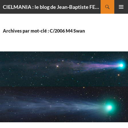
Recherche
CIELMANIA : le blog de Jean-Baptiste FELDMANN, photographe du ciel
ALLER
MENU
AU
PRINCI
CONTENU
Archives par mot-clé : C/2006 M4 Swan