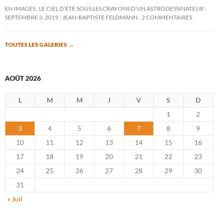
EN IMAGES : LE CIEL D’ÉTÉ SOUS LES CRAYONS D’UN ASTRODESSINATEUR
SEPTEMBRE 3, 2019
JEAN-BAPTISTE FELDMANN
2 COMMENTAIRES
TOUTES LES GALERIES
→
AOÛT 2026
L
M
M
J
V
S
D
1
2
3
4
5
6
7
8
9
10
11
12
13
14
15
16
17
18
19
20
21
22
23
24
25
26
27
28
29
30
31
« Juil