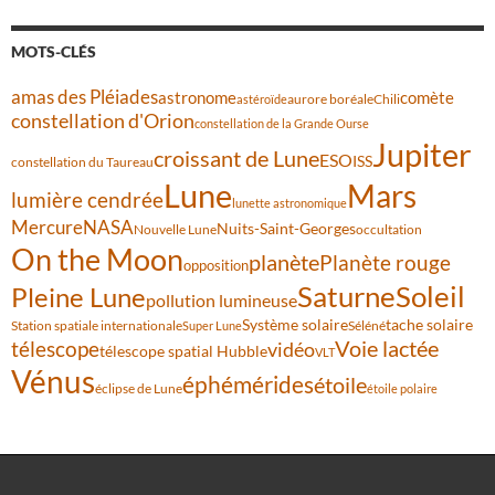
MOTS-CLÉS
amas des Pléiades
comète
astronome
aurore boréale
astéroïde
Chili
constellation d'Orion
constellation de la Grande Ourse
Jupiter
croissant de Lune
ESO
ISS
constellation du Taureau
Lune
Mars
lumière cendrée
lunette astronomique
Mercure
NASA
Nuits-Saint-Georges
Nouvelle Lune
occultation
On the Moon
planète
Planète rouge
opposition
Saturne
Soleil
Pleine Lune
pollution lumineuse
Système solaire
tache solaire
Station spatiale internationale
Séléné
Super Lune
Voie lactée
télescope
vidéo
télescope spatial Hubble
VLT
Vénus
éphémérides
étoile
éclipse de Lune
étoile polaire