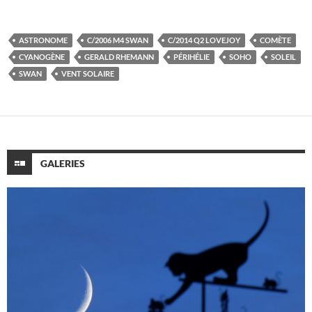
ASTRONOME
C/2006 M4 SWAN
C/2014 Q2 LOVEJOY
COMÈTE
CYANOGÈNE
GERALD RHEMANN
PÉRIHÉLIE
SOHO
SOLEIL
SWAN
VENT SOLAIRE
GALERIES