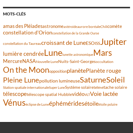
MOTS-CLÉS
amas des Pléiades
comète
astronome
aurore boréale
astéroïde
Chili
constellation d'Orion
constellation de la Grande Ourse
Jupiter
croissant de Lune
ESO
ISS
constellation du Taureau
Lune
Mars
lumière cendrée
lunette astronomique
Mercure
NASA
Nuits-Saint-Georges
Nouvelle Lune
occultation
On the Moon
planète
Planète rouge
opposition
Saturne
Soleil
Pleine Lune
pollution lumineuse
Système solaire
tache solaire
Station spatiale internationale
Séléné
Super Lune
Voie lactée
télescope
vidéo
télescope spatial Hubble
VLT
Vénus
éphémérides
étoile
éclipse de Lune
étoile polaire