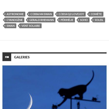
ASTRONOME
C/2006 M4 SWAN
C/2014 Q2 LOVEJOY
COMÈTE
CYANOGÈNE
GERALD RHEMANN
PÉRIHÉLIE
SOHO
SOLEIL
SWAN
VENT SOLAIRE
GALERIES