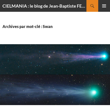
Recherche
CIELMANIA : le blog de Jean-Baptiste FELDMANN, photographe du ciel
ALLER
MENU
AU
PRINCI
CONTENU
Archives par mot-clé : Swan