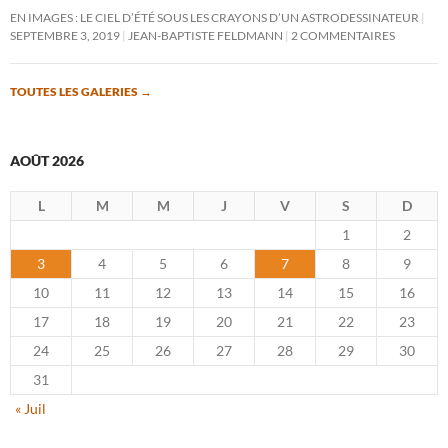
EN IMAGES : LE CIEL D’ÉTÉ SOUS LES CRAYONS D’UN ASTRODESSINATEUR
SEPTEMBRE 3, 2019
JEAN-BAPTISTE FELDMANN
2 COMMENTAIRES
TOUTES LES GALERIES
→
AOÛT 2026
L
M
M
J
V
S
D
1
2
3
4
5
6
7
8
9
10
11
12
13
14
15
16
17
18
19
20
21
22
23
24
25
26
27
28
29
30
31
« Juil