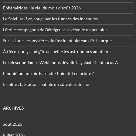
Éphémérides : le ciel du mois d’août 2026
Le Soleil se lève, rougi par les fumées des incendies
L’étoile compagnon de Bételgeuse se dévoile un peu plus
Sur la Lune, les mystères du fascinant plateau d’Aristarque
À Céron, un grand gîte accueille les astronomes amateurs
Le télescope James Webb nous dévoile la galaxie Centaurus A
L’inquiétant miroir Eärendil-1 bientôt en orbite ?
Insolite : la Station spatiale du côté de Saturne
ARCHIVES
août 2026
juillet 2026