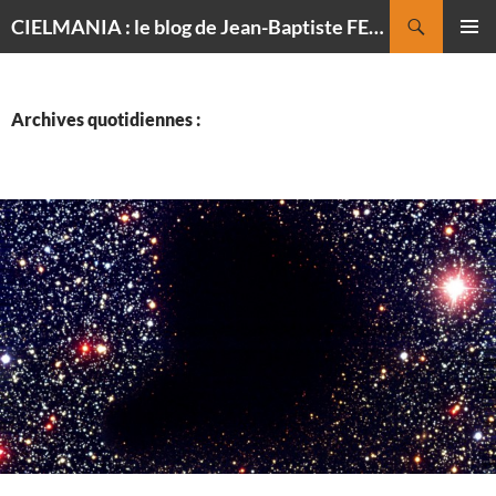
Recherche
CIELMANIA : le blog de Jean-Baptiste FELDMANN, photographe du ciel
ALLER
MENU
AU
PRINCI
CONTENU
Archives quotidiennes :