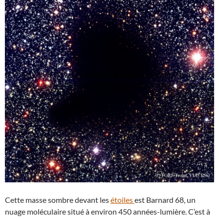
Cette masse sombre devant les
étoiles
est Barnard 68, un
nuage moléculaire situé à environ 450 années-lumière. C’est à