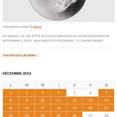
Cette galerie contient
9 photos
.
EN IMAGES : LE CIEL D’ÉTÉ SOUS LES CRAYONS D’UN ASTRODESSINATEUR
SEPTEMBRE 3, 2019
JEAN-BAPTISTE FELDMANN
2 COMMENTAIRES
TOUTES LES GALERIES
→
DÉCEMBRE 2014
L
M
M
J
V
S
D
1
2
3
4
5
6
7
8
9
10
11
12
13
14
15
16
17
18
19
20
21
22
23
24
25
26
27
28