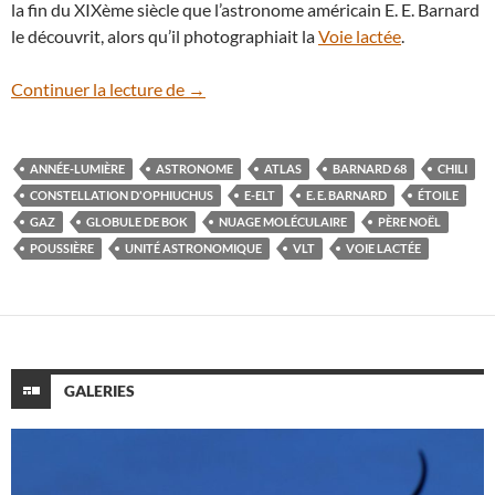
la fin du XIXème siècle que l’astronome américain E. E. Barnard
le découvrit, alors qu’il photographiait la
Voie lactée
.
Barnard 68, la botte du Père Noël
Continuer la lecture de
→
ANNÉE-LUMIÈRE
ASTRONOME
ATLAS
BARNARD 68
CHILI
CONSTELLATION D'OPHIUCHUS
E-ELT
E. E. BARNARD
ÉTOILE
GAZ
GLOBULE DE BOK
NUAGE MOLÉCULAIRE
PÈRE NOËL
POUSSIÈRE
UNITÉ ASTRONOMIQUE
VLT
VOIE LACTÉE
GALERIES