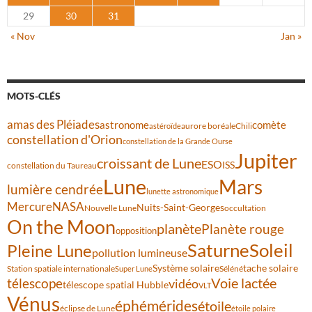
29
30
31
« Nov
Jan »
MOTS-CLÉS
amas des Pléiades
comète
astronome
aurore boréale
astéroïde
Chili
constellation d'Orion
constellation de la Grande Ourse
Jupiter
croissant de Lune
ESO
ISS
constellation du Taureau
Lune
Mars
lumière cendrée
lunette astronomique
Mercure
NASA
Nuits-Saint-Georges
Nouvelle Lune
occultation
On the Moon
planète
Planète rouge
opposition
Saturne
Soleil
Pleine Lune
pollution lumineuse
Système solaire
tache solaire
Station spatiale internationale
Séléné
Super Lune
Voie lactée
télescope
vidéo
télescope spatial Hubble
VLT
Vénus
éphémérides
étoile
éclipse de Lune
étoile polaire