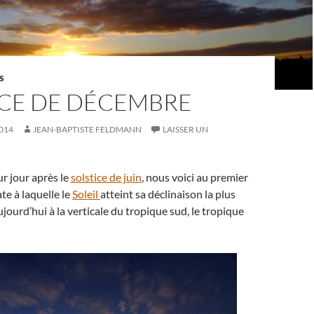
S
ICE DE DÉCEMBRE
014
JEAN-BAPTISTE FELDMANN
LAISSER UN
ur jour après le
solstice de juin
, nous voici au premier
ate à laquelle le
Soleil
atteint sa déclinaison la plus
ujourd’hui à la verticale du tropique sud, le tropique