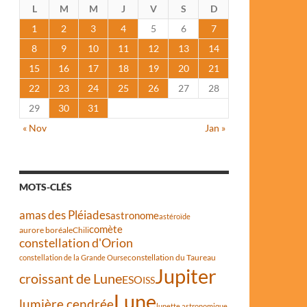
L
M
M
J
V
S
D
1
2
3
4
5
6
7
8
9
10
11
12
13
14
15
16
17
18
19
20
21
22
23
24
25
26
27
28
29
30
31
« Nov
Jan »
MOTS-CLÉS
amas des Pléiades
astronome
astéroïde
comète
aurore boréale
Chili
constellation d'Orion
constellation du Taureau
constellation de la Grande Ourse
Jupiter
croissant de Lune
ESO
ISS
Lune
lumière cendrée
lunette astronomique