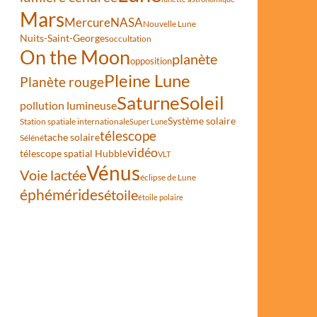
Mars
Mercure
NASA
Nouvelle Lune
Nuits-Saint-Georges
occultation
On the Moon
planète
opposition
Pleine Lune
Planète rouge
Saturne
Soleil
pollution lumineuse
Système solaire
Station spatiale internationale
Super Lune
télescope
tache solaire
Séléné
vidéo
télescope spatial Hubble
VLT
Vénus
Voie lactée
éclipse de Lune
éphémérides
étoile
étoile polaire