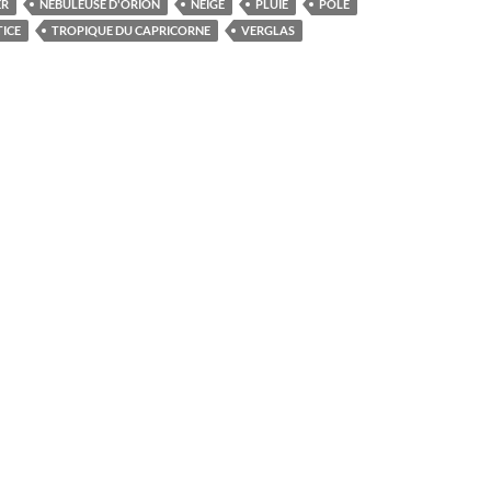
ER
NÉBULEUSE D'ORION
NEIGE
PLUIE
PÔLE
TICE
TROPIQUE DU CAPRICORNE
VERGLAS