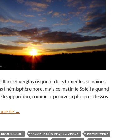
ouillard et verglas risquent de rythmer les semaines
s l’hémisphère nord, mais ce matin le Soleil a quand
lle apparition, comme le prouve la photo ci-dessus.
Solstice de décembre
ture de
→
BROUILLARD
COMÈTE C/2014 Q2 LOVEJOY
HÉMISPHÈRE