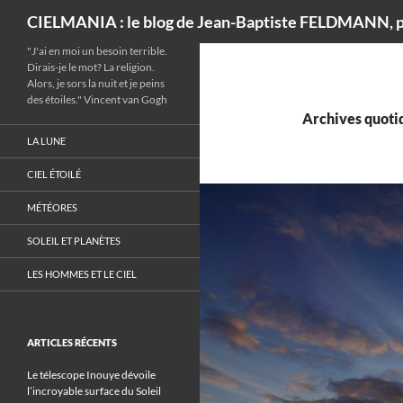
Recherche
CIELMANIA : le blog de Jean-Baptiste FELDMANN, p
"J'ai en moi un besoin terrible.
Dirais-je le mot? La religion.
Alors, je sors la nuit et je peins
des étoiles." Vincent van Gogh
Archives quotid
LA LUNE
CIEL ÉTOILÉ
MÉTÉORES
SOLEIL ET PLANÈTES
LES HOMMES ET LE CIEL
ARTICLES RÉCENTS
Le télescope Inouye dévoile
l’incroyable surface du Soleil