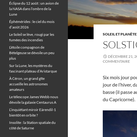
Éclipse du 12 août : un avion de
la NASA dans l’ombre de la
Lune
Éphémérides : le ciel du mois
d’août 2026
SOLEIL ET PLANÈTE
Le Soleil se lève, rougi par les
fumées des incendies
SOLST
L’étoile compagnon de
Bételgeuse se dévoile un peu
DÉCEMBRE 21, 2
plus
COMMENTAIRE
Sur la Lune, les mystères du
fascinant plateau d’Aristarque
Six mois jour po
À Céron, un grand gîte
accueille les astronomes
jour de l’hiver, d
amateurs
basse (il passe a
Le télescope James Webb nous
du Capricorne).
dévoile la galaxie Centaurus A
L’inquiétant miroir Eärendil-1
bientôt en orbite ?
Insolite : la Station spatiale du
côté de Saturne