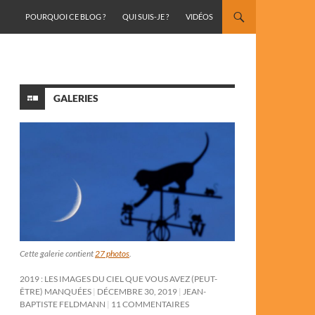
ALLER AU CONTENU
POURQUOI CE BLOG ?
QUI SUIS-JE ?
VIDÉOS
GALERIES
Cette galerie contient
27 photos
.
2019 : LES IMAGES DU CIEL QUE VOUS AVEZ (PEUT-
ÊTRE) MANQUÉES
DÉCEMBRE 30, 2019
JEAN-
BAPTISTE FELDMANN
11 COMMENTAIRES