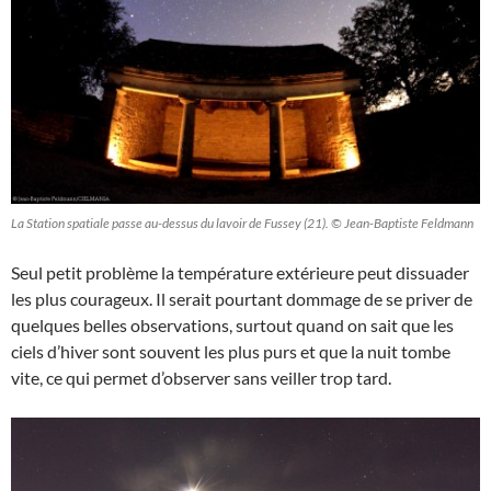
La Station spatiale passe au-dessus du lavoir de Fussey (21). © Jean-Baptiste Feldmann
Seul petit problème la température extérieure peut dissuader
les plus courageux. Il serait pourtant dommage de se priver de
quelques belles observations, surtout quand on sait que les
ciels d’hiver sont souvent les plus purs et que la nuit tombe
vite, ce qui permet d’observer sans veiller trop tard.