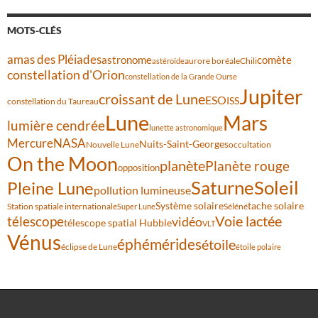
MOTS-CLÉS
amas des Pléiades
comète
astronome
aurore boréale
astéroïde
Chili
constellation d'Orion
constellation de la Grande Ourse
Jupiter
croissant de Lune
ESO
ISS
constellation du Taureau
Lune
Mars
lumière cendrée
lunette astronomique
Mercure
NASA
Nuits-Saint-Georges
Nouvelle Lune
occultation
On the Moon
planète
Planète rouge
opposition
Saturne
Soleil
Pleine Lune
pollution lumineuse
Système solaire
tache solaire
Station spatiale internationale
Séléné
Super Lune
Voie lactée
télescope
vidéo
télescope spatial Hubble
VLT
Vénus
éphémérides
étoile
éclipse de Lune
étoile polaire