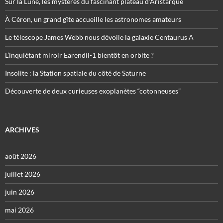
Sur la Lune, les mystères du fascinant plateau d’Aristarque
À Céron, un grand gîte accueille les astronomes amateurs
Le télescope James Webb nous dévoile la galaxie Centaurus A
L’inquiétant miroir Eärendil-1 bientôt en orbite ?
Insolite : la Station spatiale du côté de Saturne
Découverte de deux curieuses exoplanètes “cotonneuses”
ARCHIVES
août 2026
juillet 2026
juin 2026
mai 2026