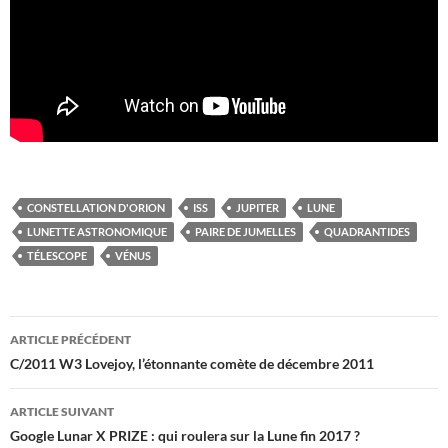
CONSTELLATION D'ORION
ISS
JUPITER
LUNE
LUNETTE ASTRONOMIQUE
PAIRE DE JUMELLES
QUADRANTIDES
TÉLESCOPE
VÉNUS
Navigation
ARTICLE PRÉCÉDENT
des
C/2011 W3 Lovejoy, l’étonnante comète de décembre 2011
articles
ARTICLE SUIVANT
Google Lunar X PRIZE : qui roulera sur la Lune fin 2017 ?