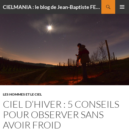
Recherche
CIELMANIA : le blog de Jean-Baptiste FELDMANN, photographe du ciel
ALLER
MENU
AU
PRINCI
CONTENU
LES HOMMES ET LE CIEL
CIEL D’HIVER : 5 CONSEILS
POUR OBSERVER SANS
AVOIR FROID