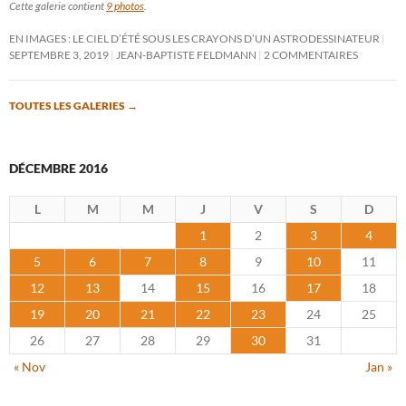
Cette galerie contient
9 photos
.
EN IMAGES : LE CIEL D’ÉTÉ SOUS LES CRAYONS D’UN ASTRODESSINATEUR
SEPTEMBRE 3, 2019
JEAN-BAPTISTE FELDMANN
2 COMMENTAIRES
TOUTES LES GALERIES
→
DÉCEMBRE 2016
L
M
M
J
V
S
D
1
2
3
4
5
6
7
8
9
10
11
12
13
14
15
16
17
18
19
20
21
22
23
24
25
26
27
28
29
30
31
« Nov
Jan »