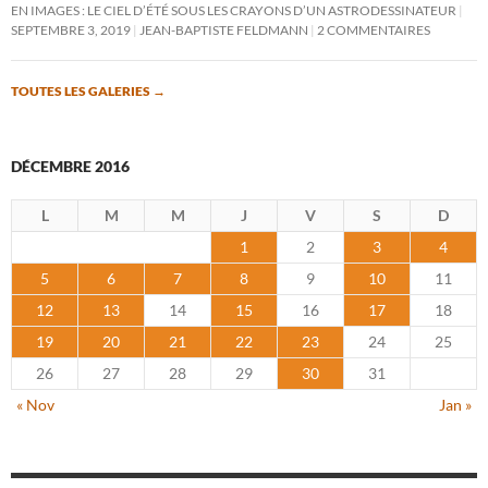
EN IMAGES : LE CIEL D’ÉTÉ SOUS LES CRAYONS D’UN ASTRODESSINATEUR
SEPTEMBRE 3, 2019
JEAN-BAPTISTE FELDMANN
2 COMMENTAIRES
TOUTES LES GALERIES
→
DÉCEMBRE 2016
L
M
M
J
V
S
D
1
2
3
4
5
6
7
8
9
10
11
12
13
14
15
16
17
18
19
20
21
22
23
24
25
26
27
28
29
30
31
« Nov
Jan »