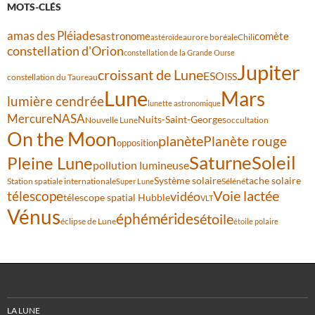
MOTS-CLÉS
amas des Pléiades
comète
astronome
aurore boréale
astéroïde
Chili
constellation d'Orion
constellation de la Grande Ourse
Jupiter
croissant de Lune
ESO
ISS
constellation du Taureau
Lune
Mars
lumière cendrée
lunette astronomique
Mercure
NASA
Nuits-Saint-Georges
Nouvelle Lune
occultation
On the Moon
planète
Planète rouge
opposition
Saturne
Soleil
Pleine Lune
pollution lumineuse
Système solaire
tache solaire
Station spatiale internationale
Séléné
Super Lune
Voie lactée
télescope
vidéo
télescope spatial Hubble
VLT
Vénus
éphémérides
étoile
éclipse de Lune
étoile polaire
LA LUNE