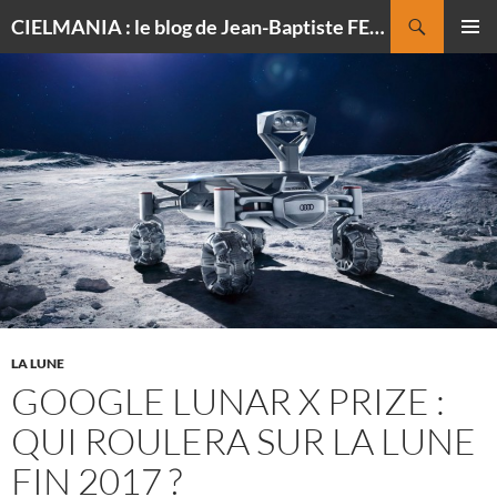
Recherche
CIELMANIA : le blog de Jean-Baptiste FELDMANN, photographe du ciel
ALLER
MENU
AU
PRINCI
CONTENU
LA LUNE
GOOGLE LUNAR X PRIZE :
QUI ROULERA SUR LA LUNE
FIN 2017 ?