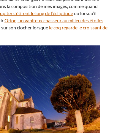
ans la composition de mes images, comme quand
piter s’étirent le long de l’écliptique
ou lorsqu’il
rir
Orion, un vaniteux chasseur au milieu des étoiles
.
 sur son clocher lorsque
le coq regarde le croissant de