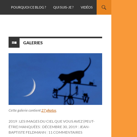
ALLER AU CONTENU
POURQUOI CE BLOG ?
QUI SUIS-JE ?
VIDÉOS
GALERIES
Cette galerie contient
27 photos
.
2019 : LES IMAGES DU CIEL QUE VOUS AVEZ (PEUT-
ÊTRE) MANQUÉES
DÉCEMBRE 30, 2019
JEAN-
BAPTISTE FELDMANN
11 COMMENTAIRES