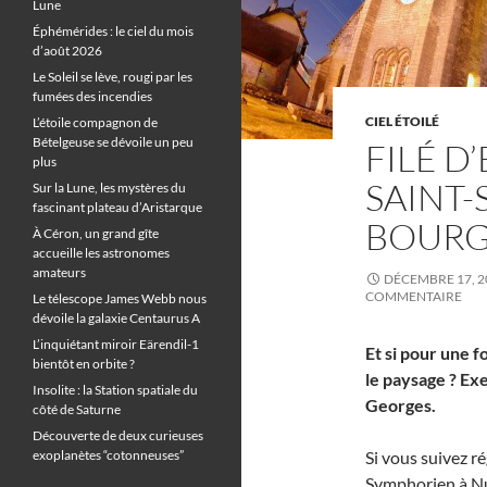
Lune
Éphémérides : le ciel du mois
d’août 2026
Le Soleil se lève, rougi par les
fumées des incendies
CIEL ÉTOILÉ
L’étoile compagnon de
Bételgeuse se dévoile un peu
FILÉ D’
plus
SAINT
Sur la Lune, les mystères du
fascinant plateau d’Aristarque
BOUR
À Céron, un grand gîte
accueille les astronomes
amateurs
DÉCEMBRE 17, 2
COMMENTAIRE
Le télescope James Webb nous
dévoile la galaxie Centaurus A
L’inquiétant miroir Eärendil-1
Et si pour une f
bientôt en orbite ?
le paysage ? Ex
Insolite : la Station spatiale du
Georges.
côté de Saturne
Découverte de deux curieuses
exoplanètes “cotonneuses”
Si vous suivez ré
Symphorien à Nu