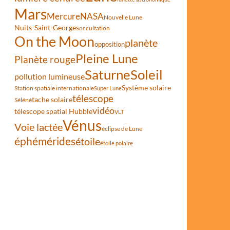
Mars
Mercure
NASA
Nouvelle Lune
Nuits-Saint-Georges
occultation
On the Moon
planète
opposition
 Bourgogne
Pleine Lune
Planète rouge
Saturne
Soleil
pollution lumineuse
Système solaire
Station spatiale internationale
Super Lune
télescope
tache solaire
Séléné
vidéo
télescope spatial Hubble
VLT
Vénus
Voie lactée
éclipse de Lune
éphémérides
étoile
étoile polaire