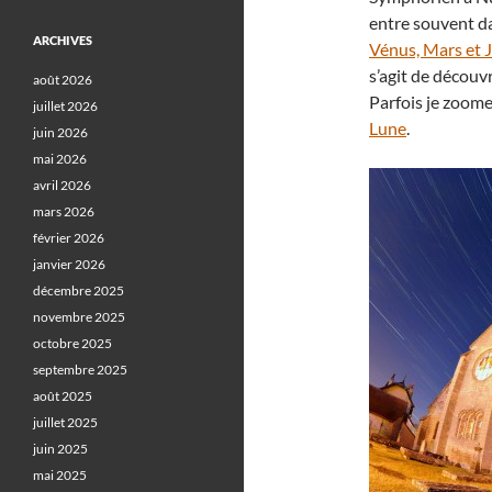
entre souvent d
ARCHIVES
Vénus, Mars et Ju
s’agit de découv
août 2026
Parfois je zoome
juillet 2026
Lune
.
juin 2026
mai 2026
avril 2026
mars 2026
février 2026
janvier 2026
décembre 2025
novembre 2025
octobre 2025
septembre 2025
août 2025
juillet 2025
juin 2025
mai 2025