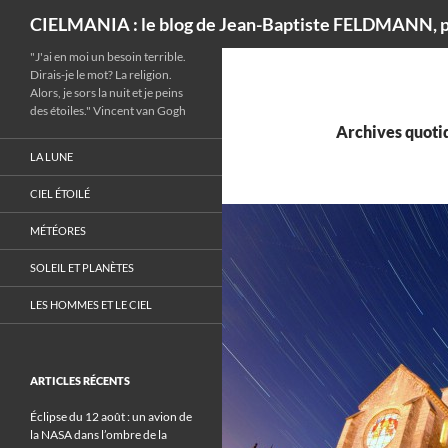
Recherche
CIELMANIA : le blog de Jean-Baptiste FELDMANN, p
"J'ai en moi un besoin terrible.
Dirais-je le mot? La religion.
Alors, je sors la nuit et je peins
des étoiles." Vincent van Gogh
Archives quotid
LA LUNE
CIEL ÉTOILÉ
MÉTÉORES
SOLEIL ET PLANÈTES
LES HOMMES ET LE CIEL
ARTICLES RÉCENTS
Éclipse du 12 août : un avion de
la NASA dans l’ombre de la