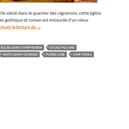
Ie siècle dans le quartier des vignerons, cette église
es gothique et roman est entourée d’un vieux
Filé d’étoiles sur l’église Saint-Symphorien en
inuer la lecture de
→
ÉGLISE SAINT-SYMPHORIEN
ÉTOILE POLAIRE
NUITS-SAINT-GEORGES
PLEINE LUNE
STAR TRAILS