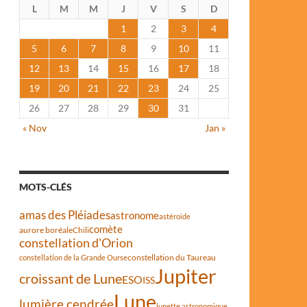
L
M
M
J
V
S
D
1
2
3
4
5
6
7
8
9
10
11
12
13
14
15
16
17
18
19
20
21
22
23
24
25
26
27
28
29
30
31
« Nov
Jan »
MOTS-CLÉS
amas des Pléiades
astronome
astéroïde
comète
aurore boréale
Chili
constellation d'Orion
constellation du Taureau
constellation de la Grande Ourse
Jupiter
croissant de Lune
ESO
ISS
Lune
lumière cendrée
lunette astronomique