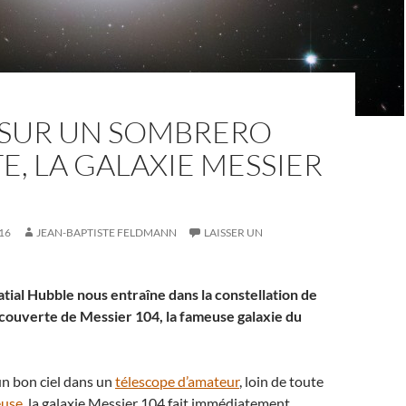
SUR UN SOMBRERO
E, LA GALAXIE MESSIER
16
JEAN-BAPTISTE FELDMANN
LAISSER UN
tial Hubble nous entraîne dans la constellation de
découverte de Messier 104, la fameuse galaxie du
n bon ciel dans un
télescope d’amateur
, loin de toute
euse
, la galaxie Messier 104 fait immédiatement