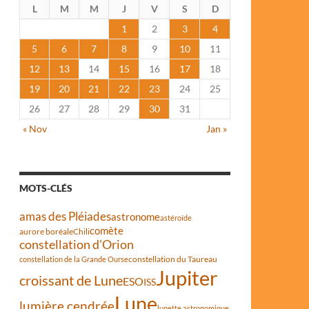
L
M
M
J
V
S
D
1
2
3
4
5
6
7
8
9
10
11
12
13
14
15
16
17
18
19
20
21
22
23
24
25
26
27
28
29
30
31
« Nov
Jan »
MOTS-CLÉS
amas des Pléiades
astronome
astéroïde
comète
aurore boréale
Chili
constellation d'Orion
constellation du Taureau
constellation de la Grande Ourse
Jupiter
croissant de Lune
ESO
ISS
Lune
lumière cendrée
lunette astronomique