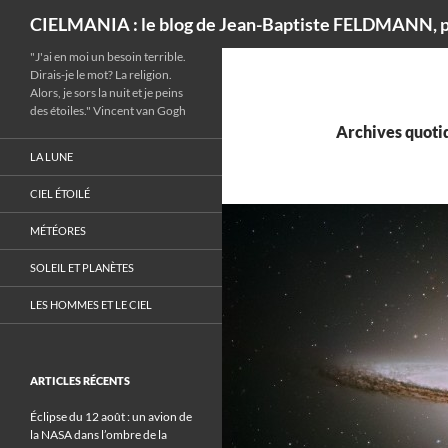
Recherche
CIELMANIA : le blog de Jean-Baptiste FELDMANN, p
"J'ai en moi un besoin terrible.
Dirais-je le mot? La religion.
Alors, je sors la nuit et je peins
des étoiles." Vincent van Gogh
Archives quotid
LA LUNE
CIEL ÉTOILÉ
MÉTÉORES
SOLEIL ET PLANÈTES
LES HOMMES ET LE CIEL
ARTICLES RÉCENTS
Éclipse du 12 août : un avion de
la NASA dans l’ombre de la