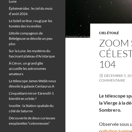
Lune
Éphémérides : le ciel du mois
d’août 2026
Le Soleil se lève, rougi par les
fumées des incendies
CIEL ÉTOILÉ
L’étoile compagnon de
Bételgeuse se dévoile un peu
ZOOM 
plus
CÉLEST
Sur la Lune, les mystères du
fascinant plateau d’Aristarque
104
À Céron, un grand gîte
accueille les astronomes
amateurs
DÉCEMBRE 5, 20
COMMENTAIRE
Le télescope James Webb nous
dévoile la galaxie Centaurus A
L’inquiétant miroir Eärendil-1
Le télescope spa
bientôt en orbite ?
la Vierge à la 
Insolite : la Station spatiale du
Sombrero.
côté de Saturne
Découverte de deux curieuses
exoplanètes “cotonneuses”
Observée sous u
pollution lumin