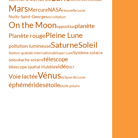
Mars
Mercure
NASA
Nouvelle Lune
Nuits-Saint-Georges
occultation
On the Moon
planète
opposition
Pleine Lune
Planète rouge
Saturne
Soleil
pollution lumineuse
Système solaire
Station spatiale internationale
Super Lune
télescope
tache solaire
Séléné
vidéo
télescope spatial Hubble
VLT
Vénus
Voie lactée
éclipse de Lune
éphémérides
étoile
étoile polaire