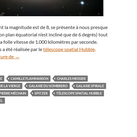
t la magnitude est de 8, se présente à nous presque
on plan équatorial n’est incliné que de 6 degrés) tout
la folle vitesse de 1.000 kilomètres par seconde.
 a été réalisée par le
télescope spatial Hubble
.
Zoom sur un Sombrero céleste, la galaxie Messier 104
ture de
→
RE
CAMILLE FLAMMARION
CHARLES MESSIER
E LA VIERGE
GALAXIE DU SOMBRERO
GALAXIE SPIRALE
PIERRE MÉCHAIN
SPITZER
TÉLESCOPE SPATIAL HUBBLE
EL