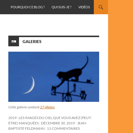
ALLER AU CONTENU
POURQUOI CE BLOG ?
QUI SUIS-JE ?
VIDÉOS
GALERIES
Cette galerie contient
27 photos
.
2019 : LES IMAGES DU CIEL QUE VOUS AVEZ (PEUT-
ÊTRE) MANQUÉES
DÉCEMBRE 30, 2019
JEAN-
BAPTISTE FELDMANN
11 COMMENTAIRES