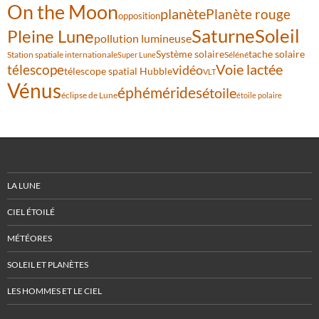
On the Moon
planète
Planète rouge
opposition
Saturne
Soleil
Pleine Lune
pollution lumineuse
Système solaire
tache solaire
Station spatiale internationale
Séléné
Super Lune
Voie lactée
télescope
vidéo
télescope spatial Hubble
VLT
Vénus
éphémérides
étoile
éclipse de Lune
étoile polaire
LA LUNE
CIEL ÉTOILÉ
MÉTÉORES
SOLEIL ET PLANÈTES
LES HOMMES ET LE CIEL