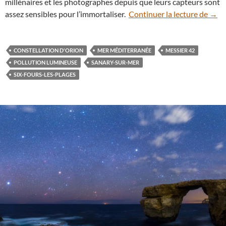
millénaires et les photographes depuis que leurs capteurs sont
Quan
assez sensibles pour l’immortaliser.
Continuer la lecture de
→
CONSTELLATION D'ORION
MER MÉDITERRANÉE
MESSIER 42
POLLUTION LUMINEUSE
SANARY-SUR-MER
SIX-FOURS-LES-PLAGES