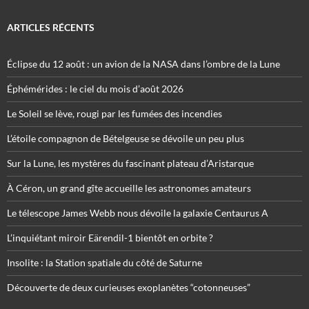
ARTICLES RÉCENTS
Éclipse du 12 août : un avion de la NASA dans l’ombre de la Lune
Éphémérides : le ciel du mois d’août 2026
Le Soleil se lève, rougi par les fumées des incendies
L’étoile compagnon de Bételgeuse se dévoile un peu plus
Sur la Lune, les mystères du fascinant plateau d’Aristarque
À Céron, un grand gîte accueille les astronomes amateurs
Le télescope James Webb nous dévoile la galaxie Centaurus A
L’inquiétant miroir Eärendil-1 bientôt en orbite ?
Insolite : la Station spatiale du côté de Saturne
Découverte de deux curieuses exoplanètes “cotonneuses”