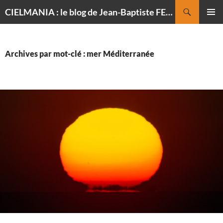
Recherche
CIELMANIA : le blog de Jean-Baptiste FELDMANN, photographe du ciel
ALLER
MENU
AU
PRINCI
CONTENU
Archives par mot-clé : mer Méditerranée