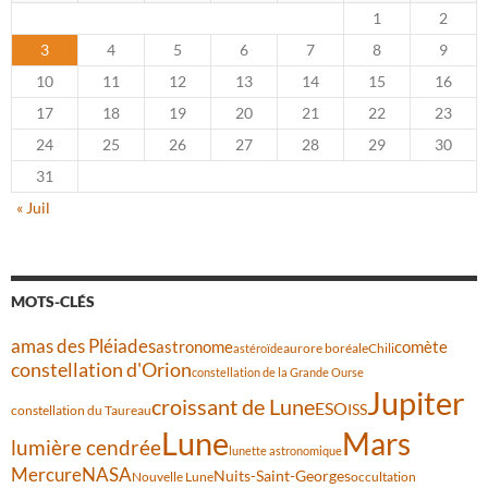
1
2
3
4
5
6
7
8
9
10
11
12
13
14
15
16
17
18
19
20
21
22
23
24
25
26
27
28
29
30
31
« Juil
MOTS-CLÉS
amas des Pléiades
comète
astronome
aurore boréale
astéroïde
Chili
constellation d'Orion
constellation de la Grande Ourse
Jupiter
croissant de Lune
ESO
ISS
constellation du Taureau
Lune
Mars
lumière cendrée
lunette astronomique
Mercure
NASA
Nuits-Saint-Georges
Nouvelle Lune
occultation