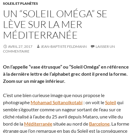
SOLEIL ET PLANÈTES
UN “SOLEIL OMÉGA” SE
LÈVE SUR LA MER
MÉDITERRANÉE
AVRIL 27, 2017
JEAN-BAPTISTE FELDMANN
LAISSER UN
COMMENTAIRE
On l’appelle “vase étrusque” ou “Soleil Oméga” en référence
à la dernière lettre de l’alphabet grec dont il prend la forme.
Zoom sur un mirage inférieur.
C’est une bien curieuse image que nous propose le
photographe
Mohamad Soltanolkotabi
: on voit le
Soleil
qui
semble s’égoutter comme un nageur sortant de l’eau sur ce
cliché réalisé à l’aube du 25 avril depuis Mataro, une ville du
bord de la
Méditerranée
située au nord de
Barcelone
. La forme
étrange que l’on remarque en bas du Soleil est la conséquence