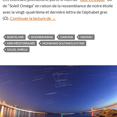
de “Soleil Oméga” en raison de la ressemblance de notre étoile
avec la vingt-quatrième et dernière lettre de l’alphabet grec
Un “Soleil Oméga” se lève sur la me
(Ω).
Continuer la lecture de
→
BARCELONE
BODHIDHARMA
DARUMA
MATARO
MER MÉDITERRANÉE
MOHAMAD SOLTANOLKOTABI
SOLEIL OMÉGA