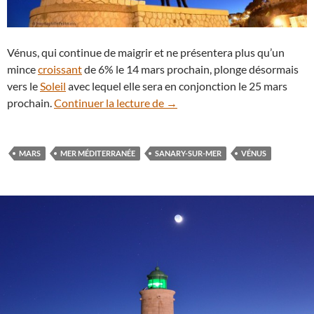
Vénus, qui continue de maigrir et ne présentera plus qu’un
mince
croissant
de 6% le 14 mars prochain, plonge désormais
vers le
Soleil
avec lequel elle sera en conjonction le 25 mars
Vénus étincelle au-dessus du 
prochain.
Continuer la lecture de
→
MARS
MER MÉDITERRANÉE
SANARY-SUR-MER
VÉNUS