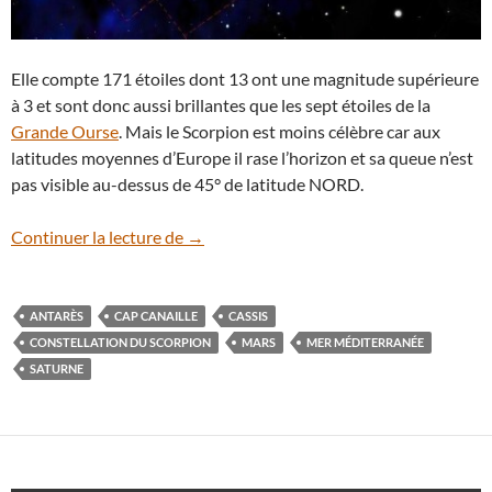
Elle compte 171 étoiles dont 13 ont une magnitude supérieure
à 3 et sont donc aussi brillantes que les sept étoiles de la
Grande Ourse
. Mais le Scorpion est moins célèbre car aux
latitudes moyennes d’Europe il rase l’horizon et sa queue n’est
pas visible au-dessus de 45° de latitude NORD.
La constellation du Scorpion se dévoile 
Continuer la lecture de
→
ANTARÈS
CAP CANAILLE
CASSIS
CONSTELLATION DU SCORPION
MARS
MER MÉDITERRANÉE
SATURNE