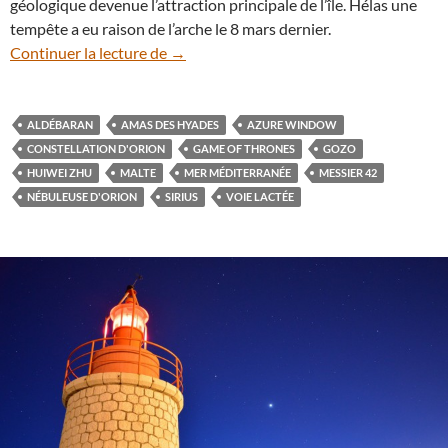
géologique devenue l’attraction principale de l’île. Hélas une
tempête a eu raison de l’arche le 8 mars dernier.
l’Azure Window sous les étoiles avant qu’
Continuer la lecture de
→
ALDÉBARAN
AMAS DES HYADES
AZURE WINDOW
CONSTELLATION D'ORION
GAME OF THRONES
GOZO
HUIWEI ZHU
MALTE
MER MÉDITERRANÉE
MESSIER 42
NÉBULEUSE D'ORION
SIRIUS
VOIE LACTÉE