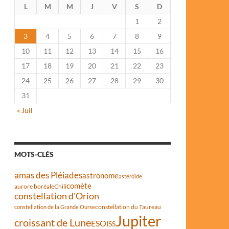
L
M
M
J
V
S
D
1
2
3
4
5
6
7
8
9
10
11
12
13
14
15
16
17
18
19
20
21
22
23
24
25
26
27
28
29
30
31
« Juil
MOTS-CLÉS
amas des Pléiades
astronome
astéroïde
comète
aurore boréale
Chili
constellation d'Orion
constellation du Taureau
constellation de la Grande Ourse
Jupiter
croissant de Lune
ESO
ISS