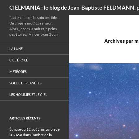
Recherche
CIELMANIA : le blog de Jean-Baptiste FELDMANN, p
"J'ai en moi un besoin terrible.
Dirais-je le mot? La religion.
Alors, je sors la nuit et je peins
des étoiles." Vincent van Gogh
Archives par mo
LA LUNE
CIEL ÉTOILÉ
MÉTÉORES
SOLEIL ET PLANÈTES
LES HOMMES ET LE CIEL
ARTICLES RÉCENTS
Éclipse du 12 août : un avion de
la NASA dans l’ombre de la