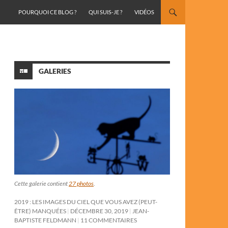
ALLER AU CONTENU
POURQUOI CE BLOG ?
QUI SUIS-JE ?
VIDÉOS
GALERIES
Cette galerie contient
27 photos
.
2019 : LES IMAGES DU CIEL QUE VOUS AVEZ (PEUT-
ÊTRE) MANQUÉES
DÉCEMBRE 30, 2019
JEAN-
BAPTISTE FELDMANN
11 COMMENTAIRES