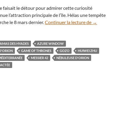
e faisait le détour pour admirer cette curiosité
ue l’attraction principale de l’île. Hélas une tempête
l’Azure Window sous 
arche le 8 mars dernier.
Continuer la lecture de
→
AMAS DES HYADES
AZURE WINDOW
D'ORION
GAME OF THRONES
GOZO
HUIWEI ZHU
MÉDITERRANÉE
MESSIER 42
NÉBULEUSE D'ORION
LACTÉE