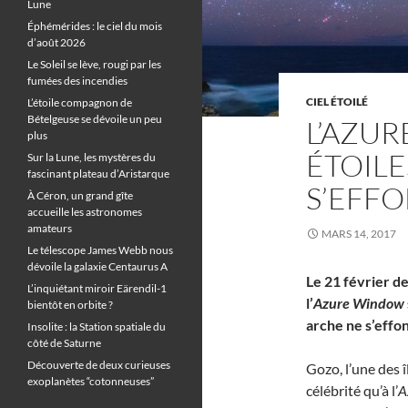
Lune
Éphémérides : le ciel du mois
d’août 2026
Le Soleil se lève, rougi par les
fumées des incendies
CIEL ÉTOILÉ
L’étoile compagnon de
Bételgeuse se dévoile un peu
L’AZU
plus
ÉTOILE
Sur la Lune, les mystères du
fascinant plateau d’Aristarque
S’EFF
À Céron, un grand gîte
accueille les astronomes
amateurs
MARS 14, 2017
Le télescope James Webb nous
dévoile la galaxie Centaurus A
Le 21 février d
L’inquiétant miroir Eärendil-1
l’
Azure Window
bientôt en orbite ?
arche ne s’effo
Insolite : la Station spatiale du
côté de Saturne
Découverte de deux curieuses
Gozo, l’une des î
exoplanètes “cotonneuses”
célébrité qu’à l’
A