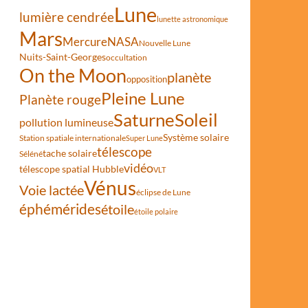
Lune
lumière cendrée
lunette astronomique
Mars
Mercure
NASA
Nouvelle Lune
les étoiles avant qu’elle ne s’effondre
Nuits-Saint-Georges
occultation
On the Moon
planète
opposition
Pleine Lune
Planète rouge
Saturne
Soleil
pollution lumineuse
Système solaire
Station spatiale internationale
Super Lune
télescope
tache solaire
Séléné
vidéo
télescope spatial Hubble
VLT
Vénus
Voie lactée
éclipse de Lune
éphémérides
étoile
étoile polaire