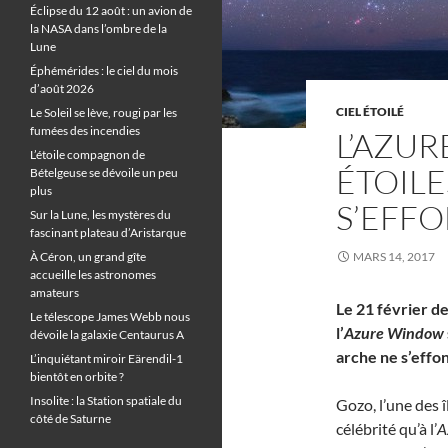
Éclipse du 12 août : un avion de
la NASA dans l’ombre de la
Lune
Éphémérides : le ciel du mois
d’août 2026
CIEL ÉTOILÉ
Le Soleil se lève, rougi par les
fumées des incendies
L’AZU
L’étoile compagnon de
ÉTOILE
Bételgeuse se dévoile un peu
plus
S’EFF
Sur la Lune, les mystères du
fascinant plateau d’Aristarque
À Céron, un grand gîte
MARS 14, 2017
accueille les astronomes
amateurs
Le 21 février d
Le télescope James Webb nous
l’
Azure Window
dévoile la galaxie Centaurus A
arche ne s’effo
L’inquiétant miroir Eärendil-1
bientôt en orbite ?
Insolite : la Station spatiale du
Gozo, l’une des î
côté de Saturne
célébrité qu’à l’
A