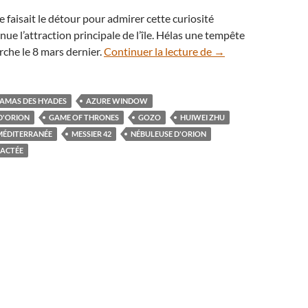
e faisait le détour pour admirer cette curiosité
ue l’attraction principale de l’île. Hélas une tempête
l’Azure Window sous 
arche le 8 mars dernier.
Continuer la lecture de
→
AMAS DES HYADES
AZURE WINDOW
D'ORION
GAME OF THRONES
GOZO
HUIWEI ZHU
MÉDITERRANÉE
MESSIER 42
NÉBULEUSE D'ORION
LACTÉE