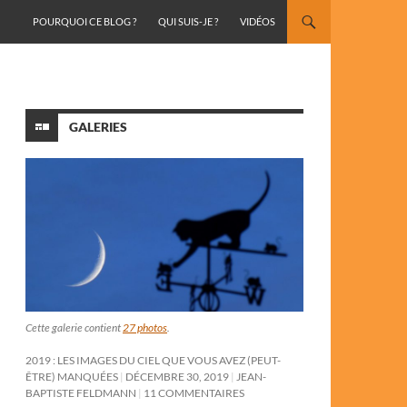
ALLER AU CONTENU
POURQUOI CE BLOG ?
QUI SUIS-JE ?
VIDÉOS
GALERIES
Cette galerie contient
27 photos
.
2019 : LES IMAGES DU CIEL QUE VOUS AVEZ (PEUT-
ÊTRE) MANQUÉES
DÉCEMBRE 30, 2019
JEAN-
BAPTISTE FELDMANN
11 COMMENTAIRES