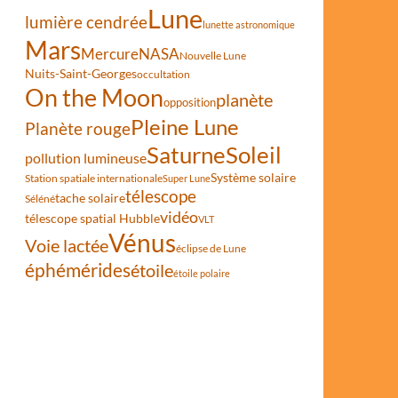
Lune
lumière cendrée
lunette astronomique
Mars
Mercure
NASA
Nouvelle Lune
les étoiles avant qu’elle ne s’effondre
Nuits-Saint-Georges
occultation
On the Moon
planète
opposition
Pleine Lune
Planète rouge
Saturne
Soleil
pollution lumineuse
Système solaire
Station spatiale internationale
Super Lune
télescope
tache solaire
Séléné
vidéo
télescope spatial Hubble
VLT
Vénus
Voie lactée
éclipse de Lune
éphémérides
étoile
étoile polaire