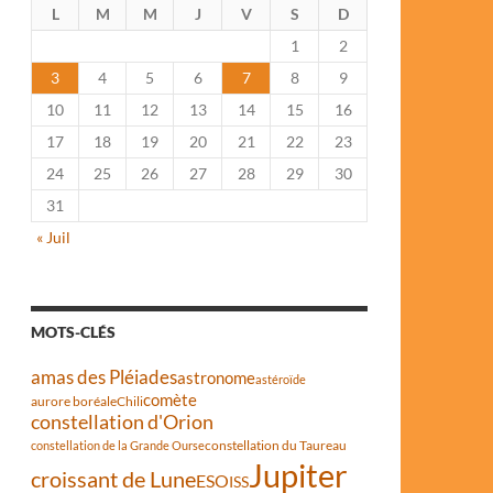
L
M
M
J
V
S
D
1
2
3
4
5
6
7
8
9
10
11
12
13
14
15
16
17
18
19
20
21
22
23
24
25
26
27
28
29
30
31
« Juil
MOTS-CLÉS
amas des Pléiades
astronome
astéroïde
comète
aurore boréale
Chili
constellation d'Orion
constellation du Taureau
constellation de la Grande Ourse
Jupiter
croissant de Lune
ESO
ISS