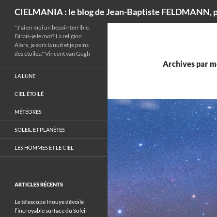
Recherche
CIELMANIA : le blog de Jean-Baptiste FELDMANN, p
"J'ai en moi un besoin terrible.
Dirais-je le mot? La religion.
Alors, je sors la nuit et je peins
des étoiles." Vincent van Gogh
Archives par mo
LA LUNE
CIEL ÉTOILÉ
MÉTÉORES
SOLEIL ET PLANÈTES
LES HOMMES ET LE CIEL
ARTICLES RÉCENTS
Le télescope Inouye dévoile
l’incroyable surface du Soleil