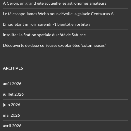
À Céron, un grand gîte accueille les astronomes amateurs
Le télescope James Webb nous dévoile la galaxie Centaurus A
L’inquiétant miroir Eärendil-1 bientôt en orbite ?
Insolite : la Station spatiale du côté de Saturne
Découverte de deux curieuses exoplanètes “cotonneuses”
ARCHIVES
août 2026
juillet 2026
juin 2026
mai 2026
avril 2026