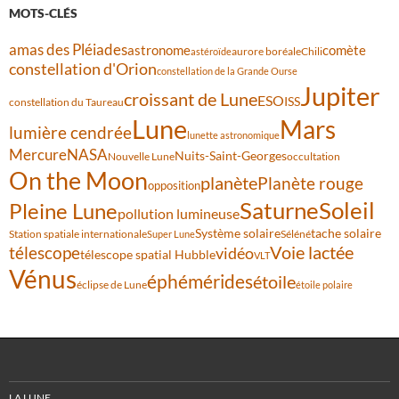
MOTS-CLÉS
amas des Pléiades
comète
astronome
aurore boréale
astéroïde
Chili
constellation d'Orion
constellation de la Grande Ourse
Jupiter
croissant de Lune
ESO
ISS
constellation du Taureau
Lune
Mars
lumière cendrée
lunette astronomique
Mercure
NASA
Nuits-Saint-Georges
Nouvelle Lune
occultation
On the Moon
planète
Planète rouge
opposition
Saturne
Soleil
Pleine Lune
pollution lumineuse
Système solaire
tache solaire
Station spatiale internationale
Séléné
Super Lune
Voie lactée
télescope
vidéo
télescope spatial Hubble
VLT
Vénus
éphémérides
étoile
éclipse de Lune
étoile polaire
LA LUNE