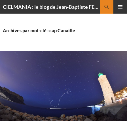
Recherche
CIELMANIA : le blog de Jean-Baptiste FELDMANN, photographe du ciel
ALLER
MENU
AU
PRINCI
CONTENU
Archives par mot-clé : cap Canaille