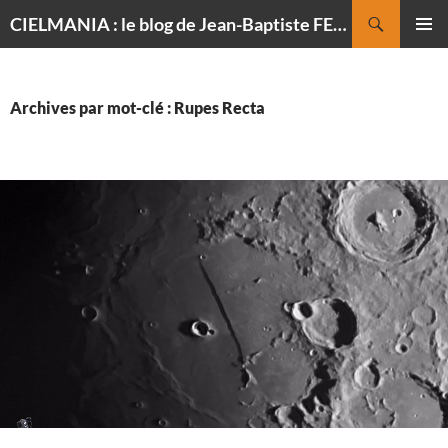
Recherche
CIELMANIA : le blog de Jean-Baptiste FELDMANN, photographe du ciel
ALLER
MENU
AU
PRINCI
CONTENU
Archives par mot-clé : Rupes Recta