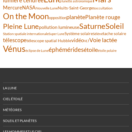
lumière cendrée
lunette astronomique
Mercure
NASA
Nuits-Saint-Georges
Nouvelle Lune
occultation
On the Moon
planète
Planète rouge
opposition
Saturne
Soleil
Pleine Lune
pollution lumineuse
Système solaire
tache solaire
Station spatiale internationale
Séléné
Super Lune
Voie lactée
télescope
vidéo
télescope spatial Hubble
VLT
Vénus
éphémérides
étoile
éclipse de Lune
étoile polaire
LA LUNE
CIEL ÉTOILÉ
MÉTÉORES
SOLEIL ET PLANÈTES
LES HOMMES ET LE CIEL