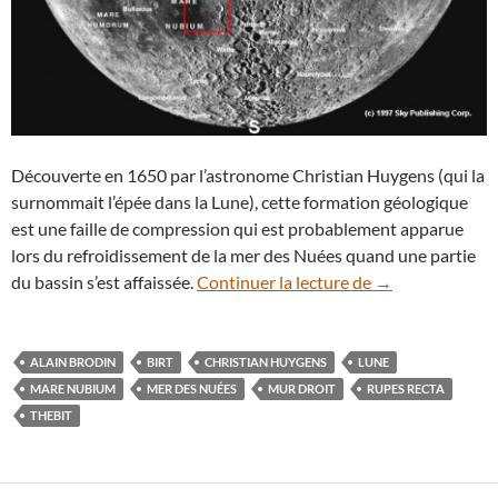
Découverte en 1650 par l’astronome Christian Huygens (qui la
surnommait l’épée dans la Lune), cette formation géologique
est une faille de compression qui est probablement apparue
lors du refroidissement de la mer des Nuées quand une partie
Paysages lunaire
du bassin s’est affaissée.
Continuer la lecture de
→
ALAIN BRODIN
BIRT
CHRISTIAN HUYGENS
LUNE
MARE NUBIUM
MER DES NUÉES
MUR DROIT
RUPES RECTA
THEBIT