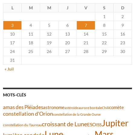
L
M
M
J
V
S
D
1
2
3
4
5
6
7
8
9
10
11
12
13
14
15
16
17
18
19
20
21
22
23
24
25
26
27
28
29
30
31
« Juil
MOTS-CLÉS
amas des Pléiades
comète
astronome
aurore boréale
astéroïde
Chili
constellation d'Orion
constellation de la Grande Ourse
Jupiter
croissant de Lune
ESO
ISS
constellation du Taureau
Lune
Mars