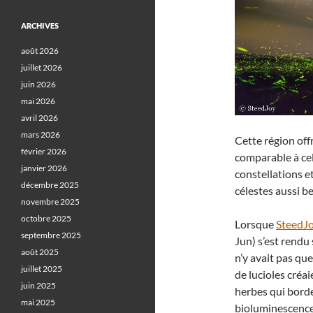
ARCHIVES
août 2026
juillet 2026
juin 2026
mai 2026
avril 2026
mars 2026
Cette région off
février 2026
comparable à ce
janvier 2026
constellations e
décembre 2025
célestes aussi b
novembre 2025
octobre 2025
Lorsque
SteedJ
septembre 2025
Jun) s’est rendu s
août 2025
n’y avait pas que
juillet 2025
de lucioles créa
juin 2025
herbes qui borden
mai 2025
bioluminescence 