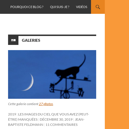
ALLER AU CONTENU
POURQUOI CE BLOG ?
QUI SUIS-JE ?
VIDÉOS
GALERIES
Cette galerie contient
27 photos
.
2019 : LES IMAGES DU CIEL QUE VOUS AVEZ (PEUT-
ÊTRE) MANQUÉES
DÉCEMBRE 30, 2019
JEAN-
BAPTISTE FELDMANN
11 COMMENTAIRES