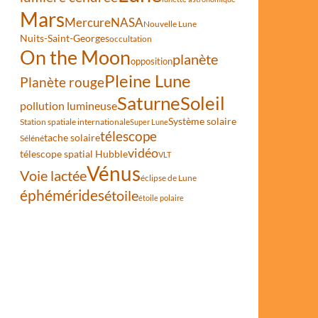
Mars
Mercure
NASA
Nouvelle Lune
Nuits-Saint-Georges
occultation
On the Moon
planète
opposition
Pleine Lune
Planète rouge
Saturne
Soleil
pollution lumineuse
Système solaire
Station spatiale internationale
Super Lune
télescope
tache solaire
Séléné
vidéo
télescope spatial Hubble
VLT
Vénus
Voie lactée
éclipse de Lune
éphémérides
étoile
étoile polaire