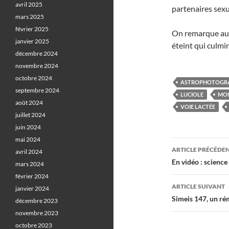
avril 2025
partenaires sexu
mars 2025
février 2025
On remarque au 
janvier 2025
éteint qui culmi
décembre 2024
novembre 2024
octobre 2024
ASTROPHOTOGR
septembre 2024
LUCIOLE
MON
août 2024
VOIE LACTÉE
juillet 2024
juin 2024
mai 2024
Navigati
ARTICLE PRÉCÉDE
avril 2024
des
En vidéo : science
mars 2024
février 2024
articles
ARTICLE SUIVANT
janvier 2024
Simeis 147, un ré
décembre 2023
novembre 2023
octobre 2023