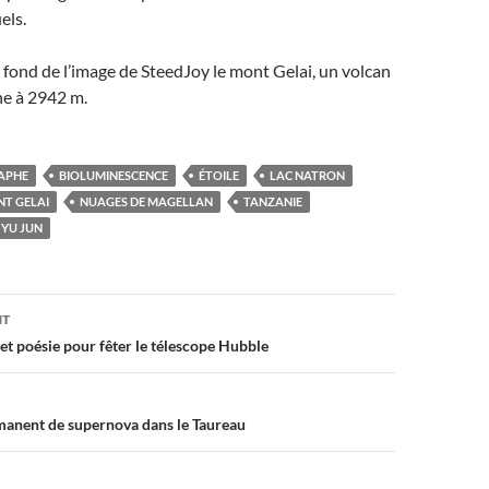
els.
fond de l’image de SteedJoy le mont Gelai, un volcan
ne à 2942 m.
APHE
BIOLUMINESCENCE
ÉTOILE
LAC NATRON
T GELAI
NUAGES DE MAGELLAN
TANZANIE
YU JUN
on
NT
 et poésie pour fêter le télescope Hubble
manent de supernova dans le Taureau