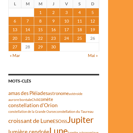
L
M
M
J
V
S
D
1
2
3
4
5
6
7
8
9
10
11
12
13
14
15
16
17
18
19
20
21
22
23
24
25
26
27
28
29
30
« Mar
Mai »
MOTS-CLÉS
amas des Pléiades
astronome
astéroïde
comète
aurore boréale
Chili
constellation d'Orion
constellation du Taureau
constellation de la Grande Ourse
Jupiter
croissant de Lune
ESO
ISS
Lune
lumière cendrée
lunette astronomique