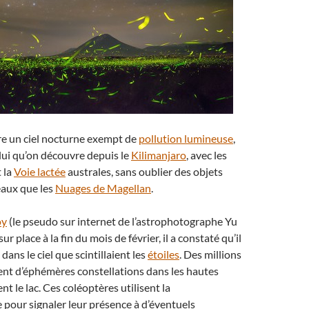
re un ciel nocturne exempt de
pollution lumineuse
,
lui qu’on découvre depuis le
Kilimanjaro
, avec les
t la
Voie lactée
australes, sans oublier des objets
eaux que les
Nuages de Magellan
.
oy
(le pseudo sur internet de l’astrophotographe Yu
ur place à la fin du mois de février, il a constaté qu’il
 dans le ciel que scintillaient les
étoiles
. Des millions
ient d’éphémères constellations dans les hautes
t le lac. Ces coléoptères utilisent la
pour signaler leur présence à d’éventuels