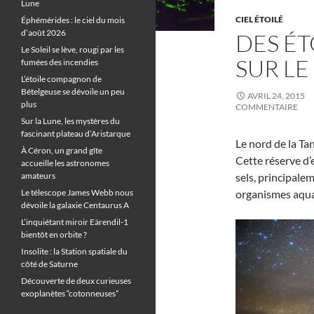
Lune
CIEL ÉTOILÉ
Éphémérides : le ciel du mois
d’août 2026
DES ÉT
Le Soleil se lève, rougi par les
SUR LE
fumées des incendies
L’étoile compagnon de
Bételgeuse se dévoile un peu
AVRIL 24, 2015
plus
COMMENTAIRE
Sur la Lune, les mystères du
fascinant plateau d’Aristarque
Le nord de la Ta
À Céron, un grand gîte
Cette réserve d’
accueille les astronomes
amateurs
sels, principale
Le télescope James Webb nous
organismes aquat
dévoile la galaxie Centaurus A
L’inquiétant miroir Eärendil-1
bientôt en orbite ?
Insolite : la Station spatiale du
côté de Saturne
Découverte de deux curieuses
exoplanètes “cotonneuses”