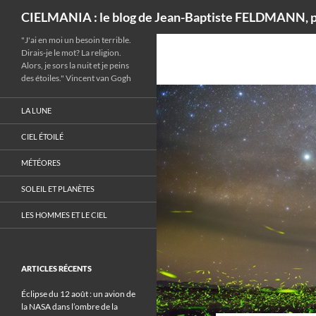
Recherche
CIELMANIA : le blog de Jean-Baptiste FELDMANN, p
"J'ai en moi un besoin terrible.
Dirais-je le mot? La religion.
Alors, je sors la nuit et je peins
des étoiles." Vincent van Gogh
LA LUNE
CIEL ÉTOILÉ
MÉTÉORES
SOLEIL ET PLANÈTES
LES HOMMES ET LE CIEL
ARTICLES RÉCENTS
Éclipse du 12 août : un avion de
la NASA dans l’ombre de la