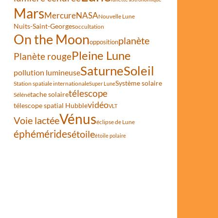
Mars
Mercure
NASA
Nouvelle Lune
Nuits-Saint-Georges
occultation
On the Moon
planète
opposition
Pleine Lune
Planète rouge
Saturne
Soleil
pollution lumineuse
Système solaire
Station spatiale internationale
Super Lune
télescope
tache solaire
Séléné
vidéo
télescope spatial Hubble
VLT
Vénus
Voie lactée
éclipse de Lune
éphémérides
étoile
étoile polaire