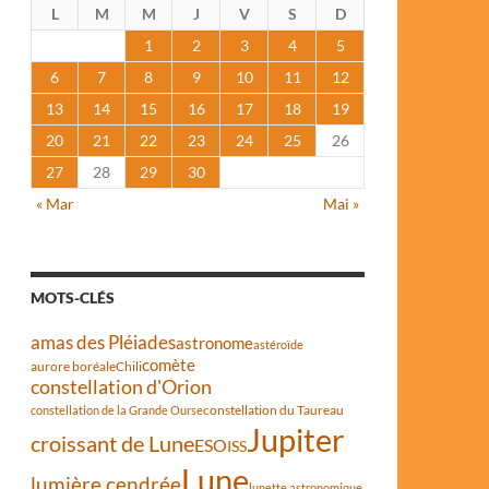
L
M
M
J
V
S
D
1
2
3
4
5
6
7
8
9
10
11
12
13
14
15
16
17
18
19
20
21
22
23
24
25
26
27
28
29
30
« Mar
Mai »
MOTS-CLÉS
amas des Pléiades
astronome
astéroïde
comète
aurore boréale
Chili
constellation d'Orion
constellation du Taureau
constellation de la Grande Ourse
Jupiter
croissant de Lune
ESO
ISS
Lune
lumière cendrée
lunette astronomique