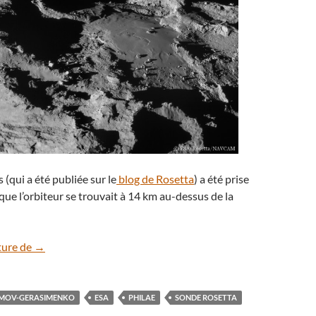
 (qui a été publiée sur le
blog de Rosetta
) a été prise
 que l’orbiteur se trouvait à 14 km au-dessus de la
Rosetta survole la comète Tchouri en rase-motte
ture de
→
MOV-GERASIMENKO
ESA
PHILAE
SONDE ROSETTA