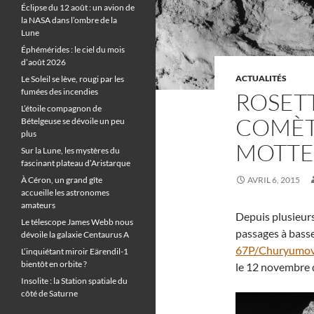
Éclipse du 12 août : un avion de
la NASA dans l’ombre de la
Lune
Éphémérides : le ciel du mois
d’août 2026
ACTUALITÉS
Le Soleil se lève, rougi par les
fumées des incendies
ROSETT
L’étoile compagnon de
COMÈT
Bételgeuse se dévoile un peu
plus
MOTTE
Sur la Lune, les mystères du
fascinant plateau d’Aristarque
À Céron, un grand gîte
AVRIL 6, 2015
accueille les astronomes
amateurs
Depuis plusieur
Le télescope James Webb nous
passages à basse
dévoile la galaxie Centaurus A
67P/Churyumov
L’inquiétant miroir Eärendil-1
bientôt en orbite ?
le 12 novembre d
Insolite : la Station spatiale du
côté de Saturne