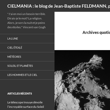
Recherche
CIELMANIA : le blog de Jean-Baptiste FELDMANN, p
"J'ai en moi un besoin terrible.
Dirais-je le mot? La religion.
Alors, je sors la nuit et je peins
des étoiles." Vincent van Gogh
Archives quotid
LA LUNE
CIEL ÉTOILÉ
MÉTÉORES
SOLEIL ET PLANÈTES
LES HOMMES ET LE CIEL
ARTICLES RÉCENTS
Le télescope Inouye dévoile
l’incroyable surface du Soleil