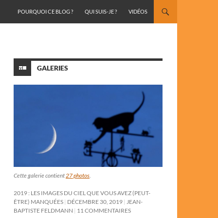
ALLER AU CONTENU
POURQUOI CE BLOG ?
QUI SUIS-JE ?
VIDÉOS
GALERIES
Cette galerie contient
27 photos
.
2019 : LES IMAGES DU CIEL QUE VOUS AVEZ (PEUT-
ÊTRE) MANQUÉES
DÉCEMBRE 30, 2019
JEAN-
BAPTISTE FELDMANN
11 COMMENTAIRES