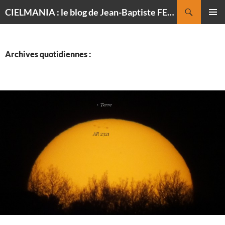
Recherche
CIELMANIA : le blog de Jean-Baptiste FELDMANN, photographe du ciel
ALLER
MENU
AU
PRINCI
CONTENU
Archives quotidiennes :