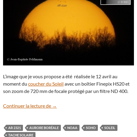
L’image que je vous propose a été réalisée le 12 avril au
moment du
coucher du Soleil
avec un boîtier Finepix HS20 et
son zoom de 720 mm de focale protégé par un filtre ND 400.
AR 2321, un important groupe de taches 
Continuer la lecture de
→
AR 2321
AURORE BORÉALE
NOAA
SOHO
SOLEIL
TACHE SOLAIRE