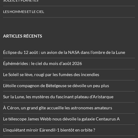
SOLEIL ET PLANÈTES
LES HOMMES ET LE CIEL
ARTICLES RÉCENTS
Éclipse du 12 août : un avion de la NASA dans l’ombre de la Lune
Éphémérides : le ciel du mois d’août 2026
Le Soleil se lève, rougi par les fumées des incendies
L’étoile compagnon de Bételgeuse se dévoile un peu plus
Sur la Lune, les mystères du fascinant plateau d’Aristarque
À Céron, un grand gîte accueille les astronomes amateurs
Le télescope James Webb nous dévoile la galaxie Centaurus A
L’inquiétant miroir Eärendil-1 bientôt en orbite ?