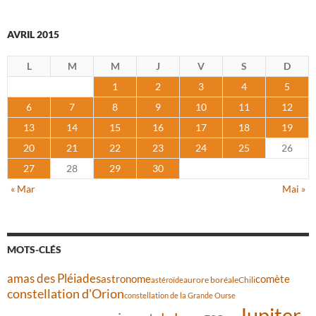
AVRIL 2015
L
M
M
J
V
S
D
1
2
3
4
5
6
7
8
9
10
11
12
13
14
15
16
17
18
19
20
21
22
23
24
25
26
27
28
29
30
« Mar
Mai »
MOTS-CLÉS
amas des Pléiades
comète
astronome
aurore boréale
astéroïde
Chili
constellation d'Orion
constellation de la Grande Ourse
Jupiter