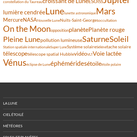
croissant de Lune
ESO
ISS
constellation du Taureau
Lune
Mars
lumière cendrée
lunette astronomique
Mercure
NASA
Nuits-Saint-Georges
Nouvelle Lune
occultation
On the Moon
planète
Planète rouge
opposition
Saturne
Soleil
Pleine Lune
pollution lumineuse
Système solaire
tache solaire
Station spatiale internationale
Séléné
Super Lune
Voie lactée
télescope
vidéo
télescope spatial Hubble
VLT
Vénus
éphémérides
étoile
éclipse de Lune
étoile polaire
LA LUNE
CIEL ÉTOILÉ
MÉTÉORES