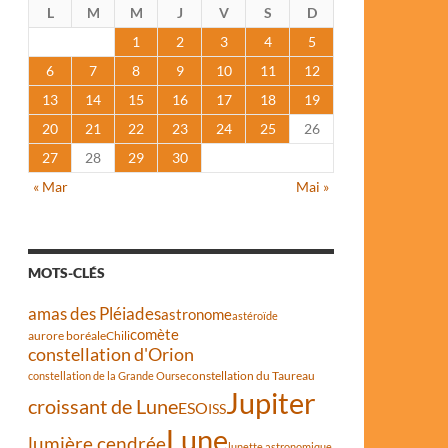
L
M
M
J
V
S
D
1
2
3
4
5
6
7
8
9
10
11
12
13
14
15
16
17
18
19
20
21
22
23
24
25
26
27
28
29
30
« Mar
Mai »
MOTS-CLÉS
amas des Pléiades
astronome
astéroïde
comète
aurore boréale
Chili
constellation d'Orion
constellation du Taureau
constellation de la Grande Ourse
Jupiter
croissant de Lune
ESO
ISS
Lune
lumière cendrée
lunette astronomique