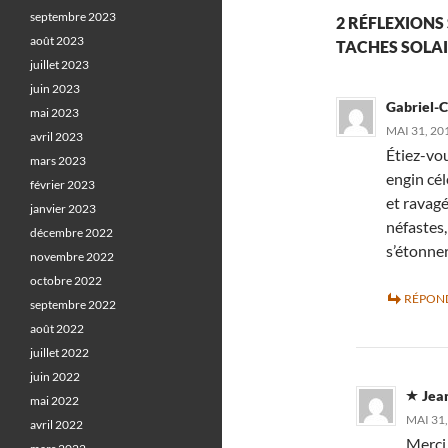
septembre 2023
2 RÉFLEXIONS
août 2023
TACHES SOLAI
juillet 2023
juin 2023
Gabriel-
mai 2023
MAI 31, 20
avril 2023
Étiez-vou
mars 2023
engin cél
février 2023
et ravagé
janvier 2023
néfastes,
décembre 2022
s’étonner
novembre 2022
octobre 2022
RÉPON
septembre 2022
août 2022
juillet 2022
juin 2022
Jea
mai 2022
MAI 31,
avril 2022
Merci