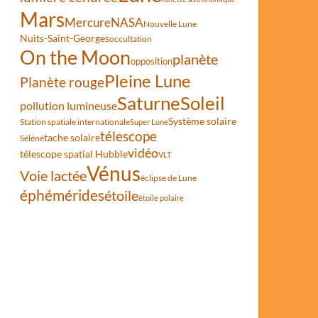
Mars
Mercure
NASA
Nouvelle Lune
Nuits-Saint-Georges
occultation
On the Moon
planète
opposition
Pleine Lune
Planète rouge
Saturne
Soleil
pollution lumineuse
Système solaire
Station spatiale internationale
Super Lune
télescope
tache solaire
Séléné
vidéo
télescope spatial Hubble
VLT
Vénus
Voie lactée
éclipse de Lune
éphémérides
étoile
étoile polaire