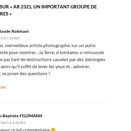
 SUR « AR 2321, UN IMPORTANT GROUPE DE
RES »
Claude Nahmani
15 À 7:10 AM
s, merveilleux artiste photographe, sur un autre
este pour montrer…la Terre, si lointaine, si minuscule
e par tant de destructions causées par des idéologies
 alors qu’il suffit de lever les yeux et…admirer,
, se poser des questions ?
DRE
n-Baptiste FELDMANN
 2015 À 3:28 PM
 pour ce joli commentaire