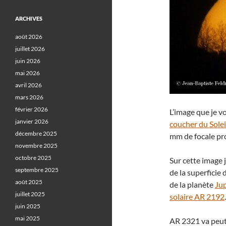
ARCHIVES
août 2026
juillet 2026
juin 2026
mai 2026
avril 2026
mars 2026
février 2026
L’image que je v
janvier 2026
coucher du Solei
décembre 2025
mm de focale pro
novembre 2025
octobre 2025
Sur cette image j
septembre 2025
de la superficie 
août 2025
de la planète
Ju
juillet 2025
solaire AR 2192
.
juin 2025
mai 2025
AR 2321 va peut