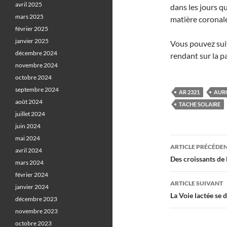
avril 2025
dans les jours qu
mars 2025
matière coronale
février 2025
janvier 2025
Vous pouvez suiv
décembre 2024
rendant sur la p
novembre 2024
octobre 2024
septembre 2024
AR 2321
AUR
août 2024
TACHE SOLAIRE
juillet 2024
juin 2024
mai 2024
Navigati
ARTICLE PRÉCÉDE
avril 2024
des
Des croissants de
mars 2024
articles
février 2024
ARTICLE SUIVANT
janvier 2024
La Voie lactée se 
décembre 2023
novembre 2023
octobre 2023