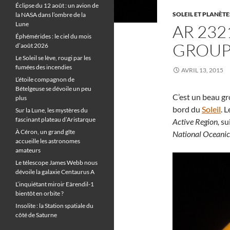
Éclipse du 12 août : un avion de
SOLEIL ET PLANÈTE
la NASA dans l’ombre de la
Lune
AR 232
Éphémérides : le ciel du mois
GROUP
d’août 2026
Le Soleil se lève, rougi par les
fumées des incendies
AVRIL 13, 2015
L’étoile compagnon de
Bételgeuse se dévoile un peu
C’est un beau gr
plus
bord du
Soleil
. 
Sur la Lune, les mystères du
fascinant plateau d’Aristarque
Active Region,
sui
À Céron, un grand gîte
National Oceanic
accueille les astronomes
amateurs
Le télescope James Webb nous
dévoile la galaxie Centaurus A
L’inquiétant miroir Eärendil-1
bientôt en orbite ?
Insolite : la Station spatiale du
côté de Saturne