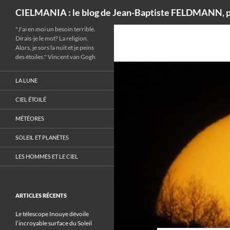
Recherche
CIELMANIA : le blog de Jean-Baptiste FELDMANN, p
"J'ai en moi un besoin terrible.
Dirais-je le mot? La religion.
Alors, je sors la nuit et je peins
des étoiles." Vincent van Gogh
LA LUNE
CIEL ÉTOILÉ
MÉTÉORES
SOLEIL ET PLANÈTES
LES HOMMES ET LE CIEL
ARTICLES RÉCENTS
Le télescope Inouye dévoile
l’incroyable surface du Soleil