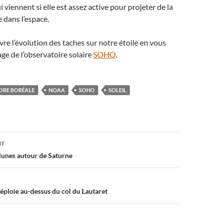
i viennent si elle est assez active pour projeter de la
 dans l’espace.
re l’évolution des taches sur notre étoile en vous
age de l’observatoire solaire
SOHO
.
ORE BORÉALE
NOAA
SOHO
SOLEIL
on
NT
 lunes autour de Saturne
déploie au-dessus du col du Lautaret