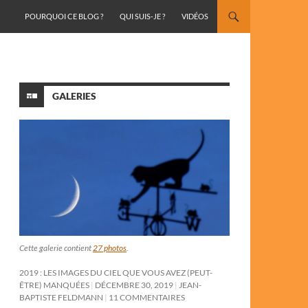
ALLER AU CONTENU
POURQUOI CE BLOG ?
QUI SUIS-JE ?
VIDÉOS
GALERIES
Cette galerie contient
27 photos
.
2019 : LES IMAGES DU CIEL QUE VOUS AVEZ (PEUT-
ÊTRE) MANQUÉES
DÉCEMBRE 30, 2019
JEAN-
BAPTISTE FELDMANN
11 COMMENTAIRES