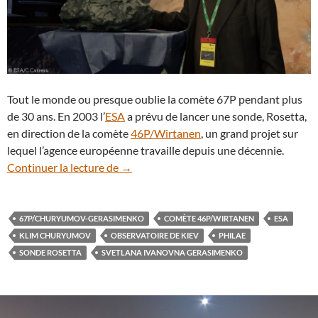
Tout le monde ou presque oublie la comète 67P pendant plus
de 30 ans. En 2003 l’
ESA
a prévu de lancer une sonde, Rosetta,
en direction de la comète
46P/Wirtanen
, un grand projet sur
lequel l’agence européenne travaille depuis une décennie.
Klim Churyumov, le papa de la comète Tc
Continuer la lecture de
→
67P/CHURYUMOV-GERASIMENKO
COMÈTE 46P/WIRTANEN
ESA
KLIM CHURYUMOV
OBSERVATOIRE DE KIEV
PHILAE
SONDE ROSETTA
SVETLANA IVANOVNA GERASIMENKO