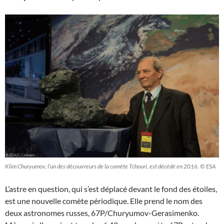
Klim Churyumov, l’un des découvreurs de la comète Tchouri, est décédé en 2016. © ESA
L’astre en question, qui s’est déplacé devant le fond des étoiles,
est une nouvelle comète périodique. Elle prend le nom des
deux astronomes russes, 67P/Churyumov-Gerasimenko.