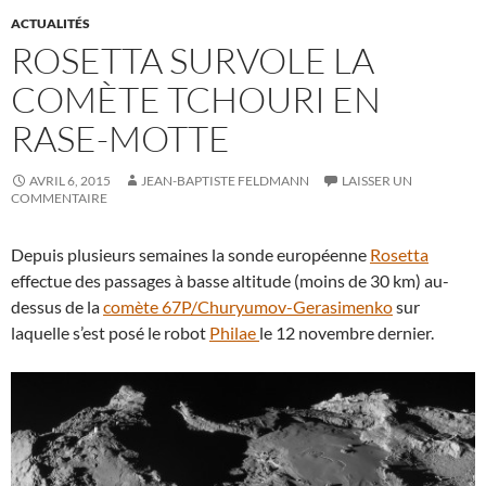
ACTUALITÉS
ROSETTA SURVOLE LA
COMÈTE TCHOURI EN
RASE-MOTTE
AVRIL 6, 2015
JEAN-BAPTISTE FELDMANN
LAISSER UN
COMMENTAIRE
Depuis plusieurs semaines la sonde européenne
Rosetta
effectue des passages à basse altitude (moins de 30 km) au-
dessus de la
comète 67P/Churyumov-Gerasimenko
sur
laquelle s’est posé le robot
Philae
le 12 novembre dernier.