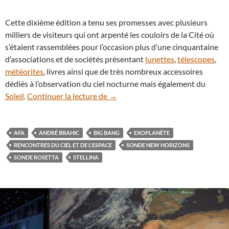
Cette dixième édition a tenu ses promesses avec plusieurs
milliers de visiteurs qui ont arpenté les couloirs de la Cité où
s’étaient rassemblées pour l’occasion plus d’une cinquantaine
d’associations et de sociétés présentant
lunettes
,
télescopes
,
météorites
, livres ainsi que de très nombreux accessoires
dédiés à l’observation du ciel nocturne mais également du
Retour sur les Rencontres du Ciel 
Soleil
.
Continuer la lecture de
→
AFA
ANDRÉ BRAHIC
BIG BANG
EXOPLANÈTE
RENCONTRES DU CIEL ET DE L'ESPACE
SONDE NEW HORIZONS
SONDE ROSETTA
STELLINA