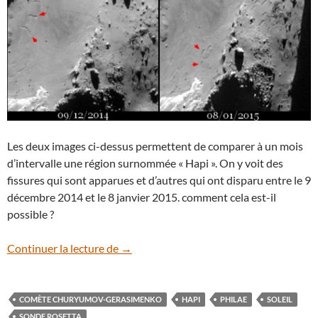
Les deux images ci-dessus permettent de comparer à un mois
d’intervalle une région surnommée « Hapi ». On y voit des
fissures qui sont apparues et d’autres qui ont disparu entre le 9
décembre 2014 et le 8 janvier 2015. comment cela est-il
possible ?
Incroyables changements à la surface de
Continuer la lecture de
→
COMÈTE CHURYUMOV-GERASIMENKO
HAPI
PHILAE
SOLEIL
SONDE ROSETTA