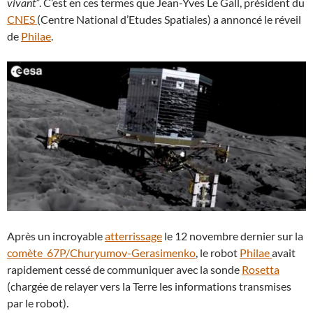
vivant”
. C’est en ces termes que Jean-Yves Le Gall, président du
CNES
(Centre National d’Etudes Spatiales) a annoncé le réveil
de
Philae
.
Après un incroyable
atterrissage
le 12 novembre dernier sur la
comète 67P/Churyumov-Gerasimenko
, le robot
Philae
avait
rapidement cessé de communiquer avec la sonde
Rosetta
(chargée de relayer vers la Terre les informations transmises
par le robot).