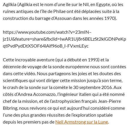
Agilkia (Agilkia est le nom d’une île sur le Nil, en Egypte, où les
ruines antiques de l’île de Philae ont été déplacées suite à la
construction du barrage d’Assouan dans les années 1970).
https://www.youtube.com/watch?v=23mIN–
jz1U&feature=share&fbclid=IwAR1Uj8r6BELzSt2klGDNPeKp
qtPvdPydDtX5OF64lAif96oB_I-FVxmLEyc
Cette incroyable aventure (qui a débuté en 1993) et la
décennie de voyage de la sonde européenne nous sont contées
dans cette vidéo. Nous partageons les joies et les doutes des
scientifiques qui vont diriger cette mission jusqu’à son terme,
le crash de la sonde sur la comète le 30 septembre 2016. Aux
côtés d’Andrea Accomazzo, l’ingénieur italien qui a été nommé
chef de la mission, et de l’astrophysicien français Jean-Pierre
Bibring, nous revivons ce qui est aujourd’hui considéré comme
l’une des plus grandes réussites de l’exploration spatiale
depuis les premiers pas de
Neil Armstrong sur la Lune
.