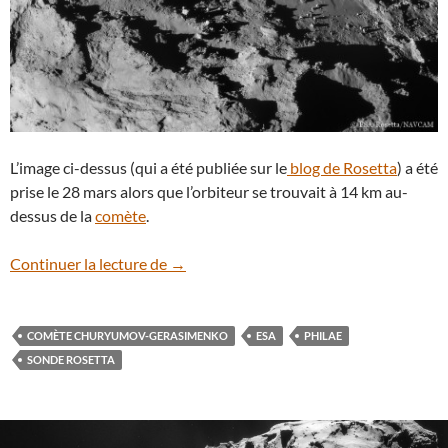
L’image ci-dessus (qui a été publiée sur le
blog de Rosetta
) a été
prise le 28 mars alors que l’orbiteur se trouvait à 14 km au-
dessus de la
comète
.
Rosetta survole la comète Tchouri en ra
Continuer la lecture de
→
COMÈTE CHURYUMOV-GERASIMENKO
ESA
PHILAE
SONDE ROSETTA