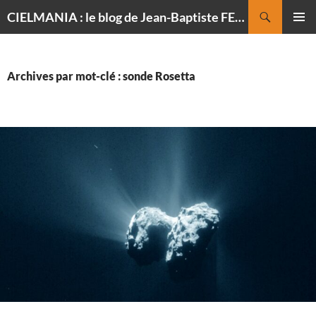
Recherche
CIELMANIA : le blog de Jean-Baptiste FELDMANN, photographe du ciel
ALLER
MENU
AU
PRINCI
CONTENU
Archives par mot-clé : sonde Rosetta