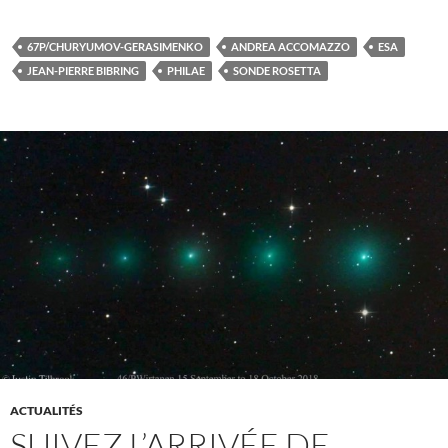
67P/CHURYUMOV-GERASIMENKO
ANDREA ACCOMAZZO
ESA
JEAN-PIERRE BIBRING
PHILAE
SONDE ROSETTA
ACTUALITÉS
SUIVEZ L’ARRIVÉE DE